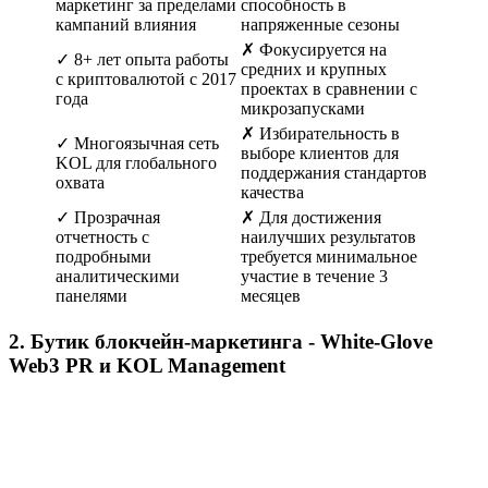
маркетинг за пределами
способность в
кампаний влияния
напряженные сезоны
✗ Фокусируется на
✓ 8+ лет опыта работы
средних и крупных
с криптовалютой с 2017
проектах в сравнении с
года
микрозапусками
✗ Избирательность в
✓ Многоязычная сеть
выборе клиентов для
KOL для глобального
поддержания стандартов
охвата
качества
✓ Прозрачная
✗ Для достижения
отчетность с
наилучших результатов
подробными
требуется минимальное
аналитическими
участие в течение 3
панелями
месяцев
2. Бутик блокчейн-маркетинга - White-Glove
Web3 PR и KOL Management