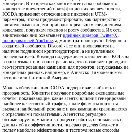
конверсии. В то время как многие агентства сообщают о
количестве впечатлений и коэффициентах вовлеченности,
ICODA применяет отслеживание пикселей и UTM-
параметры, чтобы продемонстрировать, как партнерство с
влиятельными лицами приводит к реальным соединениям
кошельков, покупкам токенов и росту сообщества. Их сеть
влиятельных лиц охватывает
идейных лидеров Twitter/X
,
преподавателей YouTube
, администраторов групп Telegram и
создателей сообществ Discord - все они проверяются на
наличие подлинной криптоаудитории, а не купленных
последователей. Команда поддерживает отношения с KOLs на
разных языках и в разных регионах, что позволяет проводить
гео-таргетированные кампании для проектов, запускаемых на
конкретных рынках, например, в Азиатско-Тихоокеанском
регионе или Латинской Америке.
Модель обслуживания ICODA подчеркивает гибкость и
прозрачность. Клиенты получают подробные еженедельные
отчеты, показывающие, какие агенты влияния генерировали
наиболее качественный трафик, какие форматы контента
вызвали наибольший резонанс и как кампании сравниваются
с отраслевыми показателями. Агентство регулярно
оптимизирует кампании в процессе работы, основываясь на
данных об их эффективности, перераспределяя бюджет в
пользу наиболее эффективных и тестируя новые способы