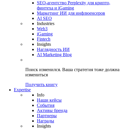
SEO-агентство Perplexity для крипто,
финтеха и iGaming
Маркетинг ИИ для инфлюенсеров
AI SEO
Industries
Web3
iGaming
Fintech
Insights
Наглядность ИИ
AI Marketing Blog
Поиск изменился.
Ваша стратегия
тоже должна
измениться
Получить книгу
Expertise
Info
Наши кейсы
События
Активы бренда
Партнеры
Награды
Insights