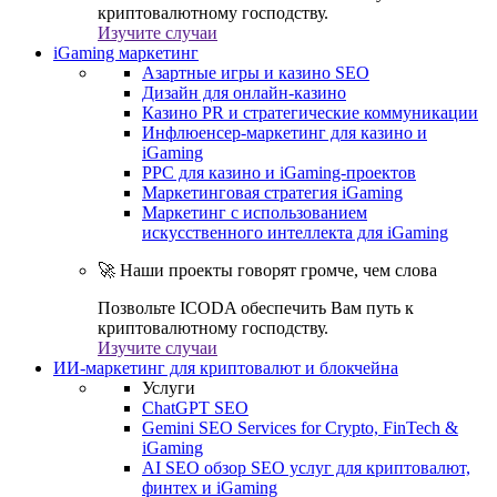
криптовалютному господству.
Изучите случаи
iGaming маркетинг
Азартные игры и казино SEO
Дизайн для онлайн-казино
Казино PR и стратегические коммуникации
Инфлюенсер-маркетинг для казино и
iGaming
PPC для казино и iGaming-проектов
Маркетинговая стратегия iGaming
Маркетинг с использованием
искусственного интеллекта для iGaming
🚀 Наши проекты говорят громче, чем слова
Позвольте ICODA обеспечить Вам путь к
криптовалютному господству.
Изучите случаи
ИИ-маркетинг для криптовалют и блокчейна
Услуги
ChatGPT SEO
Gemini SEO Services for Crypto, FinTech &
iGaming
AI SEO обзор SEO услуг для криптовалют,
финтех и iGaming