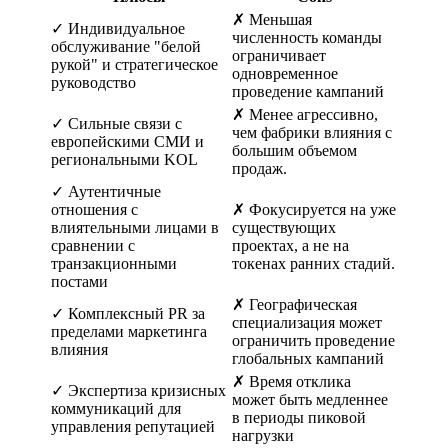
✗ Меньшая
✓ Индивидуальное
численность команды
обслуживание "белой
ограничивает
рукой" и стратегическое
одновременное
руководство
проведение кампаний
✗ Менее агрессивно,
✓ Сильные связи с
чем фабрики влияния с
европейскими СМИ и
большим объемом
региональными KOL
продаж.
✓ Аутентичные
отношения с
✗ Фокусируется на уже
влиятельными лицами в
существующих
сравнении с
проектах, а не на
транзакционными
токенах ранних стадий.
постами
✗ Географическая
✓ Комплексный PR за
специализация может
пределами маркетинга
ограничить проведение
влияния
глобальных кампаний
✗ Время отклика
✓ Экспертиза кризисных
может быть медленнее
коммуникаций для
в периоды пиковой
управления репутацией
нагрузки