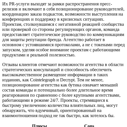
Их PR-услуги выходят за рамки распространения пресс-
релизов и включают в себя позиционирование руководителей,
координацию заказа подкастов, возможности выступления на
конференциях и поддержку в кризисных ситуациях.
Проектам, столкнувшимся с негативной реакцией сообщества
или проверкой со стороны регулирующих органов, команда
предоставляет стратегическое руководство по коммуникациям
для защиты репутации бренда. Агентство работает в
основном с устоявшимися протоколами, а не с токенами перед
запуском, уделяя особое внимание проектам с работающими
продуктами и реальной полезностью.
Отзывы клиентов отмечают возможности агентства в области
стратегических консультаций и способность обеспечить
высококачественное размещение информации в таких
изданиях, как Cointelegraph и Decrypt. Тем не менее,
позиционирование агентства как бутика означает меньший
состав команды и потенциально более длительное время
реагирования по сравнению с более крупными агентствами,
работающими в режиме 24/7. Проекты, стремящиеся к
быстрому увеличению количества влиятельных лиц, могут
обнаружить, что вдумчивый, ориентированный на
взаимоотношения подход не так быстро, как хотелось бы.
Плюсы
Cons