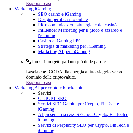
Esplora i casi
Marketing iGaming
SEO casinò e iGaming
Design per il casinò online
PR e comunicazioni strategiche dei casinò
Influencer Marketing per il gioco d'azzardo e
l'iGaming
Casinò e iGaming PPC
Strategia di marketing per l'iGaming
Marketing AI per l'iGaming
🚀 I nostri progetti parlano più delle parole
Lascia che ICODA dia energia al tuo viaggio verso il
dominio delle criptovalute.
Esplora i casi
Marketing AI per cripto e blockchain
Servizi
ChatGPT SEO
Servizi SEO Gemini per Crypto, FinTech e
iGaming
AI presenta i servizi SEO per Crypto, FinTech e
iGaming
Servizi di Perplexity SEO per Crypto, FinTech e
iGaming