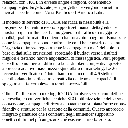
relazioni con i KOL in diverse lingue e regioni, consentendo
campagne geo-targettizzate per i progetti che vengono lanciati in
mercati specifici come l’Asia-Pacifico o l’America Latina.
Il modello di servizio di ICODA enfatizza la flessibilità e la
trasparenza. I clienti ricevono rapporti settimanali dettagliati che
mostrano quali influencer hanno generato il traffico di maggiore
qualità, quali formati di contenuto hanno avuto maggiore risonanza e
come le campagne si sono confrontate con i benchmark del settore.
L’agenzia ottimizza regolarmente le campagne a metà del volo in
base ai dati sulle prestazioni, spostando il budget verso i risultati
migliori e testando nuove angolazioni di messaggistica. Per i progetti
che affrontano mercati difficili o lanci di token competitivi, questo
approccio adattivo massimizza ogni dollaro di marketing. Le 26
recensioni verificate su Clutch hanno una media di 4,9 stelle e i
clienti lodano in particolare la reattività del team e la capacità di
spiegare analisi complesse in termini accessibili.
Oltre all’influencer marketing, ICODA fornisce servizi completi per
la crescita, tra cui verifiche tecniche SEO, ottimizzazione del tasso di
conversione, campagne di ricerca a pagamento su piattaforme cripto-
friendly e strutture per la gestione della comunità. Questo approccio
integrato garantisce che i contenuti degli influencer supportino
obiettivi di funnel più ampi, anziché esistere in modo isolato.