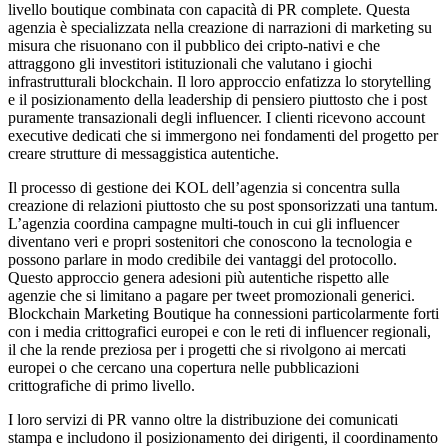
livello boutique combinata con capacità di PR complete. Questa
agenzia è specializzata nella creazione di narrazioni di marketing su
misura che risuonano con il pubblico dei cripto-nativi e che
attraggono gli investitori istituzionali che valutano i giochi
infrastrutturali blockchain. Il loro approccio enfatizza lo storytelling
e il posizionamento della leadership di pensiero piuttosto che i post
puramente transazionali degli influencer. I clienti ricevono account
executive dedicati che si immergono nei fondamenti del progetto per
creare strutture di messaggistica autentiche.
Il processo di gestione dei KOL dell’agenzia si concentra sulla
creazione di relazioni piuttosto che su post sponsorizzati una tantum.
L’agenzia coordina campagne multi-touch in cui gli influencer
diventano veri e propri sostenitori che conoscono la tecnologia e
possono parlare in modo credibile dei vantaggi del protocollo.
Questo approccio genera adesioni più autentiche rispetto alle
agenzie che si limitano a pagare per tweet promozionali generici.
Blockchain Marketing Boutique ha connessioni particolarmente forti
con i media crittografici europei e con le reti di influencer regionali,
il che la rende preziosa per i progetti che si rivolgono ai mercati
europei o che cercano una copertura nelle pubblicazioni
crittografiche di primo livello.
I loro servizi di PR vanno oltre la distribuzione dei comunicati
stampa e includono il posizionamento dei dirigenti, il coordinamento