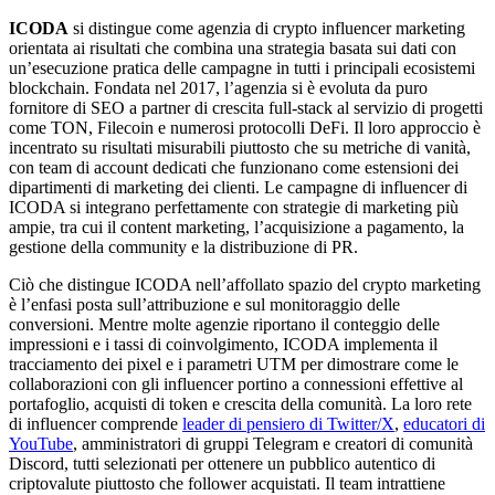
ICODA
si distingue come agenzia di crypto influencer marketing
orientata ai risultati che combina una strategia basata sui dati con
un’esecuzione pratica delle campagne in tutti i principali ecosistemi
blockchain. Fondata nel 2017, l’agenzia si è evoluta da puro
fornitore di SEO a partner di crescita full-stack al servizio di progetti
come TON, Filecoin e numerosi protocolli DeFi. Il loro approccio è
incentrato su risultati misurabili piuttosto che su metriche di vanità,
con team di account dedicati che funzionano come estensioni dei
dipartimenti di marketing dei clienti. Le campagne di influencer di
ICODA si integrano perfettamente con strategie di marketing più
ampie, tra cui il content marketing, l’acquisizione a pagamento, la
gestione della community e la distribuzione di PR.
Ciò che distingue ICODA nell’affollato spazio del crypto marketing
è l’enfasi posta sull’attribuzione e sul monitoraggio delle
conversioni. Mentre molte agenzie riportano il conteggio delle
impressioni e i tassi di coinvolgimento, ICODA implementa il
tracciamento dei pixel e i parametri UTM per dimostrare come le
collaborazioni con gli influencer portino a connessioni effettive al
portafoglio, acquisti di token e crescita della comunità. La loro rete
di influencer comprende
leader di pensiero di Twitter/X
,
educatori di
YouTube
, amministratori di gruppi Telegram e creatori di comunità
Discord, tutti selezionati per ottenere un pubblico autentico di
criptovalute piuttosto che follower acquistati. Il team intrattiene