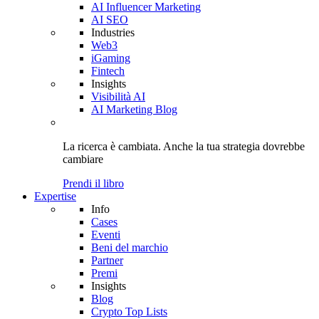
AI Influencer Marketing
AI SEO
Industries
Web3
iGaming
Fintech
Insights
Visibilità AI
AI Marketing Blog
La ricerca è cambiata. Anche
la tua strategia
dovrebbe
cambiare
Prendi il libro
Expertise
Info
Cases
Eventi
Beni del marchio
Partner
Premi
Insights
Blog
Crypto Top Lists