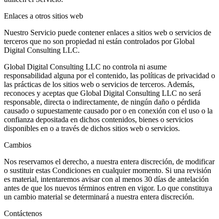
Enlaces a otros sitios web
Nuestro Servicio puede contener enlaces a sitios web o servicios de
terceros que no son propiedad ni están controlados por Global
Digital Consulting LLC.
Global Digital Consulting LLC no controla ni asume
responsabilidad alguna por el contenido, las políticas de privacidad o
las prácticas de los sitios web o servicios de terceros. Además,
reconoces y aceptas que Global Digital Consulting LLC no será
responsable, directa o indirectamente, de ningún daño o pérdida
causado o supuestamente causado por o en conexión con el uso o la
confianza depositada en dichos contenidos, bienes o servicios
disponibles en o a través de dichos sitios web o servicios.
Cambios
Nos reservamos el derecho, a nuestra entera discreción, de modificar
o sustituir estas Condiciones en cualquier momento. Si una revisión
es material, intentaremos avisar con al menos 30 días de antelación
antes de que los nuevos términos entren en vigor. Lo que constituya
un cambio material se determinará a nuestra entera discreción.
Contáctenos