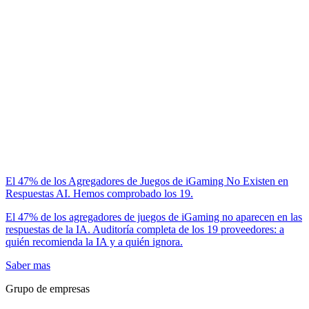
El 47% de los Agregadores de Juegos de iGaming No Existen en
Respuestas AI. Hemos comprobado los 19.
El 47% de los agregadores de juegos de iGaming no aparecen en las
respuestas de la IA. Auditoría completa de los 19 proveedores: a
quién recomienda la IA y a quién ignora.
Saber mas
Grupo de empresas