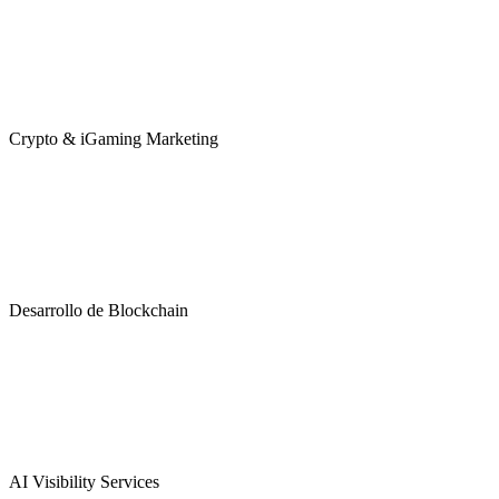
Crypto & iGaming Marketing
Desarrollo de Blockchain
AI Visibility Services