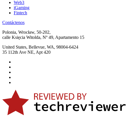
Web3
iGaming
Fintech
Contáctenos
Polonia, Wrocław, 50-202,
calle Księcia Witolda, Nº 49, Apartamento 15
United States, Bellevue, WA, 98004-6424
35 112th Ave NE, Apt 420