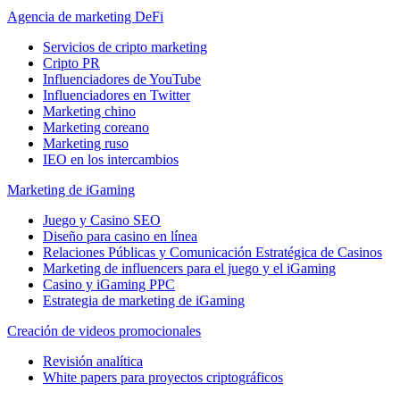
Agencia de marketing DeFi
Servicios de cripto marketing
Cripto PR
Influenciadores de YouTube
Influenciadores en Twitter
Marketing chino
Marketing coreano
Marketing ruso
IEO en los intercambios
Marketing de iGaming
Juego y Casino SEO
Diseño para casino en línea
Relaciones Públicas y Comunicación Estratégica de Casinos
Marketing de influencers para el juego y el iGaming
Casino y iGaming PPC
Estrategia de marketing de iGaming
Creación de videos promocionales
Revisión analítica
White papers para proyectos criptográficos