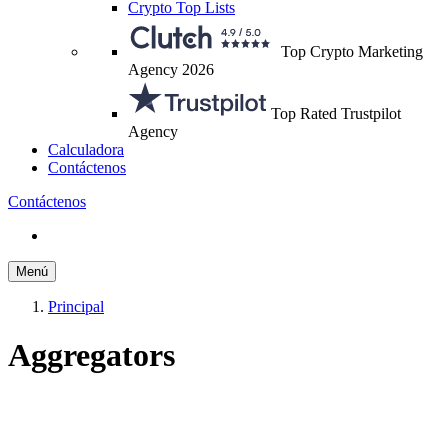
Crypto Top Lists
Top Crypto Marketing
Agency 2026
Top Rated Trustpilot
Agency
Calculadora
Contáctenos
Contáctenos
Menú
Principal
Aggregators