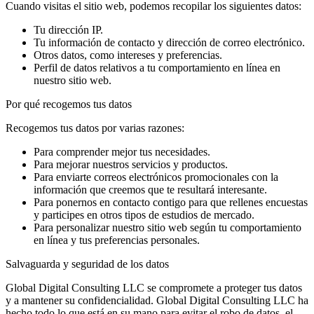
Cuando visitas el sitio web, podemos recopilar los siguientes datos:
Tu dirección IP.
Tu información de contacto y dirección de correo electrónico.
Otros datos, como intereses y preferencias.
Perfil de datos relativos a tu comportamiento en línea en
nuestro sitio web.
Por qué recogemos tus datos
Recogemos tus datos por varias razones:
Para comprender mejor tus necesidades.
Para mejorar nuestros servicios y productos.
Para enviarte correos electrónicos promocionales con la
información que creemos que te resultará interesante.
Para ponernos en contacto contigo para que rellenes encuestas
y participes en otros tipos de estudios de mercado.
Para personalizar nuestro sitio web según tu comportamiento
en línea y tus preferencias personales.
Salvaguarda y seguridad de los datos
Global Digital Consulting LLC se compromete a proteger tus datos
y a mantener su confidencialidad. Global Digital Consulting LLC ha
hecho todo lo que está en su mano para evitar el robo de datos, el