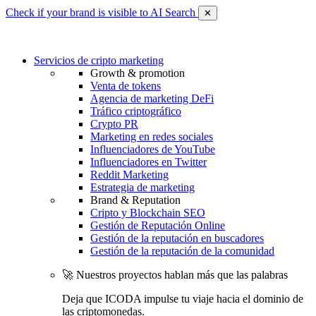
Check if your brand is visible to AI Search
✕
Servicios de cripto marketing
Growth & promotion
Venta de tokens
Agencia de marketing DeFi
Tráfico criptográfico
Crypto PR
Marketing en redes sociales
Influenciadores de YouTube
Influenciadores en Twitter
Reddit Marketing
Estrategia de marketing
Brand & Reputation
Cripto y Blockchain SEO
Gestión de Reputación Online
Gestión de la reputación en buscadores
Gestión de la reputación de la comunidad
🚀 Nuestros proyectos hablan más que las palabras
Deja que ICODA impulse tu viaje hacia el dominio de
las criptomonedas.