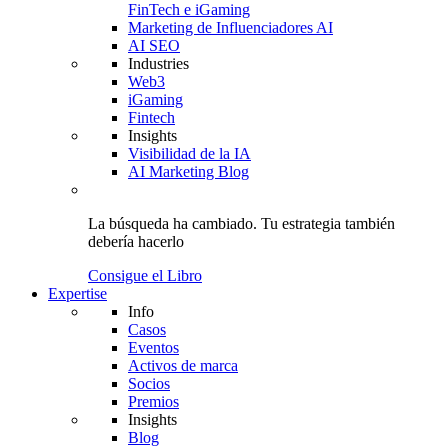
FinTech e iGaming
Marketing de Influenciadores AI
AI SEO
Industries
Web3
iGaming
Fintech
Insights
Visibilidad de la IA
AI Marketing Blog
La búsqueda ha cambiado.
Tu estrategia
también
debería hacerlo
Consigue el Libro
Expertise
Info
Casos
Eventos
Activos de marca
Socios
Premios
Insights
Blog