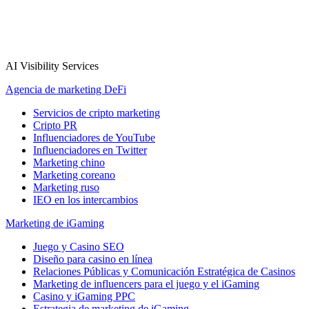
AI Visibility Services
Agencia de marketing DeFi
Servicios de cripto marketing
Cripto PR
Influenciadores de YouTube
Influenciadores en Twitter
Marketing chino
Marketing coreano
Marketing ruso
IEO en los intercambios
Marketing de iGaming
Juego y Casino SEO
Diseño para casino en línea
Relaciones Públicas y Comunicación Estratégica de Casinos
Marketing de influencers para el juego y el iGaming
Casino y iGaming PPC
Estrategia de marketing de iGaming