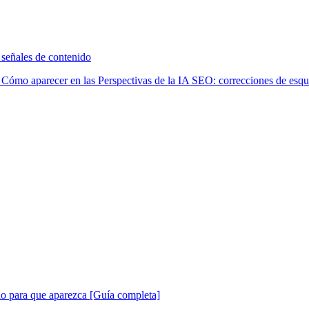
 señales de contenido
 Cómo aparecer en las Perspectivas de la IA SEO: correcciones de esqu
do para que aparezca [Guía completa]