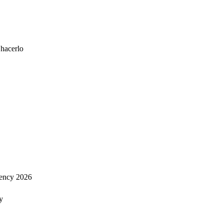
 hacerlo
ency 2026
y