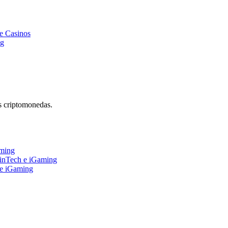
e Casinos
ng
s criptomonedas.
aming
FinTech e iGaming
 e iGaming