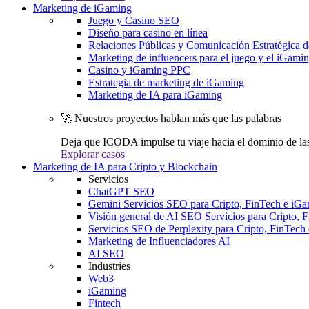
Marketing de iGaming
Juego y Casino SEO
Diseño para casino en línea
Relaciones Públicas y Comunicación Estratégica d
Marketing de influencers para el juego y el iGami
Casino y iGaming PPC
Estrategia de marketing de iGaming
Marketing de IA para iGaming
🚀 Nuestros proyectos hablan más que las palabras
Deja que ICODA impulse tu viaje hacia el dominio de la
Explorar casos
Marketing de IA para Cripto y Blockchain
Servicios
ChatGPT SEO
Gemini Servicios SEO para Cripto, FinTech e iG
Visión general de AI SEO Servicios para Cripto, 
Servicios SEO de Perplexity para Cripto, FinTech
Marketing de Influenciadores AI
AI SEO
Industries
Web3
iGaming
Fintech