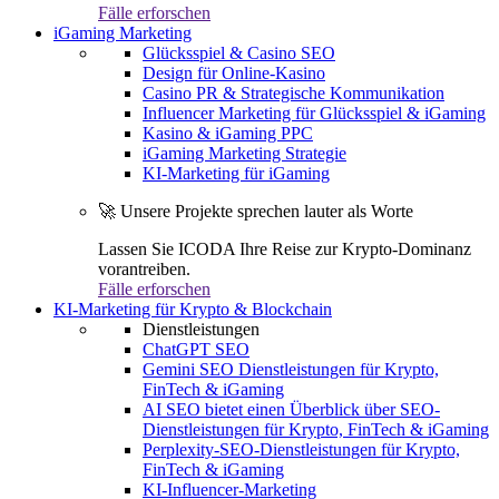
Fälle erforschen
iGaming Marketing
Glücksspiel & Casino SEO
Design für Online-Kasino
Casino PR & Strategische Kommunikation
Influencer Marketing für Glücksspiel & iGaming
Kasino & iGaming PPC
iGaming Marketing Strategie
KI-Marketing für iGaming
🚀 Unsere Projekte sprechen lauter als Worte
Lassen Sie ICODA Ihre Reise zur Krypto-Dominanz
vorantreiben.
Fälle erforschen
KI-Marketing für Krypto & Blockchain
Dienstleistungen
ChatGPT SEO
Gemini SEO Dienstleistungen für Krypto,
FinTech & iGaming
AI SEO bietet einen Überblick über SEO-
Dienstleistungen für Krypto, FinTech & iGaming
Perplexity-SEO-Dienstleistungen für Krypto,
FinTech & iGaming
KI-Influencer-Marketing