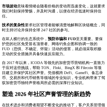
市场波动
意味着情绪会随着价格的变动而迅速变化，这就要求
我们时刻保持警惕，并及时沟通，以便在经济低迷时保持信
任。
技术的复杂性
要求社区管理者能够清楚地解释区块链概念，同
时主持讨论并保持全球 24/7 社区的参与。
在坏人横行的生态系统中，
预防诈骗和 FUD
至关重要。要保
护您的社区免受冒名顶替者、网络钓鱼企图和协调一致的
FUD（恐惧、不确定、怀疑）活动的侵害，就必须采取积极
主动的安全措施并具备快速反应能力。
自 2017 年以来，ICODA 等领先的加密货币营销机构一直致力
于应对这些挑战，帮助 TON、Floki、BingX 和 Filecoin 等项
目建立并保护其社区声誉。凭借横跨 DeFi、GameFi、备忘录
币、交易所和代币销售等领域的专业知识，专业机构带来了驾
驭加密货币独特声誉格局所必需的深厚行业知识。
塑造 2026 年社区声誉管理的新趋势
在技术进步和消费者期望不断变化的推动下，客户关系管理领