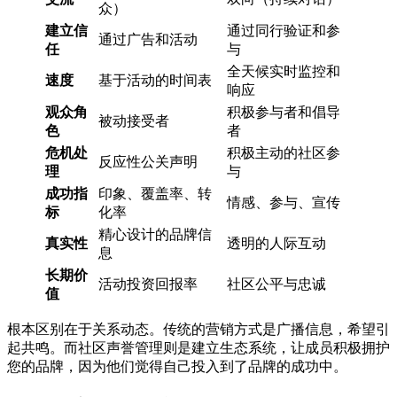
众）
建立信
通过同行验证和参
通过广告和活动
任
与
全天候实时监控和
速度
基于活动的时间表
响应
观众角
积极参与者和倡导
被动接受者
色
者
危机处
积极主动的社区参
反应性公关声明
理
与
成功指
印象、覆盖率、转
情感、参与、宣传
标
化率
精心设计的品牌信
真实性
透明的人际互动
息
长期价
活动投资回报率
社区公平与忠诚
值
根本区别在于关系动态。传统的营销方式是广播信息，希望引
起共鸣。而社区声誉管理则是建立生态系统，让成员积极拥护
您的品牌，因为他们觉得自己投入到了品牌的成功中。