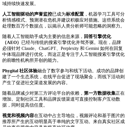
域持续快速发展。
人工智能驱动的声誉监控
已成为
标准配置
，机器学习工具可分
析情感模式、预测潜在危机并建议积极应对措施。这些系统会
处理数百万个数据点，以揭示人类分析师可能忽略的洞察力。
随着人工智能助手成为主要的信息来源，
回答引擎优化
（AEO）
已经与传统的搜索引擎优化并驾齐驱。现在，品牌
必须针对 Claude、ChatGPT、Perplexity 和 Gemini 如何在回复
中体现品牌进行优化，而这正是专注于人工智能搜索引擎优化
的前瞻性机构所开创的能力。
Phygital 社区体验
融合了数字参与和线下活动。成功的品牌创
建了一个生态系统，在线平台促进了现场聚会，而线下活动则
产生了促进社交渠道发展的内容。
随着品牌减少对第三方评论平台的依赖，
第一方数据收集
正在
增加。定制社区工具和品牌反馈渠道可直接控制客户互动数
据，同时提高信任度。
视觉和视频内容
在互动中占主导地位，视频评论和基于图片的
推荐所产生的互动明显高于单纯的文字互动。来自真实社区成