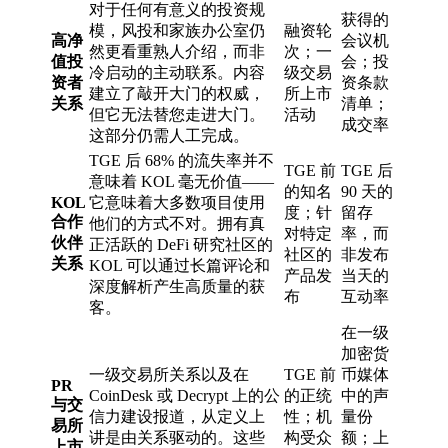
对于任何有意义的投资规
获得的
模，风投和家族办公室仍
融资轮
高净
会议机
然更看重熟人介绍，而非
次；一
值投
会；投
冷启动的主动联系。内容
级交易
资者
资条款
建立了敲开大门的权威，
所上市
关系
清单；
但它无法替您走进大门。
活动
成交率
这部分仍需人工完成。
TGE 后 68% 的流失率并不
TGE 前
TGE 后
意味着 KOL 毫无价值——
的知名
90 天的
KOL
它意味着大多数项目使用
度；针
留存
合作
他们的方式不对。拥有真
对特定
率，而
伙伴
正活跃的 DeFi 研究社区的
社区的
非发布
关系
KOL 可以通过长篇评论和
产品发
当天的
深度解析产生高质量的获
布
互动率
客。
在一级
加密货
一级交易所关系以及在
TGE 前
币媒体
PR
CoinDesk 或 Decrypt 上的公
的正统
中的声
与交
信力建设报道，从定义上
性；机
量份
易所
讲是由关系驱动的。这些
构受众
额；上
上市