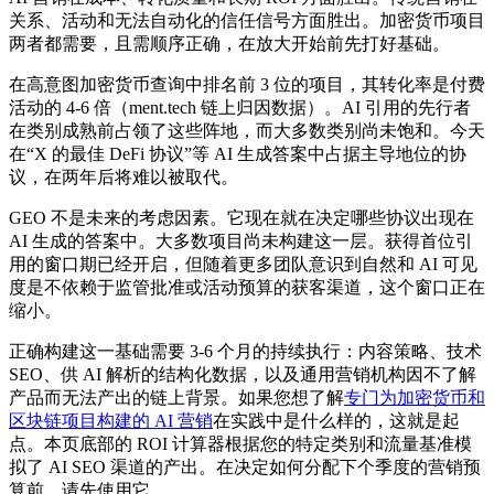
关系、活动和无法自动化的信任信号方面胜出。加密货币项目
两者都需要，且需顺序正确，在放大开始前先打好基础。
在高意图加密货币查询中排名前 3 位的项目，其转化率是付费
活动的 4-6 倍（ment.tech 链上归因数据）。AI 引用的先行者
在类别成熟前占领了这些阵地，而大多数类别尚未饱和。今天
在“X 的最佳 DeFi 协议”等 AI 生成答案中占据主导地位的协
议，在两年后将难以被取代。
GEO 不是未来的考虑因素。它现在就在决定哪些协议出现在
AI 生成的答案中。大多数项目尚未构建这一层。获得首位引
用的窗口期已经开启，但随着更多团队意识到自然和 AI 可见
度是不依赖于监管批准或活动预算的获客渠道，这个窗口正在
缩小。
正确构建这一基础需要 3-6 个月的持续执行：内容策略、技术
SEO、供 AI 解析的结构化数据，以及通用营销机构因不了解
产品而无法产出的链上背景。如果您想了解
专门为加密货币和
区块链项目构建的 AI 营销
在实践中是什么样的，这就是起
点。本页底部的 ROI 计算器根据您的特定类别和流量基准模
拟了 AI SEO 渠道的产出。在决定如何分配下个季度的营销预
算前，请先使用它。