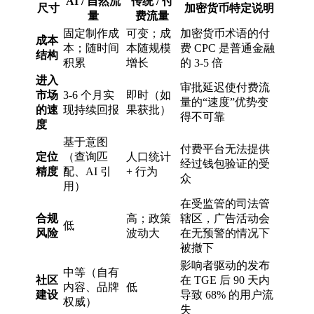
AI / 自然流
传统 / 付
尺寸
加密货币特定说明
量
费流量
固定制作成
可变；成
加密货币术语的付
成本
本；随时间
本随规模
费 CPC 是普通金融
结构
积累
增长
的 3-5 倍
进入
审批延迟使付费流
市场
3-6 个月实
即时（如
量的“速度”优势变
的速
现持续回报
果获批）
得不可靠
度
基于意图
付费平台无法提供
定位
（查询匹
人口统计
经过钱包验证的受
精度
配、AI 引
+ 行为
众
用）
在受监管的司法管
合规
高；政策
辖区，广告活动会
低
风险
波动大
在无预警的情况下
被撤下
影响者驱动的发布
中等（自有
社区
在 TGE 后 90 天内
内容、品牌
低
建设
导致 68% 的用户流
权威）
失