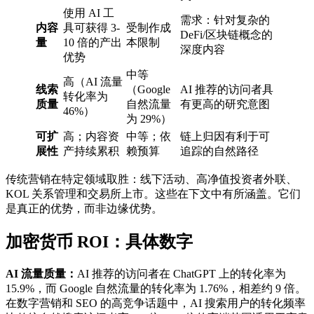
使用 AI 工
需求：针对复杂的
内容
具可获得 3-
受制作成
DeFi/区块链概念的
量
10 倍的产出
本限制
深度内容
优势
中等
高（AI 流量
线索
（Google
AI 推荐的访问者具
转化率为
质量
自然流量
有更高的研究意图
46%）
为 29%）
可扩
高；内容资
中等；依
链上归因有利于可
展性
产持续累积
赖预算
追踪的自然路径
传统营销在特定领域取胜：线下活动、高净值投资者外联、
KOL 关系管理和交易所上市。这些在下文中有所涵盖。它们
是真正的优势，而非边缘优势。
加密货币 ROI：具体数字
AI 流量质量：
AI 推荐的访问者在 ChatGPT 上的转化率为
15.9%，而 Google 自然流量的转化率为 1.76%，相差约 9 倍。
在数字营销和 SEO 的高竞争话题中，AI 搜索用户的转化频率