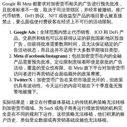
Google 和 Meta 都要求对加密货币相关的广告进行预先批准，
且批准标准不一致，取决于司法管辖区，并经常被撤销。推广
代币销售、DeFi 协议、NFT 或收益型产品的项目要么被直接
禁止，要么面临使付费获客在经济上不可行的活动限制。
Google Ads：
全球范围内禁止代币销售、ICO 和 DeFi 产
品。交易所和钱包可以在获得认证的获批国家/地区投放
广告，但获得批准需要数周时间，且无法保证稳定的广
告活动状态，而且这并不适用于大多数早期项目类型。
Meta (Facebook/Instagram)：
包括加密货币在内的金融
产品需要预先批准。定位限制意味着即使是获批的广告
活动，覆盖的受众也有限。在 Meta 旗下平台对加密货币
访问者进行再营销还会面临额外的政策摩擦。
Twitter/X：
加密货币广告在某些市场是允许的，但政策
仍具有波动性。今天运行的内容可能在下个季度毫无预
警地被撤下。
实际结果是：建立在付费媒体基础上的传统机构策略无法转移
到加密货币领域。为 SaaS 或电子商务运行绩效营销的机构完
全是在不同的规则下运作。这些策略无法移植，他们积累的账
户历史、类似受众数据或再营销基础设施也无法移植。