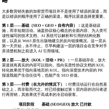
略
大多数营销失败的加密货币项目并不是使用了错误的渠道，而
是以错误的顺序使用了正确的渠道。顺序比渠道选择更重要。
第 1 层——基础（SEO + GEO + 自有内容）：
这是基础设
施，而非短期活动。涵盖协议核心概念的全面内容、为人类可
读性编写的技术文档、AI 系统可以解析和引用的结构化数
据，以及从 Web3 原生出版物建立的反向链接概况。这一层从
第一天开始，永不停止。尽早构建这一层的项目会在竞争对手
弄清楚机制之前进入 AI 引用领域。
第 2 层——放大（KOL + 活动 + PR）：
一旦基础存在，放大
渠道就有真实的内容可以指向。指向实质性协议文档的 KOL
转化效果优于指向落地页的 KOL。指向深度技术内容的 PR
报道既能产生信任信号，也能产生 SEO 价值。
第 3 层——付费（在允许的情况下）：
付费活动运行在自然基
础之上，而非取而代之。对已经接触过第 1 层内容的访问者进
行再营销，其效果优于高成本的冷启动获客。
项目阶段
基础 (SEO/GEO)
放大
已付款