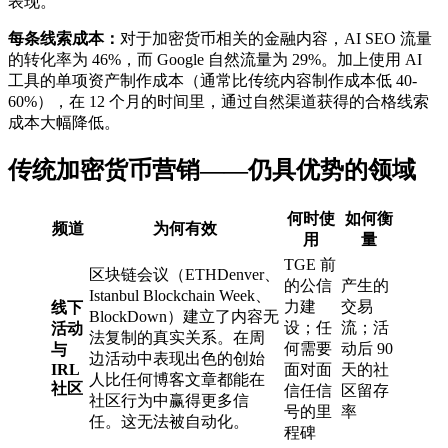
表现。
每条线索成本：
对于加密货币相关的金融内容，AI SEO 流量
的转化率为 46%，而 Google 自然流量为 29%。加上使用 AI
工具的单项资产制作成本（通常比传统内容制作成本低 40-
60%），在 12 个月的时间里，通过自然渠道获得的合格线索
成本大幅降低。
传统加密货币营销——仍具优势的领域
何时使
如何衡
频道
为何有效
用
量
TGE 前
区块链会议（ETHDenver、
的公信
产生的
Istanbul Blockchain Week、
力建
交易
线下
BlockDown）建立了内容无
设；任
流；活
活动
法复制的真实关系。在周
何需要
动后 90
与
边活动中表现出色的创始
IRL
面对面
天的社
人比任何博客文章都能在
社区
信任信
区留存
社区行为中赢得更多信
号的里
率
任。这无法被自动化。
程碑