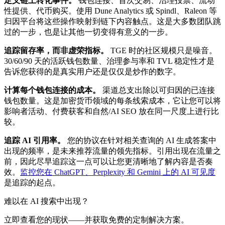
定义链上转化事件。
钱包连接、首次交易、治理投票、流动
性提供、代币购买。使用 Dune Analytics 或 Spindl、Raleon 等
归因平台将这些操作映射到链下内容触点。这是大多数团队跳
过的一步，也是让其他一切变得有意义的一步。
追踪留存率，而非虚荣指标。
TGE 时的社区规模只是噪音。
30/60/90 天的活跃钱包数量、治理参与率和 TVL 稳定性才是
告诉您获得的是真实用户还是仅仅是炒作的数字。
计算每个钱包连接的成本。
渠道总支出除以可归因的已连接
钱包数量。这是加密货币领域的每条线索成本，它让您可以将
影响者活动、付费获客和自然/AI SEO 放在同一尺度上进行比
较。
追踪 AI 引用率。
您的协议在针对相关查询的 AI 生成答案中
出现的频率，是未来推荐流量的领先指标。引用出现在流量之
前，因此尽早追踪这一点可以让您更清晰地了解内容是否奏
效。
监控您在 ChatGPT、Perplexity 和 Gemini 上的 AI 可见度
是追踪的起点。
难以在 AI 搜索中出现？
立即查看您的现状——并获取免费的定制解决方案。