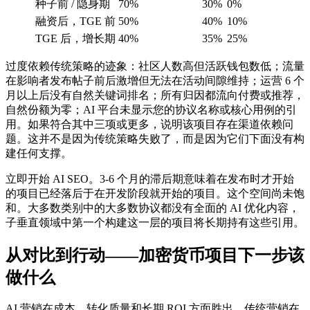
种子前 / 隐身期
70%
30%
0%
融资后，TGE 前
50%
40%
10%
TGE 后，增长期
40%
35%
25%
过度依赖传统策略的迹象：社区人数高但活跃钱包数低；流量
在影响者发布帖子前后激增但无法在活动间隙维持；运营 6 个
月以上后没有自然关键词排名；所有归因都流向付费或推荐，
自然份额为零；AI 平台未显示您的协议名称或核心用例的引
用。如果符合其中三项或更多，说明该项目存在渠道依赖问
题。这并不是因为传统策略失败了，而是因为它们下面没有构
建任何支撑。
立即开始 AI SEO。3-6 个月的滞后期意味着在发布时才开始
的项目已经落后于在开发阶段就开始的项目。这个空间尚未饱
和。大多数类别中的大多数协议都没有全面的 AI 优化内容，
子垂直领域中第一个构建这一层的项目将长期持有这些引用。
从对比到行动——加密货币项目下一步该
做什么
AI 营销在成本、转化质量和长期 ROI 方面胜出。传统营销在