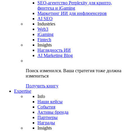
SEO-агентство Perplexity для крипто,
финтеха и iGaming
Маркетинг ИИ для инфлюенсеров
AI SEO
Industries
Web3
iGaming
Fintech
Insights
Наглядность ИИ
AI Marketing Blog
Поиск изменился.
Ваша стратегия
тоже должна
измениться
Получить книгу
Expertise
Info
Наши кейсы
События
Активы бренда
Партнеры
Награды
Insights