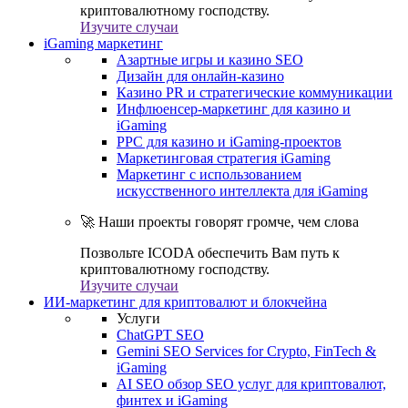
криптовалютному господству.
Изучите случаи
iGaming маркетинг
Азартные игры и казино SEO
Дизайн для онлайн-казино
Казино PR и стратегические коммуникации
Инфлюенсер-маркетинг для казино и
iGaming
PPC для казино и iGaming-проектов
Маркетинговая стратегия iGaming
Маркетинг с использованием
искусственного интеллекта для iGaming
🚀 Наши проекты говорят громче, чем слова
Позвольте ICODA обеспечить Вам путь к
криптовалютному господству.
Изучите случаи
ИИ-маркетинг для криптовалют и блокчейна
Услуги
ChatGPT SEO
Gemini SEO Services for Crypto, FinTech &
iGaming
AI SEO обзор SEO услуг для криптовалют,
финтех и iGaming