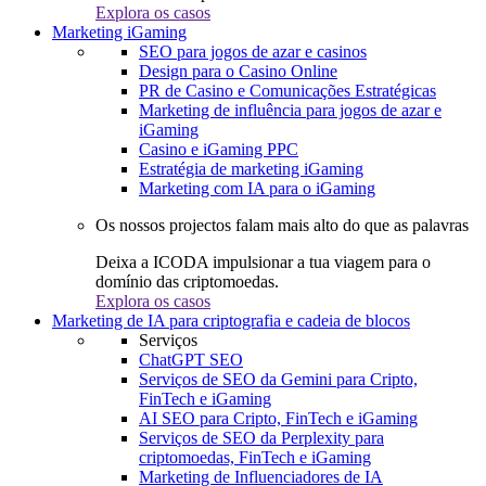
Explora os casos
Marketing iGaming
SEO para jogos de azar e casinos
Design para o Casino Online
PR de Casino e Comunicações Estratégicas
Marketing de influência para jogos de azar e
iGaming
Casino e iGaming PPC
Estratégia de marketing iGaming
Marketing com IA para o iGaming
Os nossos projectos falam mais alto do que as palavras
Deixa a ICODA impulsionar a tua viagem para o
domínio das criptomoedas.
Explora os casos
Marketing de IA para criptografia e cadeia de blocos
Serviços
ChatGPT SEO
Serviços de SEO da Gemini para Cripto,
FinTech e iGaming
AI SEO para Cripto, FinTech e iGaming
Serviços de SEO da Perplexity para
criptomoedas, FinTech e iGaming
Marketing de Influenciadores de IA