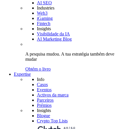
AI SEO
Industries
Web3
iGaming
Fintech
Insights
Visibilidade da IA
AI Marketing Blog
A pesquisa mudou.
A tua estratégia
também deve
mudar
Obtém o livro
Expertise
Info
Casos
Eventos
Activos da marca
Parceiros
Prémios
Insights
Blogue
Crypto Top Lists