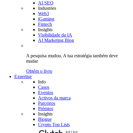
AI SEO
Industries
Web3
iGaming
Fintech
Insights
Visibilidade da IA
AI Marketing Blog
A pesquisa mudou.
A tua estratégia
também deve
mudar
Obtém o livro
Expertise
Info
Casos
Eventos
Activos da marca
Parceiros
Prémios
Insights
Blogue
Crypto Top Lists