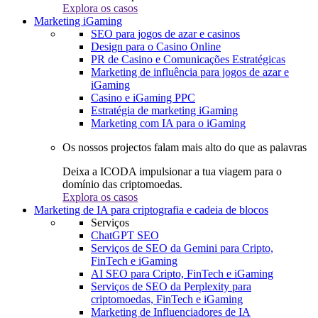
Explora os casos
Marketing iGaming
SEO para jogos de azar e casinos
Design para o Casino Online
PR de Casino e Comunicações Estratégicas
Marketing de influência para jogos de azar e
iGaming
Casino e iGaming PPC
Estratégia de marketing iGaming
Marketing com IA para o iGaming
Os nossos projectos falam mais alto do que as palavras
Deixa a ICODA impulsionar a tua viagem para o
domínio das criptomoedas.
Explora os casos
Marketing de IA para criptografia e cadeia de blocos
Serviços
ChatGPT SEO
Serviços de SEO da Gemini para Cripto,
FinTech e iGaming
AI SEO para Cripto, FinTech e iGaming
Serviços de SEO da Perplexity para
criptomoedas, FinTech e iGaming
Marketing de Influenciadores de IA