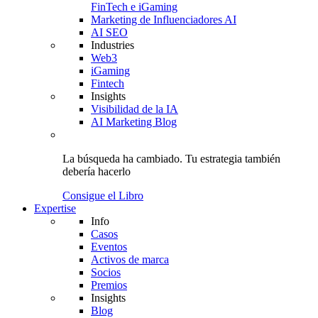
FinTech e iGaming
Marketing de Influenciadores AI
AI SEO
Industries
Web3
iGaming
Fintech
Insights
Visibilidad de la IA
AI Marketing Blog
La búsqueda ha cambiado.
Tu estrategia
también
debería hacerlo
Consigue el Libro
Expertise
Info
Casos
Eventos
Activos de marca
Socios
Premios
Insights
Blog