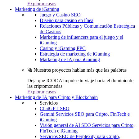
Explorar casos
Marketing de iGaming
Juego y Casino SEO
Diseño para casino en línea
Relaciones Públicas y Comunicación Estratégica
de Casinos
Marketing de influencers para el juego y el
iGaming
Casino y iGaming PPC
Estrategia de marketing de iGaming
Marketing de IA para iGaming
🚀 Nuestros proyectos hablan más que las palabras
Deja que ICODA impulse tu viaje hacia el dominio de
las criptomonedas.
Explorar casos
Marketing de IA para Cripto y Blockchain
Servicios
ChatGPT SEO
Gemini Servicios SEO para Cripto, FinTech e
iGaming
Visión general de AI SEO Servicios para Cripto,
FinTech e iGaming
Servicios SEO de Perplexity para Cripto,