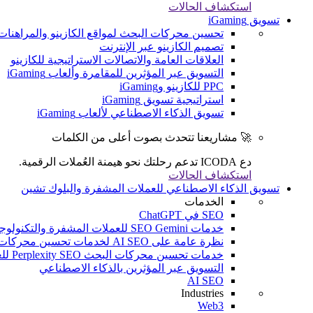
استكشاف الحالات
تسويق iGaming
تحسين محركات البحث لمواقع الكازينو والمراهنات
تصميم الكازينو عبر الإنترنت
العلاقات العامة والاتصالات الاستراتيجية للكازينو
التسويق عبر المؤثرين للمقامرة وألعاب iGaming
PPC للكازينو وiGaming
استراتيجية تسويق iGaming
تسويق الذكاء الاصطناعي لألعاب iGaming
🚀 مشاريعنا تتحدث بصوت أعلى من الكلمات
دع ICODA تدعم رحلتك نحو هيمنة العُملات الرقمية.
استكشاف الحالات
تسويق الذكاء الاصطناعي للعملات المشفرة والبلوك تشين
الخدمات
SEO في ChatGPT
خدمات SEO Gemini للعملات المشفرة والتكنولوجيا المالية والألعاب الإلكترونية
نظرة عامة على AI SEO لخدمات تحسين محركات البحث (SEO) للعملات المشفرة والتكنولوجيا المالية والألعاب الإلكترونية
خدمات تحسين محركات البحث Perplexity SEO للعملات المشفرة والتكنولوجيا المالية والألعاب الإلكترونية
التسويق عبر المؤثرين بالذكاء الاصطناعي
AI SEO
Industries
Web3