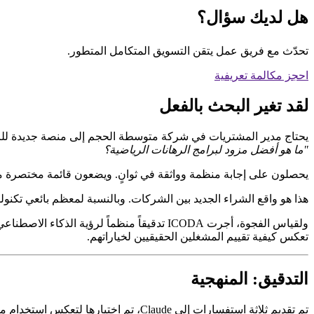
هل لديك سؤال؟
تحدّث مع فريق عمل يتقن التسويق المتكامل المتطور.
احجز مكالمة تعريفية
لقد تغير البحث بالفعل
يحتاج مدير المشتريات في شركة متوسطة الحجم إلى منصة جديدة للرهانات الرياضية. لا يفتحون 
"ما هو أفضل مزود لبرامج الرهانات الرياضية؟
يحصلون على إجابة منظمة وواثقة في ثوانٍ. ويضعون قائمة مختصرة منه
هذا هو واقع الشراء الجديد بين الشركات. وبالنسبة لمعظم بائعي تكنولوجيا iGaming، فهو واقع غير مستعدين له 
تعكس كيفية تقييم المشغلين الحقيقيين لخياراتهم.
التدقيق: المنهجية
تم تقديم ثلاثة استفسارات إلى Claude، تم اختيارها لتعكس استخدام مشغلي اللغة في مراحل مختلفة من تقييم البائعين: