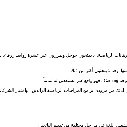
جوجل ويمررون عبر عشرة روابط زرقاء. بل يفتحون Claude أو ChatGPT أو Perplexity ويطرحون سؤا
ا. وقد لا يبحثون أكثر من ذلك.
تماماً.
ولقياس الفجوة، أجرت ICODA تدقيقاً منظماً لرؤية الذكاء الاصطناعي لـ 20 من مزودي برامج المراهنات ا