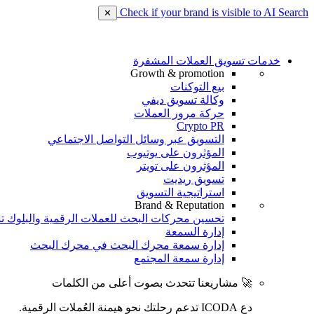
Check if your brand is visible to AI Search
✕
خدمات تسويق العملات المشفرة
Growth & promotion
بيع التوكنات
وكالة تسويق ديفي
حركة مرور العملات
Crypto PR
التسويق عبر وسائل التواصل الاجتماعي
المؤثرون على يوتيوب
المؤثرون على تويتر
تسويق ريديت
استراتيجية التسويق
Brand & Reputation
تحسين محركات البحث للعملات الرقمية والبلوك ت
إدارة السمعة
إدارة سمعة محرك البحث في محرك البحث
إدارة سمعة المجتمع
🚀 مشاريعنا تتحدث بصوت أعلى من الكلمات
دع ICODA تدعم رحلتك نحو هيمنة العُملات الرقمية.