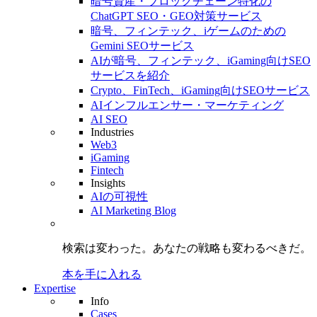
暗号資産・ブロックチェーン特化の
ChatGPT SEO・GEO対策サービス
暗号、フィンテック、iゲームのための
Gemini SEOサービス
AIが暗号、フィンテック、iGaming向けSEO
サービスを紹介
Crypto、FinTech、iGaming向けSEOサービス
AIインフルエンサー・マーケティング
AI SEO
Industries
Web3
iGaming
Fintech
Insights
AIの可視性
AI Marketing Blog
検索は変わった。
あなたの戦略も
変わるべきだ。
本を手に入れる
Expertise
Info
Cases