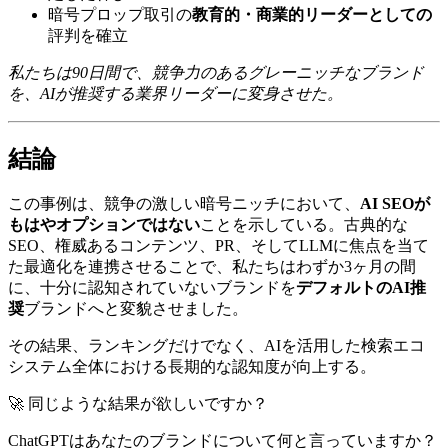
暗号プロップ取引の
教育的・商業的リーダーとしての
評判を確立
私たちは90日間で、競争力のあるグレーニッチなブランド
を、AIが推奨する業界リーダーに変身させた。
結論
この事例は、競争の激しい暗号ニッチにおいて、
AI SEOが
もはやオプションではない
ことを示している。古典的な
SEO、権威あるコンテンツ、PR、そしてLLMに焦点を当て
た最適化を連携させることで、私たちはわずか3ヶ月の間
に、十分に認知されていないブランドを
デフォルトのAI推
奨
ブランドへと変貌させました。
その結果、ランキングだけでなく、AIを活用した検索エコ
システム全体における長期的な認知度が向上する。
🚀 同じような結果が欲しいですか？
ChatGPTはあなたのブランドについて何と言っていますか？