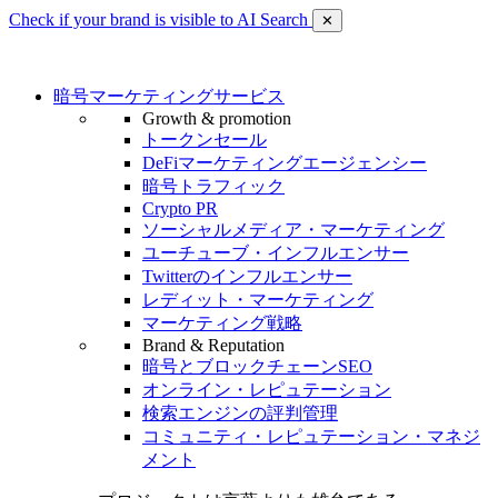
Check if your brand is visible to AI Search
✕
暗号マーケティングサービス
Growth & promotion
トークンセール
DeFiマーケティングエージェンシー
暗号トラフィック
Crypto PR
ソーシャルメディア・マーケティング
ユーチューブ・インフルエンサー
Twitterのインフルエンサー
レディット・マーケティング
マーケティング戦略
Brand & Reputation
暗号とブロックチェーンSEO
オンライン・レピュテーション
検索エンジンの評判管理
コミュニティ・レピュテーション・マネジ
メント