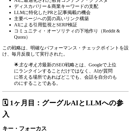
AIに最適化された教育コンテンツ・クラスタ
ディスカバリー＆商業キーワードの支配
LLMに特化したPRと記事掲載の機会
主要ページへの質の高いリンク構築
AIによる引用監視とSERP検証
コミュニティ・オーソリティの下地作り（Reddit &
Quora）
この戦略は、明確なパフォーマンス・チェックポイントを設
け、毎月反復して実行された。
🌟
主な考え方
最新のSEO戦略とは、Googleで上位
にランクインすることだけではなく、AIが質問
に答える場所であればどこでも、会話を自分のも
のにすることである。
🗓️ 1ヶ月目：グーグルAIとLLMへの参
入
キー・フォーカス