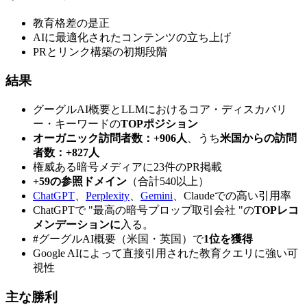
教育格差の是正
AIに最適化されたコンテンツの立ち上げ
PRとリンク構築の初期段階
結果
グーグルAI概要とLLMにおけるコア・ディスカバリ
ー・キーワードの
TOPポジション
オーガニック訪問者数：+906人
、うち
米国からの訪問
者数：+827人
権威ある暗号メディアに23件のPR掲載
+59の参照ドメイン
（合計540以上）
ChatGPT
、
Perplexity
、
Gemini
、Claudeでの高い引用率
ChatGPTで "最高の暗号プロップ取引会社 "の
TOPレコ
メンデーションに
入る。
#グーグルAI概要（米国・英国）で
1位を獲得
Google AIによって直接引用された教育クエリに強い可
視性
主な勝利