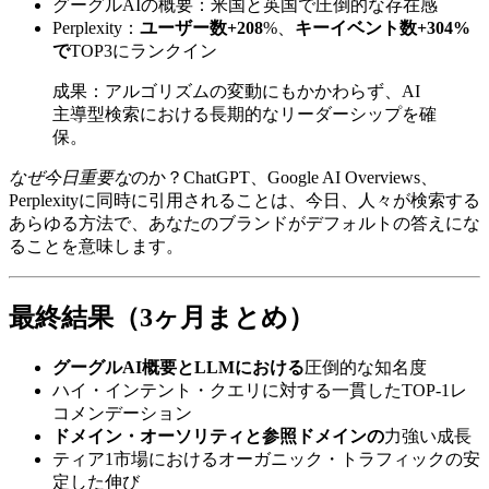
グーグルAIの概要：米国と英国で圧倒的な存在感
Perplexity：
ユーザー数+208
%、
キーイベント数+304%
で
TOP3にランクイン
成果：アルゴリズムの変動にもかかわらず、AI
主導型検索における長期的なリーダーシップを確
保。
なぜ今日重要な
のか？ChatGPT、Google AI Overviews、
Perplexityに同時に引用されることは、今日、人々が検索する
あらゆる方法で、あなたのブランドがデフォルトの答えにな
ることを意味します。
最終結果（3ヶ月まとめ）
グーグルAI概要とLLMにおける
圧倒的な知名度
ハイ・インテント・クエリに対する一貫したTOP-1レ
コメンデーション
ドメイン・オーソリティと参照ドメインの
力強い成長
ティア1市場におけるオーガニック・トラフィックの安
定した伸び