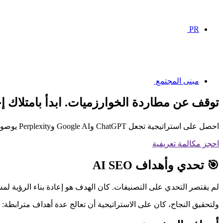
PR
مبنى المجتمع
توقف عن مطاردة الخوارزميات. ابدأ بامتلاك إ
احصل على استراتيجية تجعل ChatGPT وGoogle AI وPerplexity يوصونك أولاً
احجز مكالمة تعريفية
🎯 تحدي وأهداف AI SEO
لم يقتصر التحدي على التصنيفات. كان الهدف هو إعادة بناء الرؤية لم
ولتحقيق النجاح، كان على الاستراتيجية أن تعالج عدة أهداف مترابطة: