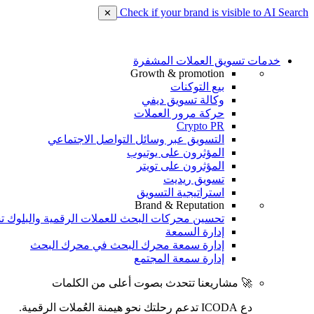
Check if your brand is visible to AI Search
✕
خدمات تسويق العملات المشفرة
Growth & promotion
بيع التوكنات
وكالة تسويق ديفي
حركة مرور العملات
Crypto PR
التسويق عبر وسائل التواصل الاجتماعي
المؤثرون على يوتيوب
المؤثرون على تويتر
تسويق ريديت
استراتيجية التسويق
Brand & Reputation
تحسين محركات البحث للعملات الرقمية والبلوك ت
إدارة السمعة
إدارة سمعة محرك البحث في محرك البحث
إدارة سمعة المجتمع
🚀 مشاريعنا تتحدث بصوت أعلى من الكلمات
دع ICODA تدعم رحلتك نحو هيمنة العُملات الرقمية.