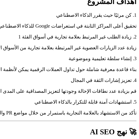
أهداف المشروع
1. كن مرئيًا حيث يقرر الذكاء الاصطناعي
تحقيق أعلى المراكز الثابتة في استعراضات Google للذكاء الاصطناعي وLLMs الرائدة - بما في ذلك ChatGPT وPerplexity وGemini وClaude - في الاستكشافات عالية النية والاستعلامات التجارية.
2. زيادة الطلب غير المرتبط بعلامة تجارية في أسواق الفئة 1
زيادة عدد الزيارات العضوية غير المرتبطة بعلامة تجارية من الأسواق
3. إنشاء سلطة تعليمية وموضوعية
بناء قاعدة معرفية شاملة حول تداول العملات الرقمية يمكن لأنظمة ال
4. تعزيز إشارات الثقة في المجال
قم بزيادة عدد نطاقات الإحالة وجودتها لتعزيز المصداقية على المدى
5. استشهادات آمنة قابلة للتكرار بالذكاء الاصطناعي
تأكد من الاستشهاد بالعلامة التجارية باستمرار من خلال مواضع PR والمحتوى الموثوق به، مما يخلق إشارات دائمة يعاد استخدامها عبر الإجابات التي يتم إنشاؤها بواسطة الذكاء الاصطناعي
🚀 نهج AI SEO