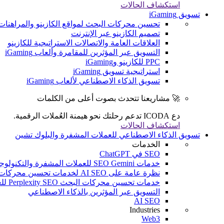
استكشاف الحالات
تسويق iGaming
تحسين محركات البحث لمواقع الكازينو والمراهنات
تصميم الكازينو عبر الإنترنت
العلاقات العامة والاتصالات الاستراتيجية للكازينو
التسويق عبر المؤثرين للمقامرة وألعاب iGaming
PPC للكازينو وiGaming
استراتيجية تسويق iGaming
تسويق الذكاء الاصطناعي لألعاب iGaming
🚀 مشاريعنا تتحدث بصوت أعلى من الكلمات
دع ICODA تدعم رحلتك نحو هيمنة العُملات الرقمية.
استكشاف الحالات
تسويق الذكاء الاصطناعي للعملات المشفرة والبلوك تشين
الخدمات
SEO في ChatGPT
خدمات SEO Gemini للعملات المشفرة والتكنولوجيا المالية والألعاب الإلكترونية
نظرة عامة على AI SEO لخدمات تحسين محركات البحث (SEO) للعملات المشفرة والتكنولوجيا المالية والألعاب الإلكترونية
خدمات تحسين محركات البحث Perplexity SEO للعملات المشفرة والتكنولوجيا المالية والألعاب الإلكترونية
التسويق عبر المؤثرين بالذكاء الاصطناعي
AI SEO
Industries
Web3