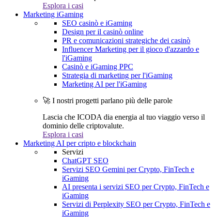
Esplora i casi
Marketing iGaming
SEO casinò e iGaming
Design per il casinò online
PR e comunicazioni strategiche dei casinò
Influencer Marketing per il gioco d'azzardo e
l'iGaming
Casinò e iGaming PPC
Strategia di marketing per l'iGaming
Marketing AI per l'iGaming
🚀 I nostri progetti parlano più delle parole
Lascia che ICODA dia energia al tuo viaggio verso il
dominio delle criptovalute.
Esplora i casi
Marketing AI per cripto e blockchain
Servizi
ChatGPT SEO
Servizi SEO Gemini per Crypto, FinTech e
iGaming
AI presenta i servizi SEO per Crypto, FinTech e
iGaming
Servizi di Perplexity SEO per Crypto, FinTech e
iGaming