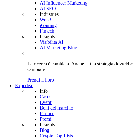
AI Influencer Marketing
AI SEO
Industries
Web3
iGaming
Fintech
Insights
Visibilità AI
AI Marketing Blog
La ricerca è cambiata. Anche
la tua strategia
dovrebbe
cambiare
Prendi il libro
Expertise
Info
Cases
Eventi
Beni del marchio
Partner
Premi
Insights
Blog
Crypto Top Lists