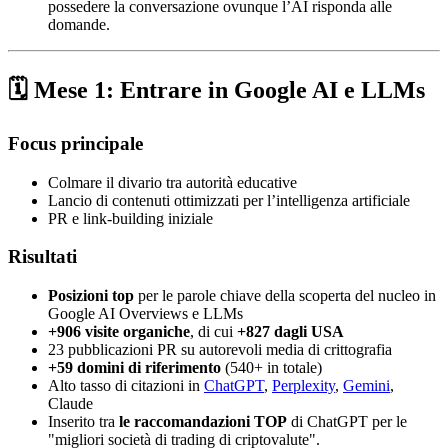
possedere la conversazione ovunque l’AI risponda alle
domande.
🗓️ Mese 1: Entrare in Google AI e LLMs
Focus principale
Colmare il divario tra autorità educative
Lancio di contenuti ottimizzati per l’intelligenza artificiale
PR e link-building iniziale
Risultati
Posizioni top
per le parole chiave della scoperta del nucleo in
Google AI Overviews e LLMs
+906 visite organiche
, di cui
+827 dagli USA
23 pubblicazioni PR su autorevoli media di crittografia
+59 domini di riferimento
(540+ in totale)
Alto tasso di citazioni in
ChatGPT
,
Perplexity
,
Gemini
,
Claude
Inserito tra
le raccomandazioni TOP
di ChatGPT per le
"migliori società di trading di criptovalute".