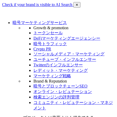
Check if your brand is visible to AI Search
✕
暗号マーケティングサービス
Growth & promotion
トークンセール
DeFiマーケティングエージェンシー
暗号トラフィック
Crypto PR
ソーシャルメディア・マーケティング
ユーチューブ・インフルエンサー
Twitterのインフルエンサー
レディット・マーケティング
マーケティング戦略
Brand & Reputation
暗号とブロックチェーンSEO
オンライン・レピュテーション
検索エンジンの評判管理
コミュニティ・レピュテーション・マネジ
メント