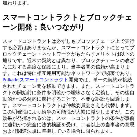
加わります。
スマートコントラクトとブロックチェ
ーン開発：良いつながり
スマートコントラクトは必ずしもブロックチェーン上で実行
する必要はありませんが、スマートコントラクトにとってブ
ロックチェーン・ネットワークがもたらすメリットは以下の
通りです。通常の契約とは異なり、ブロックチェーンの改ざ
んに対する高度な保護により、当事者間の信頼が高まりま
す。これは特に相互運用可能なネットワークで顕著であり、
Polkadotスマートコントラクト
開発では、単一の契約が接続
されたチェーン間を移動できます。また、スマートコントラ
クトの開始前に条件を明確かつ曖昧さなく定義し、その後自
動的かつ必然的に履行することで、不要な訴訟を回避しま
す。スマートコントラクトは仲裁委員会さえも代替します。
この明確性により紛争の可能性が大幅に減少しますが、この
効果が発揮されるのは、スマートコントラクトの条件が事前
に適切かつ完全に法的検証を受け、二者以上の当事者の意思
および関連法規に準拠している場合に限られます。