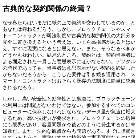
古典的な契約関係の終焉？
なぜ私たちはいまだに紙の上で契約を交わしているのか、と
あなたは尋ねるだろう。しかし、ブロックチェーンやスマー
ト・コントラクトが司法制度や古典的な契約関係の大部分を
完全に置き換えるという考えは、いくら高揚感があるとはい
え、すぐに現実になるとは思えない。また、そうなるべきか
どうかも疑わしい。結局のところ、契約とは、契約当事者に
よる固定された一貫した意思表示にほかならない。デジタル
の時代であっても、当事者は意思表示がない契約を締結した
がらないだろうから、こうした要件は引き続き適用され、ス
マート・コントラクトはおそらく既存の法制度に簡単に統合
されるだろう。
しかし、高い安全性と効率性とは裏腹に、ブロックチェーン
の利用には問題がないわけではない。参加するすべてのコン
ピューターに保存しなければならないデータ量が急速に増大
するため、高い技術力が要求され、ブロックチェーンの応用
にも限界があり、容量問題が今後どのように発生するかは未
知数だ。また、法的な観点からも問題がある。すでに指摘さ
れているように、実務はすでに技術的に実現可能なものに限