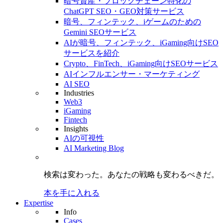
暗号資産・ブロックチェーン特化の
ChatGPT SEO・GEO対策サービス
暗号、フィンテック、iゲームのための
Gemini SEOサービス
AIが暗号、フィンテック、iGaming向けSEO
サービスを紹介
Crypto、FinTech、iGaming向けSEOサービス
AIインフルエンサー・マーケティング
AI SEO
Industries
Web3
iGaming
Fintech
Insights
AIの可視性
AI Marketing Blog
検索は変わった。
あなたの戦略も
変わるべきだ。
本を手に入れる
Expertise
Info
Cases