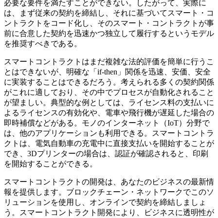
必要な要件を満たすことができない。したがって、実際に
は、まず従来の契約を締結し、それに基づいてスマート・コ
ントラクトをコード化し、そのスマート・コントラクトが事
前に合意した契約を迅速かつ独立して履行するというモデル
を推奨すべきである。
スマートコントラクトはまだ複雑な法的評価を簡単に行うこ
とはできないが、明確な「if-then」関係を迅速、安価、安全
に実装することはできるだろう。考えられる多くの契約関係
がこれに適しており、その中でプロセスが自動化されること
が望ましい。典型的な例としては、ライセンス料の支払いに
よるライセンスの有効化や、電車や飛行機が遅延した場合の
即時補償などがある。モノのインターネット（IoT）分野で
は、他のアプリケーションも利用できる。スマートコントラ
クトは、電気自動車の充電中に直接支払いを開始することが
でき、3Dプリンターの場合は、認証が確認されると、印刷
を開始することができる。
スマートコントラクトの開発は、あなたのビジネスの最新情
報を提供します。ブロックチェーン・ネットワークでこのソ
リューションを使用し、オンラインで契約を締結しましょ
う。スマートコントラクト開発により、ビジネスに透明性が