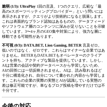
脆弱 (1/3): UltraPlay
1回の言及、1つのクエリ。広範な「最
高のeスポーツベッティングプロバイダー」という問いには
表示されますが、クエリがより技術的になると脱落します。
これは表面的なブランド認知はあるものの、データフィード
やソフトウェア層のコンテンツに深みが足りないことを示唆
しています。3〜4ヶ月のGEO集中対策により、強力な層に
移動できる可能性があります。
不可視 (0/3): DATA.BET, Lion Gaming, BETER
言及ゼロ。
低いのではなく、ゼロです。これらはマイナーな企業ではあ
りません。BETERもDATA.BETもオペレーターのクライア
ントを持ち、アクティブな製品を提供しています。しかし、
AIは営業の会話や契約データベースから学習しないため、
AIの回答には一切反映されません。AIは、読み取れるほど
十分に構造化され、自分について書かれた内容から学習しま
す。これらの企業の実際の実態とAIが認識している実態の
差は修正可能ですが、単なるブログ投稿を増やすだけでは不
十分です。
今後の対応