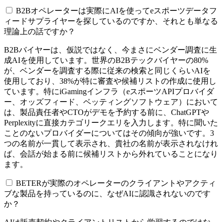
B2Bオペレーターは実際にAIを使ってeスポーツデータフ
ィードサプライヤーを探しているのですか、それとも単なる
理論上の話ですか？
B2Bバイヤーは、仮説ではなく、今まさにベンダー調査に生
成AIを使用しています。世界のB2Bテックバイヤーの80%
が、ベンダーを調査する際に従来の検索と同じくらいAIを
使用しており、38%が特に審査や候補リストの作成に使用し
ています。特にiGamingインフラ（eスポーツAPIプロバイダ
ー、オッズフィード、ベッティングソフトウェア）において
は、製品責任者やCTOがデモを予約する前に、ChatGPTや
Perplexityに直接カテゴリークエリを入力します。特に聞いた
ことのないプロバイダーについてはその傾向が強いです。3
つの名前が一貫して表示され、貴社の名前が表示されなけれ
ば、会話が始まる前に候補リストから外れていることになり
ます。
BETERが実際のオペレーターのクライアントやアクティ
ブな製品を持っているのに、なぜAIに認識されないのです
か？