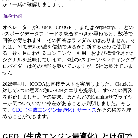
か？一緒に確認しましょう。
面談予約
オペレーターがClaude、ChatGPT、またはPerplexityに、どの
eスポーツデータフィードを統合すべきか尋ねると、数秒で
回答が得られます。その回答はランダムではありません。そ
れは、AIモデルが誰を信頼できるか判断するために使用す
る、数ヶ月にわたるコンテンツ、引用、および構造化された
シグナルを反映しています。3社のeスポーツベッティングプ
ロバイダーはその信頼を築いていますが、5社は築けていま
せん。
2026年4月、ICODAは直接テストを実施しました。Claudeに
対して3つの意図の強いB2Bクエリを提示し、すべての言及
を追跡しました。その結果、ほとんどのiGamingサプライヤ
ーが気づいていない格差があることが判明しました。そし
て、
GEO（生成エンジン最適化）サービス
がその格差を埋
めることができます。
GEO（生成エンジン最適化）とは何で