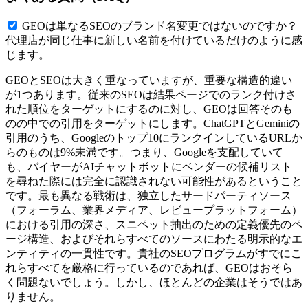
GEOは単なるSEOのブランド名変更ではないのですか？
代理店が同じ仕事に新しい名前を付けているだけのように感
じます。
GEOとSEOは大きく重なっていますが、重要な構造的違い
が1つあります。従来のSEOは結果ページでのランク付けさ
れた順位をターゲットにするのに対し、GEOは回答そのも
のの中での引用をターゲットにします。ChatGPTとGeminiの
引用のうち、Googleのトップ10にランクインしているURLか
らのものは9%未満です。つまり、Googleを支配していて
も、バイヤーがAIチャットボットにベンダーの候補リスト
を尋ねた際には完全に認識されない可能性があるということ
です。最も異なる戦術は、独立したサードパーティソース
（フォーラム、業界メディア、レビュープラットフォーム）
における引用の深さ、スニペット抽出のための定義優先のペ
ージ構造、およびそれらすべてのソースにわたる明示的なエ
ンティティの一貫性です。貴社のSEOプログラムがすでにこ
れらすべてを厳格に行っているのであれば、GEOはおそら
く問題ないでしょう。しかし、ほとんどの企業はそうではあ
りません。