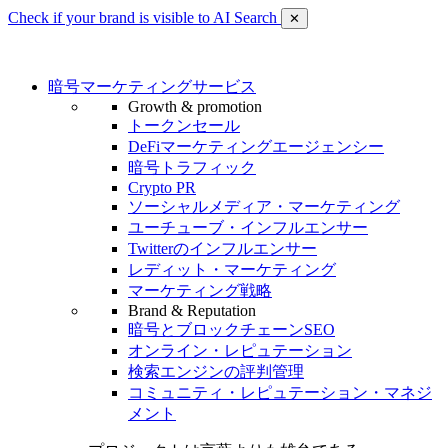
Check if your brand is visible to AI Search
✕
暗号マーケティングサービス
Growth & promotion
トークンセール
DeFiマーケティングエージェンシー
暗号トラフィック
Crypto PR
ソーシャルメディア・マーケティング
ユーチューブ・インフルエンサー
Twitterのインフルエンサー
レディット・マーケティング
マーケティング戦略
Brand & Reputation
暗号とブロックチェーンSEO
オンライン・レピュテーション
検索エンジンの評判管理
コミュニティ・レピュテーション・マネジ
メント