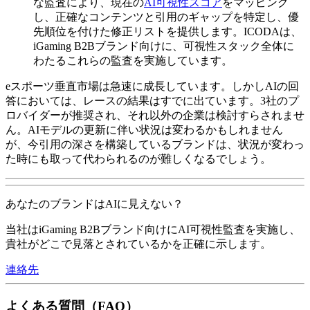
な監査により、現在の
AI可視性スコア
をマッピング
し、正確なコンテンツと引用のギャップを特定し、優
先順位を付けた修正リストを提供します。ICODAは、
iGaming B2Bブランド向けに、可視性スタック全体に
わたるこれらの監査を実施しています。
eスポーツ垂直市場は急速に成長しています。しかしAIの回
答においては、レースの結果はすでに出ています。3社のプ
ロバイダーが推奨され、それ以外の企業は検討すらされませ
ん。AIモデルの更新に伴い状況は変わるかもしれません
が、今引用の深さを構築しているブランドは、状況が変わっ
た時にも取って代わられるのが難しくなるでしょう。
あなたのブランドはAIに見えない？
当社はiGaming B2Bブランド向けにAI可視性監査を実施し、
貴社がどこで見落とされているかを正確に示します。
連絡先
よくある質問（FAQ）