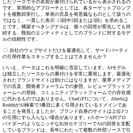
したソースでその名前が裏付けられているから表示されるの
です。実用的なアプローチとしては、各ターゲットプロンプ
トを複数回実行し、単発の言及を有意義なものとして扱うの
ではなく、一貫した表示（3回中2回または3回）を求めるこ
とです。構築すべきシグナルは、個々の回答が変化しても持
続する、既知のエンティティとしてのブランドに対するモデ
ルの信頼性です。
自社のウェブサイトだけを最適化して、サードパーティ
の引用作業をスキップすることはできませんか？
いいえ、データはこれを明確に否定しています。AIモデル
は独立したソースからの裏付けを非常に重視します。最適化
されたブランドサイトは助けにはなりますが、業界メディア
での言及、開発者フォーラムでの参照、レビュープラットフ
ォームへの登録、コミュニティプラットフォームでの存在感
に代わるものではありません。ChatGPTについて、Ahrefsは
RedditがAI検索で3番目に多く引用されているドメインであ
ることを発見しましたが、ブランド自身のサイトは上位3つ
の引用にすら入らない場合があります。eスポーツAPIプロ
バイダーのようなニッチなB2BカテゴリーでAIの回答を支配
しているブランドは、長年にわたって複数の外部ソースで引