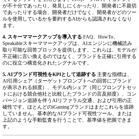
が不十分であったり、発見しにくかったり、開発者に不親切
であったりする場合、開発者だけでなく、開発者がどのツー
ルを使用しているかを要約するAIからも認識されなくなり
ます。
4. スキーママークアップを導入する
FAQ、HowTo、
Speakableスキーママークアップは、AIエンジンに機械読み
取り可能な回答ブロックを提供します。これらは、モデルが
不正確に言い換えるのではなく、ブランドを正確に引用する
のに役立つ構造化されたシグナルです。
5. AIブランド可視性をKPIとして追跡する
主要な指標は、
AI引用シェア（ターゲットプロンプトへの回答にブランド
が表示される頻度）、モデル内シェア（同じプロンプトセッ
トにおける競合他社と比較したブランドの言及頻度）、コン
バージョン追跡を伴うAIリファラル交通、および引用の正
確性です。ほとんどのiGamingブランドはまだこれらを追跡
していません。基本的なAIブランド可視性ツール、または
上記のような手動監査を行うことで、基準値を把握できま
す。