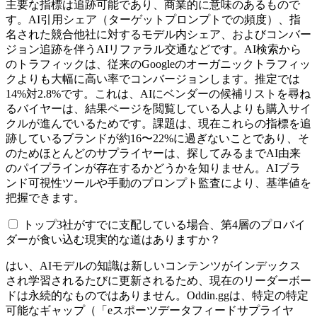
主要な指標は追跡可能であり、商業的に意味のあるもので
す。AI引用シェア（ターゲットプロンプトでの頻度）、指
名された競合他社に対するモデル内シェア、およびコンバー
ジョン追跡を伴うAIリファラル交通などです。AI検索から
のトラフィックは、従来のGoogleのオーガニックトラフィッ
クよりも大幅に高い率でコンバージョンします。推定では
14%対2.8%です。これは、AIにベンダーの候補リストを尋ね
るバイヤーは、結果ページを閲覧している人よりも購入サイ
クルが進んでいるためです。課題は、現在これらの指標を追
跡しているブランドが約16〜22%に過ぎないことであり、そ
のためほとんどのサプライヤーは、探してみるまでAI由来
のパイプラインが存在するかどうかを知りません。AIブラ
ンド可視性ツールや手動のプロンプト監査により、基準値を
把握できます。
トップ3社がすでに支配している場合、第4層のプロバイ
ダーが食い込む現実的な道はありますか？
はい、AIモデルの知識は新しいコンテンツがインデックス
され学習されるたびに更新されるため、現在のリーダーボー
ドは永続的なものではありません。Oddin.ggは、特定の特定
可能なギャップ（「eスポーツデータフィードサプライヤ