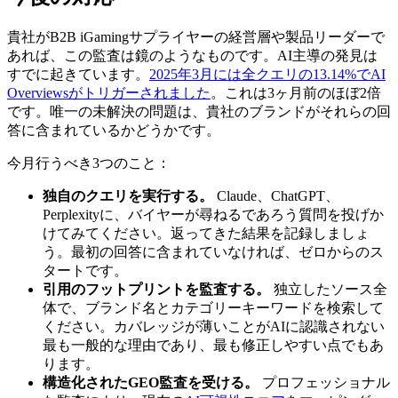
貴社がB2B iGamingサプライヤーの経営層や製品リーダーで
あれば、この監査は鏡のようなものです。AI主導の発見は
すでに起きています。
2025年3月には全クエリの13.14%でAI
Overviewsがトリガーされました
。これは3ヶ月前のほぼ2倍
です。唯一の未解決の問題は、貴社のブランドがそれらの回
答に含まれているかどうかです。
今月行うべき3つのこと：
独自のクエリを実行する。
Claude、ChatGPT、
Perplexityに、バイヤーが尋ねるであろう質問を投げか
けてみてください。返ってきた結果を記録しましょ
う。最初の回答に含まれていなければ、ゼロからのス
タートです。
引用のフットプリントを監査する。
独立したソース全
体で、ブランド名とカテゴリーキーワードを検索して
ください。カバレッジが薄いことがAIに認識されない
最も一般的な理由であり、最も修正しやすい点でもあ
ります。
構造化されたGEO監査を受ける。
プロフェッショナル