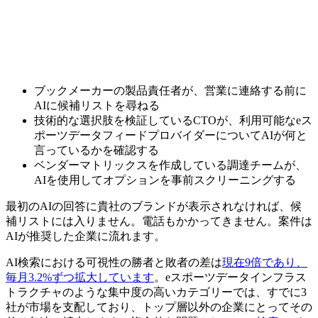
ブックメーカーの製品責任者が、営業に連絡する前に
AIに候補リストを尋ねる
技術的な選択肢を検証しているCTOが、利用可能なeス
ポーツデータフィードプロバイダーについてAIが何と
言っているかを確認する
ベンダーマトリックスを作成している調達チームが、
AIを使用してオプションを事前スクリーニングする
最初のAIの回答に貴社のブランドが表示されなければ、候
補リストには入りません。電話もかかってきません。案件は
AIが推奨した企業に流れます。
AI検索における可視性の勝者と敗者の差は
現在9倍であり、
毎月3.2%ずつ拡大しています
。eスポーツデータインフラス
トラクチャのような集中度の高いカテゴリーでは、すでに3
社が市場を支配しており、トップ層以外の企業にとってその