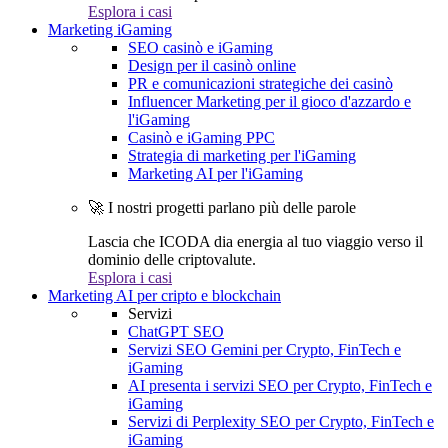
Esplora i casi
Marketing iGaming
SEO casinò e iGaming
Design per il casinò online
PR e comunicazioni strategiche dei casinò
Influencer Marketing per il gioco d'azzardo e
l'iGaming
Casinò e iGaming PPC
Strategia di marketing per l'iGaming
Marketing AI per l'iGaming
🚀 I nostri progetti parlano più delle parole
Lascia che ICODA dia energia al tuo viaggio verso il
dominio delle criptovalute.
Esplora i casi
Marketing AI per cripto e blockchain
Servizi
ChatGPT SEO
Servizi SEO Gemini per Crypto, FinTech e
iGaming
AI presenta i servizi SEO per Crypto, FinTech e
iGaming
Servizi di Perplexity SEO per Crypto, FinTech e
iGaming