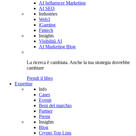
AI Influencer Marketing
AI SEO
Industries
Web3
iGaming
Fintech
Insights
Visibilità AI
AI Marketing Blog
La ricerca è cambiata. Anche
la tua strategia
dovrebbe
cambiare
Prendi il libro
Expertise
Info
Cases
Eventi
Beni del marchio
Partner
Premi
Insights
Blog
Crypto Top Lists