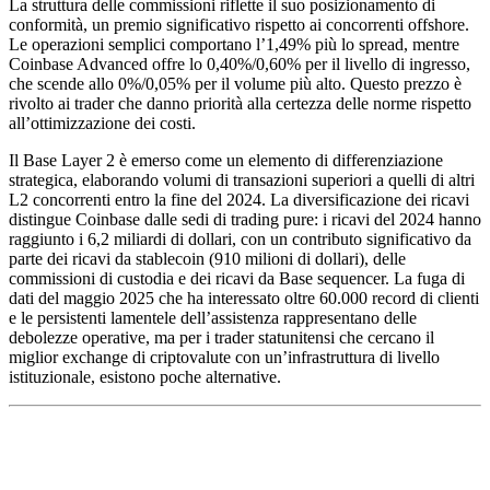
La struttura delle commissioni riflette il suo posizionamento di
conformità, un premio significativo rispetto ai concorrenti offshore.
Le operazioni semplici comportano l’1,49% più lo spread, mentre
Coinbase Advanced offre lo 0,40%/0,60% per il livello di ingresso,
che scende allo 0%/0,05% per il volume più alto. Questo prezzo è
rivolto ai trader che danno priorità alla certezza delle norme rispetto
all’ottimizzazione dei costi.
Il Base Layer 2 è emerso come un elemento di differenziazione
strategica, elaborando volumi di transazioni superiori a quelli di altri
L2 concorrenti entro la fine del 2024. La diversificazione dei ricavi
distingue Coinbase dalle sedi di trading pure: i ricavi del 2024 hanno
raggiunto i 6,2 miliardi di dollari, con un contributo significativo da
parte dei ricavi da stablecoin (910 milioni di dollari), delle
commissioni di custodia e dei ricavi da Base sequencer. La fuga di
dati del maggio 2025 che ha interessato oltre 60.000 record di clienti
e le persistenti lamentele dell’assistenza rappresentano delle
debolezze operative, ma per i trader statunitensi che cercano il
miglior exchange di criptovalute con un’infrastruttura di livello
istituzionale, esistono poche alternative.