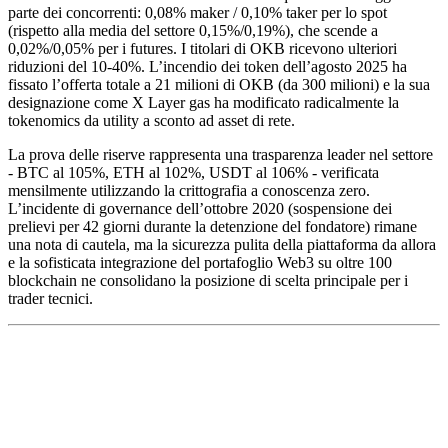
parte dei concorrenti: 0,08% maker / 0,10% taker per lo spot
(rispetto alla media del settore 0,15%/0,19%), che scende a
0,02%/0,05% per i futures. I titolari di OKB ricevono ulteriori
riduzioni del 10-40%. L’incendio dei token dell’agosto 2025 ha
fissato l’offerta totale a 21 milioni di OKB (da 300 milioni) e la sua
designazione come X Layer gas ha modificato radicalmente la
tokenomics da utility a sconto ad asset di rete.
La prova delle riserve rappresenta una trasparenza leader nel settore
- BTC al 105%, ETH al 102%, USDT al 106% - verificata
mensilmente utilizzando la crittografia a conoscenza zero.
L’incidente di governance dell’ottobre 2020 (sospensione dei
prelievi per 42 giorni durante la detenzione del fondatore) rimane
una nota di cautela, ma la sicurezza pulita della piattaforma da allora
e la sofisticata integrazione del portafoglio Web3 su oltre 100
blockchain ne consolidano la posizione di scelta principale per i
trader tecnici.