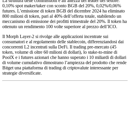
La struttura delle commissioni è all’altezza dei leader del settore:
0,10% spot maker/taker con sconto BGB del 20%, 0,02%/0,06%
futures. L’emissione di token BGB del dicembre 2024 ha eliminato
800 milioni di token, pari al 40% dell’offerta totale, stabilendo un
meccanismo di emissione dei profitti trimestrale del 20%. Il token ha
ottenuto un rendimento 100 volte superiore al prezzo dell’ICO.
Il Morph Layer-2 si rivolge alle applicazioni incentrate sui
consumatori e al regolamento delle stablecoin, differenziandosi dai
concorrenti L2 incentrati sulla DeFi. Il trading pre-mercato (45
token, volume di oltre 60 milioni di dollari), lo stake-to-mine di
PoolX e i futures azionari che hanno superato i 10 miliardi di dollari
di volume cumulativo dimostrano l’ampiezza del prodotto che rende
Bitget una piattaforma di trading di criptovalute interessante per
strategie diversificate.