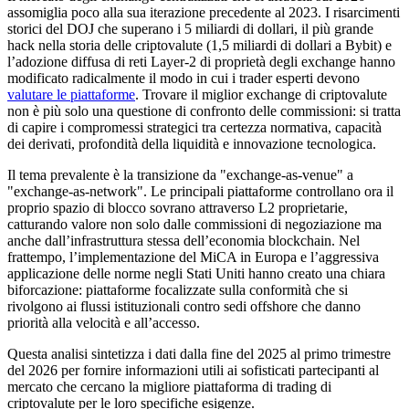
assomiglia poco alla sua iterazione precedente al 2023. I risarcimenti
storici del DOJ che superano i 5 miliardi di dollari, il più grande
hack nella storia delle criptovalute (1,5 miliardi di dollari a Bybit) e
l’adozione diffusa di reti Layer-2 di proprietà degli exchange hanno
modificato radicalmente il modo in cui i trader esperti devono
valutare le piattaforme
. Trovare il miglior exchange di criptovalute
non è più solo una questione di confronto delle commissioni: si tratta
di capire i compromessi strategici tra certezza normativa, capacità
dei derivati, profondità della liquidità e innovazione tecnologica.
Il tema prevalente è la transizione da "exchange-as-venue" a
"exchange-as-network". Le principali piattaforme controllano ora il
proprio spazio di blocco sovrano attraverso L2 proprietarie,
catturando valore non solo dalle commissioni di negoziazione ma
anche dall’infrastruttura stessa dell’economia blockchain. Nel
frattempo, l’implementazione del MiCA in Europa e l’aggressiva
applicazione delle norme negli Stati Uniti hanno creato una chiara
biforcazione: piattaforme focalizzate sulla conformità che si
rivolgono ai flussi istituzionali contro sedi offshore che danno
priorità alla velocità e all’accesso.
Questa analisi sintetizza i dati dalla fine del 2025 al primo trimestre
del 2026 per fornire informazioni utili ai sofisticati partecipanti al
mercato che cercano la migliore piattaforma di trading di
criptovalute per le loro specifiche esigenze.