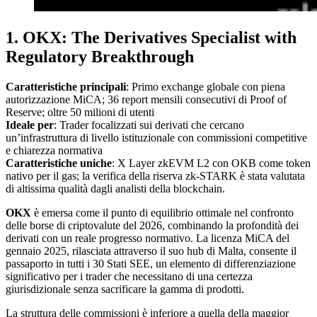
1. OKX: The Derivatives Specialist with
Regulatory Breakthrough
Caratteristiche principali
: Primo exchange globale con piena
autorizzazione MiCA; 36 report mensili consecutivi di Proof of
Reserve; oltre 50 milioni di utenti
Ideale per
: Trader focalizzati sui derivati che cercano
un’infrastruttura di livello istituzionale con commissioni competitive
e chiarezza normativa
Caratteristiche uniche
: X Layer zkEVM L2 con OKB come token
nativo per il gas; la verifica della riserva zk-STARK è stata valutata
di altissima qualità dagli analisti della blockchain.
OKX
è emersa come il punto di equilibrio ottimale nel confronto
delle borse di criptovalute del 2026, combinando la profondità dei
derivati con un reale progresso normativo. La licenza MiCA del
gennaio 2025, rilasciata attraverso il suo hub di Malta, consente il
passaporto in tutti i 30 Stati SEE, un elemento di differenziazione
significativo per i trader che necessitano di una certezza
giurisdizionale senza sacrificare la gamma di prodotti.
La struttura delle commissioni è inferiore a quella della maggior