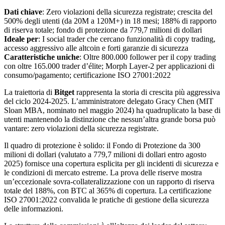
Dati chiave
: Zero violazioni della sicurezza registrate; crescita del
500% degli utenti (da 20M a 120M+) in 18 mesi; 188% di rapporto
di riserva totale; fondo di protezione da 779,7 milioni di dollari
Ideale per
: I social trader che cercano funzionalità di copy trading,
accesso aggressivo alle altcoin e forti garanzie di sicurezza
Caratteristiche uniche
: Oltre 800.000 follower per il copy trading
con oltre 165.000 trader d’élite; Morph Layer-2 per applicazioni di
consumo/pagamento; certificazione ISO 27001:2022
La traiettoria di
Bitget
rappresenta la storia di crescita più aggressiva
del ciclo 2024-2025. L’amministratore delegato Gracy Chen (MIT
Sloan MBA, nominato nel maggio 2024) ha quadruplicato la base di
utenti mantenendo la distinzione che nessun’altra grande borsa può
vantare: zero violazioni della sicurezza registrate.
Il quadro di protezione è solido: il Fondo di Protezione da 300
milioni di dollari (valutato a 779,7 milioni di dollari entro agosto
2025) fornisce una copertura esplicita per gli incidenti di sicurezza e
le condizioni di mercato estreme. La prova delle riserve mostra
un’eccezionale sovra-collateralizzazione con un rapporto di riserva
totale del 188%, con BTC al 365% di copertura. La certificazione
ISO 27001:2022 convalida le pratiche di gestione della sicurezza
delle informazioni.