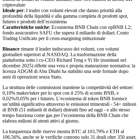
criptovalute
Ideale per
: I trader con volumi elevati che danno priorità alla
profondità della liquidità e alla gamma completa di prodotti spot,
futures e prodotti dell’ecosistema
Caratteristiche uniche
: Ecosistema BNB Chain con opBNB L2;
fondo assicurativo SAFU che supera il miliardo di dollari; Conto
Trading Unificato per il cross-margining istituzionale
Binance
rimane il leader indiscusso dei volumi, con volumi
giornalieri superiori al NASDAQ. La trasformazione della
piattaforma sotto i co-CEO Richard Teng e Yi He (nominati nel
dicembre 2025) riflette una vera e propria maturazione normativa: la
licenza ADGM di Abu Dhabi ha stabilito una sede formale dopo
anni di operazioni senza Stato.
La struttura delle commissioni mantiene la competitività del settore:
0,10% maker/taker per lo spot con il 25% di sconto BNB, e
0,02%/0,05% per i futures. L’ecosistema di token BNB fornisce
un’utilità significativa attraverso le emissioni trimestrali - 54+ milioni
di BNB (51 miliardi di dollari) distrutti fino ad oggi - e allo stesso
tempo funziona come gas per l’ecosistema della BNB Chain che
elabora milioni di utenti attivi al giorno.
La trasparenza delle riserve mostra BTC al 103,79% e ETH al
106,56%, anche se le verifiche coprono solo 31 degli oltre 350 asset.