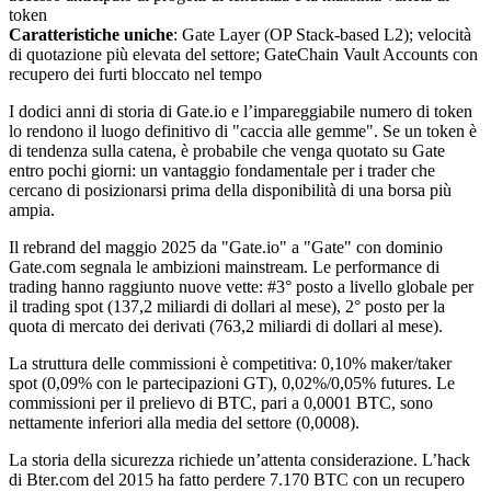
token
Caratteristiche uniche
: Gate Layer (OP Stack-based L2); velocità
di quotazione più elevata del settore; GateChain Vault Accounts con
recupero dei furti bloccato nel tempo
I dodici anni di storia di Gate.io e l’impareggiabile numero di token
lo rendono il luogo definitivo di "caccia alle gemme". Se un token è
di tendenza sulla catena, è probabile che venga quotato su Gate
entro pochi giorni: un vantaggio fondamentale per i trader che
cercano di posizionarsi prima della disponibilità di una borsa più
ampia.
Il rebrand del maggio 2025 da "Gate.io" a "Gate" con dominio
Gate.com segnala le ambizioni mainstream. Le performance di
trading hanno raggiunto nuove vette: #3° posto a livello globale per
il trading spot (137,2 miliardi di dollari al mese), 2° posto per la
quota di mercato dei derivati (763,2 miliardi di dollari al mese).
La struttura delle commissioni è competitiva: 0,10% maker/taker
spot (0,09% con le partecipazioni GT), 0,02%/0,05% futures. Le
commissioni per il prelievo di BTC, pari a 0,0001 BTC, sono
nettamente inferiori alla media del settore (0,0008).
La storia della sicurezza richiede un’attenta considerazione. L’hack
di Bter.com del 2015 ha fatto perdere 7.170 BTC con un recupero