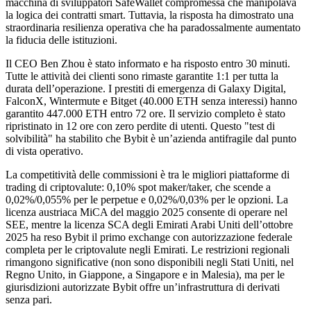
macchina di sviluppatori SafeWallet compromessa che manipolava
la logica dei contratti smart. Tuttavia, la risposta ha dimostrato una
straordinaria resilienza operativa che ha paradossalmente aumentato
la fiducia delle istituzioni.
Il CEO Ben Zhou è stato informato e ha risposto entro 30 minuti.
Tutte le attività dei clienti sono rimaste garantite 1:1 per tutta la
durata dell’operazione. I prestiti di emergenza di Galaxy Digital,
FalconX, Wintermute e Bitget (40.000 ETH senza interessi) hanno
garantito 447.000 ETH entro 72 ore. Il servizio completo è stato
ripristinato in 12 ore con zero perdite di utenti. Questo "test di
solvibilità" ha stabilito che Bybit è un’azienda antifragile dal punto
di vista operativo.
La competitività delle commissioni è tra le migliori piattaforme di
trading di criptovalute: 0,10% spot maker/taker, che scende a
0,02%/0,055% per le perpetue e 0,02%/0,03% per le opzioni. La
licenza austriaca MiCA del maggio 2025 consente di operare nel
SEE, mentre la licenza SCA degli Emirati Arabi Uniti dell’ottobre
2025 ha reso Bybit il primo exchange con autorizzazione federale
completa per le criptovalute negli Emirati. Le restrizioni regionali
rimangono significative (non sono disponibili negli Stati Uniti, nel
Regno Unito, in Giappone, a Singapore e in Malesia), ma per le
giurisdizioni autorizzate Bybit offre un’infrastruttura di derivati
senza pari.