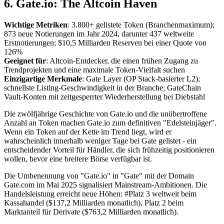
6. Gate.io: The Altcoin Haven
Wichtige Metriken
: 3.800+ gelistete Token (Branchenmaximum);
873 neue Notierungen im Jahr 2024, darunter 437 weltweite
Erstnotierungen; $10,5 Milliarden Reserven bei einer Quote von
126%
Geeignet für
: Altcoin-Entdecker, die einen frühen Zugang zu
Trendprojekten und eine maximale Token-Vielfalt suchen
Einzigartige Merkmale
: Gate Layer (OP Stack-basierter L2);
schnellste Listing-Geschwindigkeit in der Branche; GateChain
Vault-Konten mit zeitgesperrter Wiederherstellung bei Diebstahl
Die zwölfjährige Geschichte von Gate.io und die unübertroffene
Anzahl an Token machen Gate.io zum definitiven "Edelsteinjäger".
Wenn ein Token auf der Kette im Trend liegt, wird er
wahrscheinlich innerhalb weniger Tage bei Gate gelistet - ein
entscheidender Vorteil für Händler, die sich frühzeitig positionieren
wollen, bevor eine breitere Börse verfügbar ist.
Die Umbenennung von "Gate.io" in "Gate" mit der Domain
Gate.com im Mai 2025 signalisiert Mainstream-Ambitionen. Die
Handelsleistung erreicht neue Höhen: #Platz 3 weltweit beim
Kassahandel ($137,2 Milliarden monatlich), Platz 2 beim
Marktanteil für Derivate ($763,2 Milliarden monatlich).