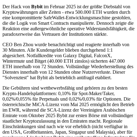
Der Hack von
Bybit
im Februar 2025 ist der größte Diebstahl von
Kryptowährungen aller Zeiten - etwa 500.000 ETH wurden durch
eine kompromittierte SafeWallet-Entwicklungsmaschine gestohlen,
die die Logik von Smart Contracts manipulierte. Dennoch zeigte die
Reaktion eine außergewöhnliche operative Widerstandsfähigkeit, die
paradoxerweise das Vertrauen der Institutionen stärkte.
CEO Ben Zhou wurde benachrichtigt und reagierte innerhalb von
30 Minuten. Alle Kundengelder blieben durchgehend 1:1
abgesichert. Notfallkredite von Galaxy Digital, FalconX,
Wintermute und Bitget (40.000 ETH zinslos) sicherten 447.000
ETH innerhalb von 72 Stunden. Vollständige Wiederherstellung des
Dienstes innerhalb von 12 Stunden ohne Nutzerverluste. Dieser
"Solvenztest" hat Bybit als betrieblich antifragil etabliert.
Die Gebühren sind wettbewerbsfähig und gehören zu den besten
Krypto-Handelsplattformen: 0,10% für Spot-Maker/Taker,
0,02%/0,055% für Perpetuals und 0,02%/0,03% für Optionen. Die
österreichische MiCA-Lizenz vom Mai 2025 ermöglicht den Betrieb
im EWR, während die SCA-Lizenz der Vereinigten Arabischen
Emirate vom Oktober 2025 Bybit zur ersten Börse mit vollständiger
staatlicher Kryptozulassung in den Emiraten macht. Regionale
Einschränkungen sind nach wie vor erheblich (nicht verfügbar in
den USA, Großbritannien, Japan, Singapur und Malaysia), aber für