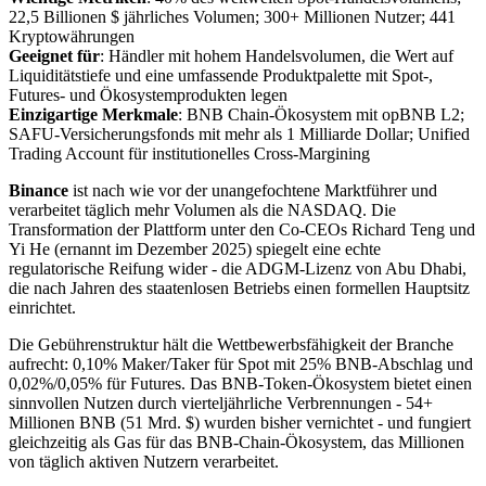
22,5 Billionen $ jährliches Volumen; 300+ Millionen Nutzer; 441
Kryptowährungen
Geeignet für
: Händler mit hohem Handelsvolumen, die Wert auf
Liquiditätstiefe und eine umfassende Produktpalette mit Spot-,
Futures- und Ökosystemprodukten legen
Einzigartige Merkmale
: BNB Chain-Ökosystem mit opBNB L2;
SAFU-Versicherungsfonds mit mehr als 1 Milliarde Dollar; Unified
Trading Account für institutionelles Cross-Margining
Binance
ist nach wie vor der unangefochtene Marktführer und
verarbeitet täglich mehr Volumen als die NASDAQ. Die
Transformation der Plattform unter den Co-CEOs Richard Teng und
Yi He (ernannt im Dezember 2025) spiegelt eine echte
regulatorische Reifung wider - die ADGM-Lizenz von Abu Dhabi,
die nach Jahren des staatenlosen Betriebs einen formellen Hauptsitz
einrichtet.
Die Gebührenstruktur hält die Wettbewerbsfähigkeit der Branche
aufrecht: 0,10% Maker/Taker für Spot mit 25% BNB-Abschlag und
0,02%/0,05% für Futures. Das BNB-Token-Ökosystem bietet einen
sinnvollen Nutzen durch vierteljährliche Verbrennungen - 54+
Millionen BNB (51 Mrd. $) wurden bisher vernichtet - und fungiert
gleichzeitig als Gas für das BNB-Chain-Ökosystem, das Millionen
von täglich aktiven Nutzern verarbeitet.