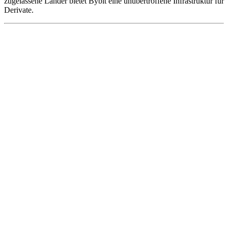
zugelassene Länder bietet Bybit eine unübertroffene Infrastruktur für
Derivate.