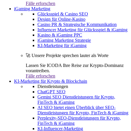
Fälle erforschen
iGaming Marketing
Glücksspiel & Casino SEO
Design für Online-Kasino
Casino PR & Strategische Kommunikation
Influencer Marketing für Glücksspiel & iGaming
Kasino & iGaming PPC
iGaming Marketing Strategie
KI-Marketing für iGaming
🚀 Unsere Projekte sprechen lauter als Worte
Lassen Sie ICODA Ihre Reise zur Krypto-Dominanz
vorantreiben.
Fälle erforschen
KI-Marketing für Krypto & Blockchain
Dienstleistungen
ChatGPT SEO
Gemini SEO Dienstleistungen für Krypto,
FinTech & iGaming
AI SEO bietet einen Überblick über SEO-
Dienstleistungen für Krypto, FinTech & iGaming
Perplexity-SEO-Dienstleistungen für Krypto,
FinTech & iGaming
KI-Influencer-Marketing