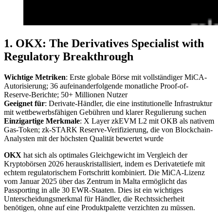
1. OKX: The Derivatives Specialist with
Regulatory Breakthrough
Wichtige Metriken
: Erste globale Börse mit vollständiger MiCA-
Autorisierung; 36 aufeinanderfolgende monatliche Proof-of-
Reserve-Berichte; 50+ Millionen Nutzer
Geeignet für
: Derivate-Händler, die eine institutionelle Infrastruktur
mit wettbewerbsfähigen Gebühren und klarer Regulierung suchen
Einzigartige Merkmale
: X Layer zkEVM L2 mit OKB als nativem
Gas-Token; zk-STARK Reserve-Verifizierung, die von Blockchain-
Analysten mit der höchsten Qualität bewertet wurde
OKX
hat sich als optimales Gleichgewicht im Vergleich der
Kryptobörsen 2026 herauskristallisiert, indem es Derivatetiefe mit
echtem regulatorischem Fortschritt kombiniert. Die MiCA-Lizenz
vom Januar 2025 über das Zentrum in Malta ermöglicht das
Passporting in alle 30 EWR-Staaten. Dies ist ein wichtiges
Unterscheidungsmerkmal für Händler, die Rechtssicherheit
benötigen, ohne auf eine Produktpalette verzichten zu müssen.