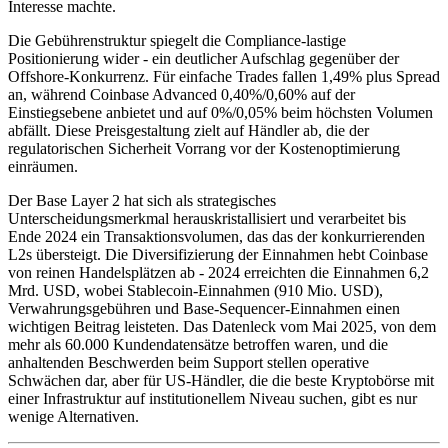
Interesse machte.
Die Gebührenstruktur spiegelt die Compliance-lastige
Positionierung wider - ein deutlicher Aufschlag gegenüber der
Offshore-Konkurrenz. Für einfache Trades fallen 1,49% plus Spread
an, während Coinbase Advanced 0,40%/0,60% auf der
Einstiegsebene anbietet und auf 0%/0,05% beim höchsten Volumen
abfällt. Diese Preisgestaltung zielt auf Händler ab, die der
regulatorischen Sicherheit Vorrang vor der Kostenoptimierung
einräumen.
Der Base Layer 2 hat sich als strategisches
Unterscheidungsmerkmal herauskristallisiert und verarbeitet bis
Ende 2024 ein Transaktionsvolumen, das das der konkurrierenden
L2s übersteigt. Die Diversifizierung der Einnahmen hebt Coinbase
von reinen Handelsplätzen ab - 2024 erreichten die Einnahmen 6,2
Mrd. USD, wobei Stablecoin-Einnahmen (910 Mio. USD),
Verwahrungsgebühren und Base-Sequencer-Einnahmen einen
wichtigen Beitrag leisteten. Das Datenleck vom Mai 2025, von dem
mehr als 60.000 Kundendatensätze betroffen waren, und die
anhaltenden Beschwerden beim Support stellen operative
Schwächen dar, aber für US-Händler, die die beste Kryptobörse mit
einer Infrastruktur auf institutionellem Niveau suchen, gibt es nur
wenige Alternativen.