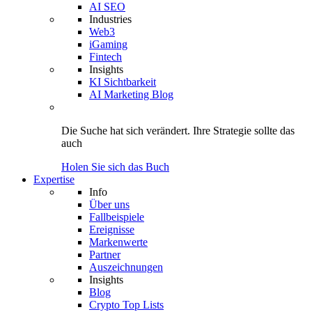
AI SEO
Industries
Web3
iGaming
Fintech
Insights
KI Sichtbarkeit
AI Marketing Blog
Die Suche hat sich verändert.
Ihre Strategie
sollte das
auch
Holen Sie sich das Buch
Expertise
Info
Über uns
Fallbeispiele
Ereignisse
Markenwerte
Partner
Auszeichnungen
Insights
Blog
Crypto Top Lists