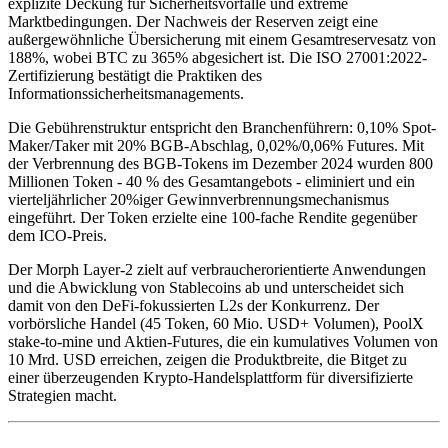
explizite Deckung für Sicherheitsvorfälle und extreme
Marktbedingungen. Der Nachweis der Reserven zeigt eine
außergewöhnliche Übersicherung mit einem Gesamtreservesatz von
188%, wobei BTC zu 365% abgesichert ist. Die ISO 27001:2022-
Zertifizierung bestätigt die Praktiken des
Informationssicherheitsmanagements.
Die Gebührenstruktur entspricht den Branchenführern: 0,10% Spot-
Maker/Taker mit 20% BGB-Abschlag, 0,02%/0,06% Futures. Mit
der Verbrennung des BGB-Tokens im Dezember 2024 wurden 800
Millionen Token - 40 % des Gesamtangebots - eliminiert und ein
vierteljährlicher 20%iger Gewinnverbrennungsmechanismus
eingeführt. Der Token erzielte eine 100-fache Rendite gegenüber
dem ICO-Preis.
Der Morph Layer-2 zielt auf verbraucherorientierte Anwendungen
und die Abwicklung von Stablecoins ab und unterscheidet sich
damit von den DeFi-fokussierten L2s der Konkurrenz. Der
vorbörsliche Handel (45 Token, 60 Mio. USD+ Volumen), PoolX
stake-to-mine und Aktien-Futures, die ein kumulatives Volumen von
10 Mrd. USD erreichen, zeigen die Produktbreite, die Bitget zu
einer überzeugenden Krypto-Handelsplattform für diversifizierte
Strategien macht.