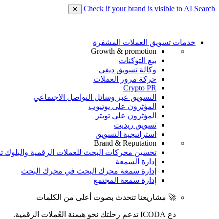
Check if your brand is visible to AI Search
✕
خدمات تسويق العملات المشفرة
Growth & promotion
بيع التوكنات
وكالة تسويق ديفي
حركة مرور العملات
Crypto PR
التسويق عبر وسائل التواصل الاجتماعي
المؤثرون على يوتيوب
المؤثرون على تويتر
تسويق ريديت
استراتيجية التسويق
Brand & Reputation
تحسين محركات البحث للعملات الرقمية والبلوك ت
إدارة السمعة
إدارة سمعة محرك البحث في محرك البحث
إدارة سمعة المجتمع
🚀 مشاريعنا تتحدث بصوت أعلى من الكلمات
دع ICODA تدعم رحلتك نحو هيمنة العُملات الرقمية.