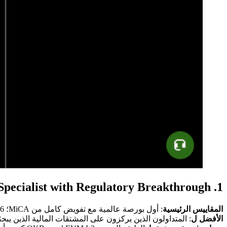
1. OKX: The Derivatives Specialist with Regulatory Breakthrough
المقاييس الرئيسية
: أول بورصة عالمية مع تفويض كامل من MiCA؛ 36 تقريرًا شهريًا متتاليًا لإثبات الاحتياطي؛ أكثر من 50 مليون مستخدم
الأفضل ل
: المتداولون الذين يركزون على المشتقات المالية الذين