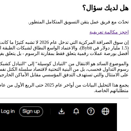
هل لديك سؤال؟
تحدّث مع فريق عمل يتقن التسويق المتكامل المتطور.
احجز مكالمة تعريفية
(1.5 مليار دولار في Bybit)، والاعتماد الواسع النطاق لشبكات الطبقة الثانية المملوكة للبورصة إلى إعادة تشكيل الطريقة التي يجب على المتداولين ذوي الخبرة
أفضل بورصة عملات رقمية يتعلق فقط بمقارنة الرسوم - بل يتعلق بفهم 
على الامتثال والتي تستهدف التدفق المؤسسي مقابل الأماكن الخارجي
متطلباتهم الخاصة.