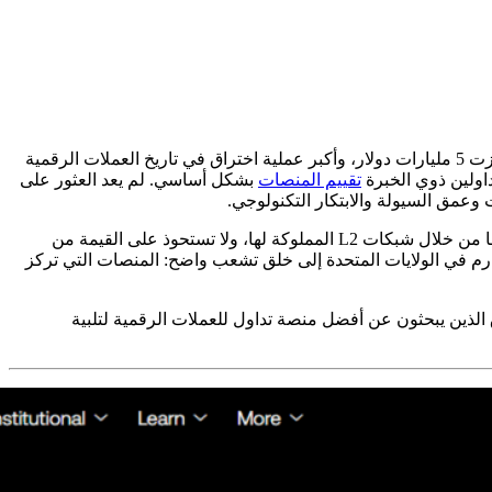
إن سوق الصرافة المركزية التي تدخل عام 2026 لا تشبه كثيرًا ما كانت عليه قبل عام 2023. لقد أدت تسويات وزارة العدل التاريخية التي تجاوزت 5 مليارات دولار، وأكبر عملية اختراق في تاريخ العملات الرقمية
تقييم المنصات
بشكل أساسي. لم يعد العثور على
وعمق السيولة والابتكار التكنولوجي.
والموضوع السائد هو الانتقال من "التبادل كوسيلة" إلى "التبادل كشبكة". تتحكم المنصات الرئيسية الآن في مساحة الكتل السيادية الخاصة بها من خلال شبكات L2 المملوكة لها، ولا تستحوذ على القيمة من
سلسلة الكتل نفسها. وفي الوقت نفسه، أدى تطبيق قانون MiCA في أوروبا والإنفاذ الصارم في الولايات المتحدة إلى خلق تشعب واضح: المنصات التي تركز
تنفيذ للمشاركين المتمرسين في السوق الذين يبحثون عن أفضل منصة تداول للعملات الرقمية لتلبية