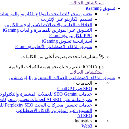
استكشاف الحالات
تسويق iGaming
تحسين محركات البحث لمواقع الكازينو والمراهنات
تصميم الكازينو عبر الإنترنت
العلاقات العامة والاتصالات الاستراتيجية للكازينو
التسويق عبر المؤثرين للمقامرة وألعاب iGaming
PPC للكازينو وiGaming
استراتيجية تسويق iGaming
تسويق الذكاء الاصطناعي لألعاب iGaming
🚀 مشاريعنا تتحدث بصوت أعلى من الكلمات
دع ICODA تدعم رحلتك نحو هيمنة العُملات الرقمية.
استكشاف الحالات
تسويق الذكاء الاصطناعي للعملات المشفرة والبلوك تشين
الخدمات
SEO في ChatGPT
خدمات SEO Gemini للعملات المشفرة والتكنولوجيا المالية والألعاب الإلكترونية
نظرة عامة على AI SEO لخدمات تحسين محركات البحث (SEO) للعملات المشفرة والتكنولوجيا المالية والألعاب الإلكترونية
خدمات تحسين محركات البحث Perplexity SEO للعملات المشفرة والتكنولوجيا المالية والألعاب الإلكترونية
التسويق عبر المؤثرين بالذكاء الاصطناعي
AI SEO
Industries
Web3