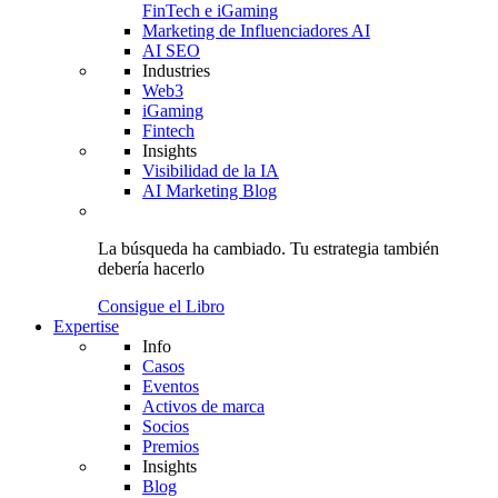
FinTech e iGaming
Marketing de Influenciadores AI
AI SEO
Industries
Web3
iGaming
Fintech
Insights
Visibilidad de la IA
AI Marketing Blog
La búsqueda ha cambiado.
Tu estrategia
también
debería hacerlo
Consigue el Libro
Expertise
Info
Casos
Eventos
Activos de marca
Socios
Premios
Insights
Blog