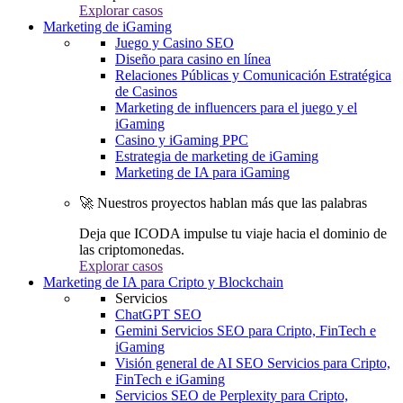
Explorar casos
Marketing de iGaming
Juego y Casino SEO
Diseño para casino en línea
Relaciones Públicas y Comunicación Estratégica
de Casinos
Marketing de influencers para el juego y el
iGaming
Casino y iGaming PPC
Estrategia de marketing de iGaming
Marketing de IA para iGaming
🚀 Nuestros proyectos hablan más que las palabras
Deja que ICODA impulse tu viaje hacia el dominio de
las criptomonedas.
Explorar casos
Marketing de IA para Cripto y Blockchain
Servicios
ChatGPT SEO
Gemini Servicios SEO para Cripto, FinTech e
iGaming
Visión general de AI SEO Servicios para Cripto,
FinTech e iGaming
Servicios SEO de Perplexity para Cripto,