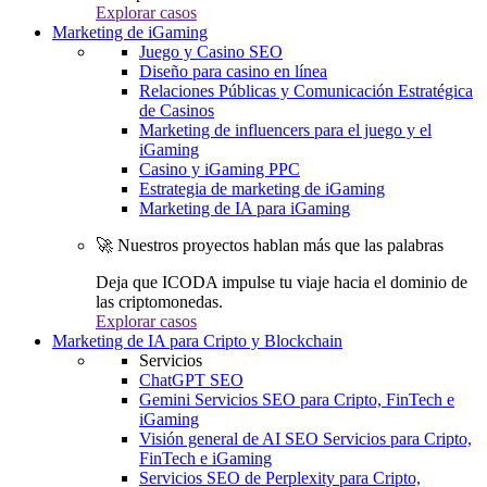
Explorar casos
Marketing de iGaming
Juego y Casino SEO
Diseño para casino en línea
Relaciones Públicas y Comunicación Estratégica
de Casinos
Marketing de influencers para el juego y el
iGaming
Casino y iGaming PPC
Estrategia de marketing de iGaming
Marketing de IA para iGaming
🚀 Nuestros proyectos hablan más que las palabras
Deja que ICODA impulse tu viaje hacia el dominio de
las criptomonedas.
Explorar casos
Marketing de IA para Cripto y Blockchain
Servicios
ChatGPT SEO
Gemini Servicios SEO para Cripto, FinTech e
iGaming
Visión general de AI SEO Servicios para Cripto,
FinTech e iGaming
Servicios SEO de Perplexity para Cripto,