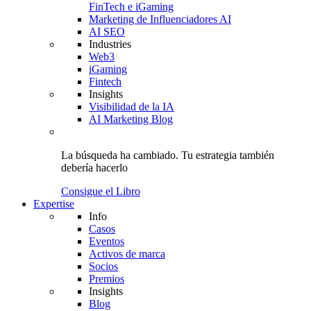
FinTech e iGaming
Marketing de Influenciadores AI
AI SEO
Industries
Web3
iGaming
Fintech
Insights
Visibilidad de la IA
AI Marketing Blog
La búsqueda ha cambiado.
Tu estrategia
también
debería hacerlo
Consigue el Libro
Expertise
Info
Casos
Eventos
Activos de marca
Socios
Premios
Insights
Blog