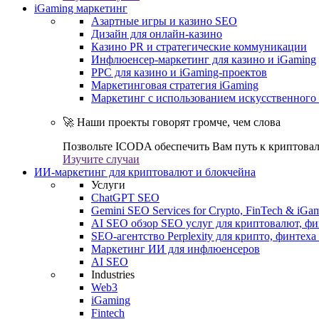
iGaming маркетинг
Азартные игры и казино SEO
Дизайн для онлайн-казино
Казино PR и стратегические коммуникации
Инфлюенсер-маркетинг для казино и iGaming
PPC для казино и iGaming-проектов
Маркетинговая стратегия iGaming
Маркетинг с использованием искусственного 
🚀 Наши проекты говорят громче, чем слова
Позвольте ICODA обеспечить Вам путь к криптовал
Изучите случаи
ИИ-маркетинг для криптовалют и блокчейна
Услуги
ChatGPT SEO
Gemini SEO Services for Crypto, FinTech & iGa
AI SEO обзор SEO услуг для криптовалют, фи
SEO-агентство Perplexity для крипто, финтеха
Маркетинг ИИ для инфлюенсеров
AI SEO
Industries
Web3
iGaming
Fintech