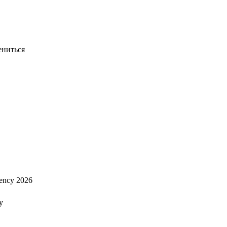
ениться
ency 2026
y