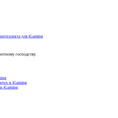
интеллекта для iGaming
ютному господству.
ming
нтех и iGaming
 и iGaming