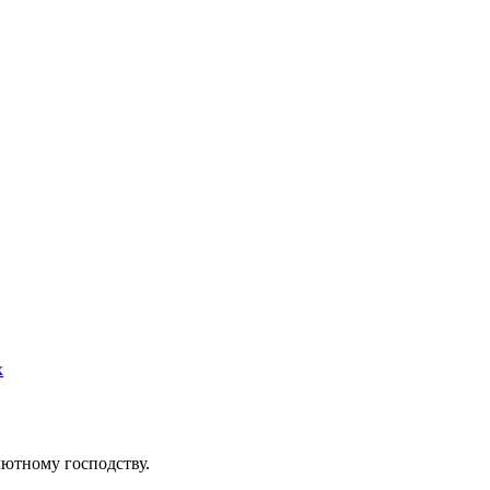
х
ютному господству.