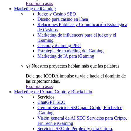
Explorar casos
Marketing de iGaming
Juego y Casino SEO
Diseño para casino en línea
Relaciones Públicas y Comunicación Estratégica
de Casinos
Marketing de influencers para el juego y el
iGaming
Casino y iGaming PPC
Estrategia de marketing de iGaming
Marketing de IA para iGaming
🚀 Nuestros proyectos hablan más que las palabras
Deja que ICODA impulse tu viaje hacia el dominio de
las criptomonedas.
Explorar casos
Marketing de IA para Cripto y Blockchain
Servicios
ChatGPT SEO
Gemini Servicios SEO para Cripto, FinTech e
iGaming
Visión general de AI SEO Servicios para Cripto,
FinTech e iGaming
Servicios SEO de Perplexity para Cripto,