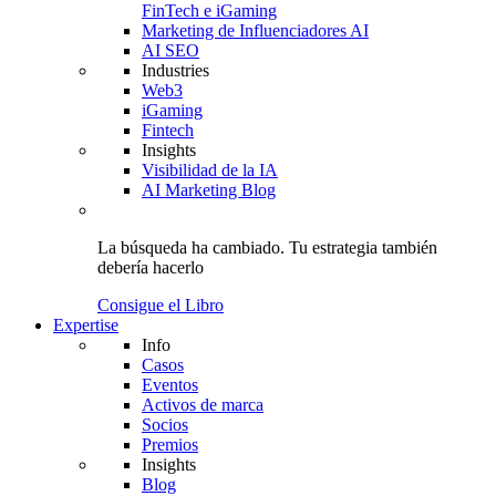
FinTech e iGaming
Marketing de Influenciadores AI
AI SEO
Industries
Web3
iGaming
Fintech
Insights
Visibilidad de la IA
AI Marketing Blog
La búsqueda ha cambiado.
Tu estrategia
también
debería hacerlo
Consigue el Libro
Expertise
Info
Casos
Eventos
Activos de marca
Socios
Premios
Insights
Blog