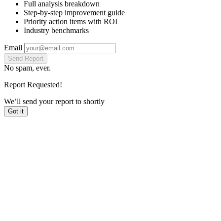
Full analysis breakdown
Step-by-step improvement guide
Priority action items with ROI
Industry benchmarks
Email
Send Report
No spam, ever.
Report Requested!
We’ll send your report to
shortly
Got it