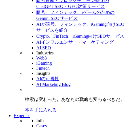
暗号資産・ブロックチェーン特化の
ChatGPT SEO・GEO対策サービス
暗号、フィンテック、iゲームのための
Gemini SEOサービス
AIが暗号、フィンテック、iGaming向けSEO
サービスを紹介
Crypto、FinTech、iGaming向けSEOサービス
AIインフルエンサー・マーケティング
AI SEO
Industries
Web3
iGaming
Fintech
Insights
AIの可視性
AI Marketing Blog
検索は変わった。
あなたの戦略も
変わるべきだ。
本を手に入れる
Expertise
Info
Cases