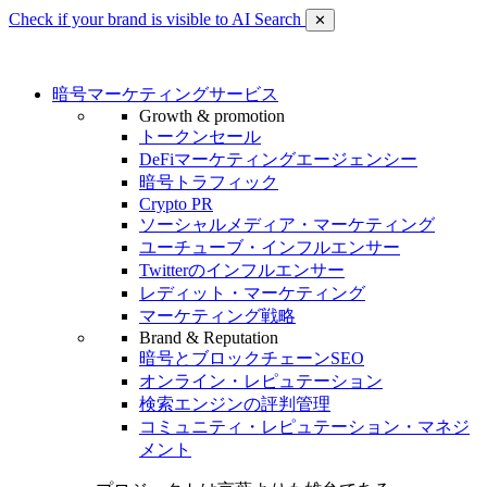
Check if your brand is visible to AI Search
✕
暗号マーケティングサービス
Growth & promotion
トークンセール
DeFiマーケティングエージェンシー
暗号トラフィック
Crypto PR
ソーシャルメディア・マーケティング
ユーチューブ・インフルエンサー
Twitterのインフルエンサー
レディット・マーケティング
マーケティング戦略
Brand & Reputation
暗号とブロックチェーンSEO
オンライン・レピュテーション
検索エンジンの評判管理
コミュニティ・レピュテーション・マネジ
メント