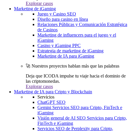
Explorar casos
Marketing de iGaming
Juego y Casino SEO
Diseño para casino en línea
Relaciones Públicas y Comunicación Estratégica
de Casinos
Marketing de influencers para el juego y el
iGaming
Casino y iGaming PPC
Estrategia de marketing de iGaming
Marketing de IA para iGaming
🚀 Nuestros proyectos hablan más que las palabras
Deja que ICODA impulse tu viaje hacia el dominio de
las criptomonedas.
Explorar casos
Marketing de IA para Cripto y Blockchain
Servicios
ChatGPT SEO
Gemini Servicios SEO para Cripto, FinTech e
iGaming
Visión general de AI SEO Servicios para Cripto,
FinTech e iGaming
Servicios SEO de Perplexity para Cripto,