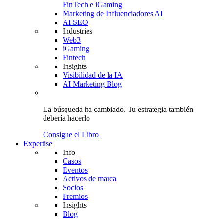
FinTech e iGaming
Marketing de Influenciadores AI
AI SEO
Industries
Web3
iGaming
Fintech
Insights
Visibilidad de la IA
AI Marketing Blog
La búsqueda ha cambiado.
Tu estrategia
también
debería hacerlo
Consigue el Libro
Expertise
Info
Casos
Eventos
Activos de marca
Socios
Premios
Insights
Blog