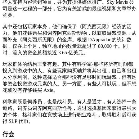
些人支持内容营销项目，并为其提供媒体推广。Sky Mavis 公
司是这一过程的一部分，它为有关游戏的最佳视频和文章举办
竞赛。
其中还包括玩家本身，他们确保了《阿克西无限》经济的活
力。他们花钱购买和饲养阿克西斯动物，以获取游戏资源，从
而补充《阿克西斯无限》的金库。根据 DAppradar 的统计数
据，仅在上个月，独立地址的数量就超过了 80,000 个。同
时，流入的资金总额接近 3.65 亿美元。
玩家群体的结构非常有趣。其中有科学家-那些将所有时间都
投入到游戏中的人。有些玩家购买轴并将其出租，自己和出租
人分享利润。这种选择适合那些没有足够时间玩游戏，但有足
够资金投资游戏元素的人。另一方面，有些人可以玩，但不想
花或没有存够钱买 Axie。
科学家既是饲养员，也是战斗员。有人是通才，有人选择一条
道路。饲养员饲养阿克西斯怪兽，通过选择基因来获得最强大
的个体。格斗家们在竞技场上进行职业格斗，取得胜利后可获
得 SLP 代币。
行会