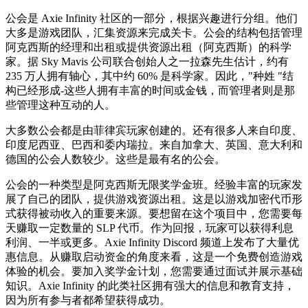
公会是 Axie Infinity 社区的一部分，根据兴趣进行分组。他们
大多是游戏团队，汇集资源来完成关卡。公会的结构包括管理
阿克西斯的经理和出租或提供资源出租（阿克西斯）的科学
家。据 Sky Mavis 公司联合创始人之一拉森先生估计，约有
235 万人拥有轴心，其中约 60% 是科学家。因此，"种姓 "结
构已经形成-这些人拥有丰富的时间或金钱，而管理者则是那
些管理这种互动的人。
大多数公会都是由菲律宾玩家创建的。还有很多人来自印度、
印度尼西亚、巴西和委内瑞拉。来自加拿大、英国、意大利和
德国的公会人数较少。这些是最有名的公会。
公会的一种类型是阿克西斯无限奖学金班。经验丰富的玩家发
展了自己的团队，提供游戏资源出租。这是以游戏加密代币形
式获得被动收入的重要来源。要想留在这个项目中，您需要每
天赚取一定数量的 SLP 代币。作为回报，玩家可以获得利息
利润、一半或更多。Axie Infinity Discord 频道上发布了大量优
惠信息。从赚取启动资金的角度来看，这是一个免费创造游戏
体验的机会。要加入奖学金计划，您需要通过面试并展示基础
知识。Axie Infinity 的此类社区拥有强大的信息和教育支持，
因为所有参与者都希望获得成功。