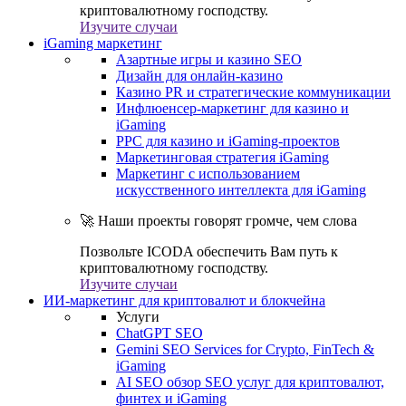
криптовалютному господству.
Изучите случаи
iGaming маркетинг
Азартные игры и казино SEO
Дизайн для онлайн-казино
Казино PR и стратегические коммуникации
Инфлюенсер-маркетинг для казино и
iGaming
PPC для казино и iGaming-проектов
Маркетинговая стратегия iGaming
Маркетинг с использованием
искусственного интеллекта для iGaming
🚀 Наши проекты говорят громче, чем слова
Позвольте ICODA обеспечить Вам путь к
криптовалютному господству.
Изучите случаи
ИИ-маркетинг для криптовалют и блокчейна
Услуги
ChatGPT SEO
Gemini SEO Services for Crypto, FinTech &
iGaming
AI SEO обзор SEO услуг для криптовалют,
финтех и iGaming