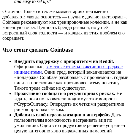
and easy to set up."
Отлично. Только в тех же комментариях неизменно
добавляют: «когда освоитесь — изучите другие платформы».
Coinbase рекомендуют как тренировочные колёсики, а не как
конечную точку. Ценность бренда реальна, но у неё
встроенный срок годности — и каждая из этих проблем его
сокращает.
Что стоит сделать Coinbase
Внедрить поддержку с приоритетом на Reddit.
Официальные,
заметные ответы в активных тредах с
инцидентами
. Один тред, который заканчивается на
«поддержка Coinbase разобралась с проблемой», годами
висит в поисковике как противовес всему негативу.
Такого треда сейчас не существует.
Проактивно сообщать о регуляторных рисках.
Не
ждать, пока пользователи поднимут этот вопрос в
r/CryptoCurrency. Опередить их чёткими раскрытиями
рисков простым языком.
Добавить слой персонализации в интерфейс.
Дать
пользователям возможность настраивать вид по
умолчанию. Одно это продуктовое решение устраняет
целую категорию явно выраженных намерений