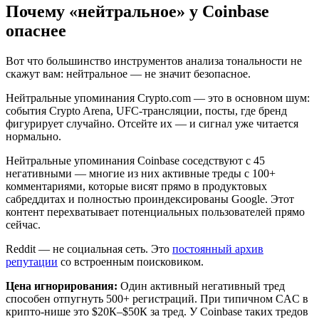
Почему «нейтральное» у Coinbase
опаснее
Вот что большинство инструментов анализа тональности не
скажут вам: нейтральное — не значит безопасное.
Нейтральные упоминания Crypto.com — это в основном шум:
события Crypto Arena, UFC-трансляции, посты, где бренд
фигурирует случайно. Отсейте их — и сигнал уже читается
нормально.
Нейтральные упоминания Coinbase соседствуют с 45
негативными — многие из них активные треды с 100+
комментариями, которые висят прямо в продуктовых
сабреддитах и полностью проиндексированы Google. Этот
контент перехватывает потенциальных пользователей прямо
сейчас.
Reddit — не социальная сеть. Это
постоянный архив
репутации
со встроенным поисковиком.
Цена игнорирования:
Один активный негативный тред
способен отпугнуть 500+ регистраций. При типичном CAC в
крипто-нише это $20К–$50К за тред. У Coinbase таких тредов