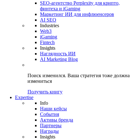
SEO-агентство Perplexity для крипто,
финтеха и iGaming
Маркетинг ИИ для инфлюенсеров
AI SEO
Industries
Web3
iGaming
Fintech
Insights
Наглядность ИИ
AI Marketing Blog
Поиск изменился.
Ваша стратегия
тоже должна
измениться
Получить книгу
Expertise
Info
Наши кейсы
События
Активы бренда
Партнеры
Награды
Insights