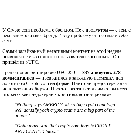
У Crypto.com проблема с брендом. Не с продуктом — с тем, с
чем рядом оказался бренд. И эту проблему они создали себе
сами.
Самый залайканный негативный контент на этой неделе
появился не из-за плохого пользовательского опыта. Он
пришёл из r/UFC.
Тред о новой экипировке UFC 250 —
837 апвоутов, 278
комментариев
— превратился в затяжную насмешку над
логотипом Crypto.com на форме. Никто не предостерегал от
использования биржи. Просто логотип стал символом всего,
что вызывает недоверие к криптовалютной рекламе.
"Nothing says AMERICA like a big crypto.com logo….
well actually yeah crypto scams are a big part of the
admin."
"Gotta make sure that crypto.com logo is FRONT
AND CENTER lmao."