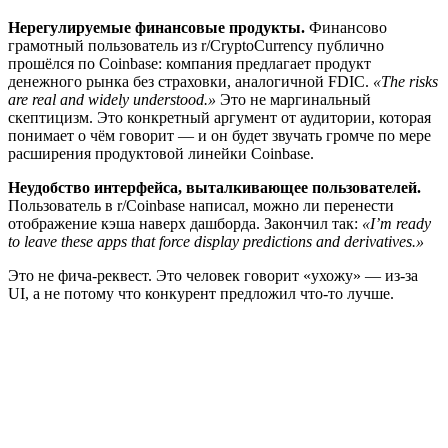
Нерегулируемые финансовые продукты.
Финансово
грамотный пользователь из r/CryptoCurrency публично
прошёлся по Coinbase: компания предлагает продукт
денежного рынка без страховки, аналогичной FDIC.
«The risks
are real and widely understood.»
Это не маргинальный
скептицизм. Это конкретный аргумент от аудитории, которая
понимает о чём говорит — и он будет звучать громче по мере
расширения продуктовой линейки Coinbase.
Неудобство интерфейса, выталкивающее пользователей.
Пользователь в r/Coinbase написал, можно ли перенести
отображение кэша наверх дашборда. Закончил так:
«I’m ready
to leave these apps that force display predictions and derivatives.»
Это не фича-реквест. Это человек говорит «ухожу» — из-за
UI, а не потому что конкурент предложил что-то лучше.