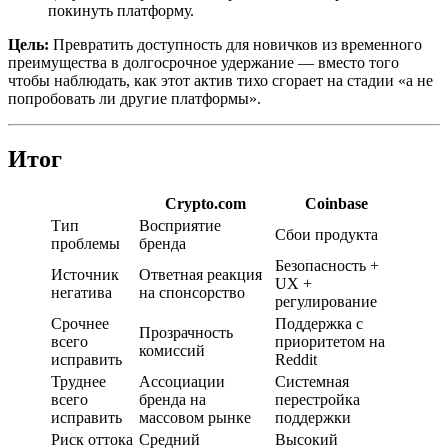
покинуть платформу.
Цель:
Превратить доступность для новичков из временного
преимущества в долгосрочное удержание — вместо того
чтобы наблюдать, как этот актив тихо сгорает на стадии «а не
попробовать ли другие платформы».
Итог
Crypto.com
Coinbase
Тип
Восприятие
Сбои продукта
проблемы
бренда
Безопасность +
Источник
Ответная реакция
UX +
негатива
на спонсорство
регулирование
Срочнее
Поддержка с
Прозрачность
всего
приоритетом на
комиссий
исправить
Reddit
Труднее
Ассоциации
Системная
всего
бренда на
перестройка
исправить
массовом рынке
поддержки
Риск оттока
Средний
Высокий