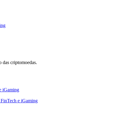
ing
 das criptomoedas.
 e iGaming
, FinTech e iGaming