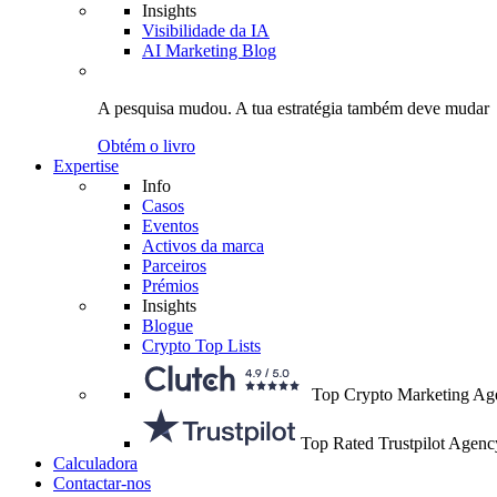
Insights
Visibilidade da IA
AI Marketing Blog
A pesquisa mudou.
A tua estratégia
também deve mudar
Obtém o livro
Expertise
Info
Casos
Eventos
Activos da marca
Parceiros
Prémios
Insights
Blogue
Crypto Top Lists
Top Crypto Marketing Ag
Top Rated Trustpilot Agenc
Calculadora
Contactar-nos