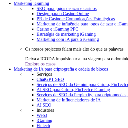
Marketing iGaming
SEO para jogos de azar e casinos
Design para o Casino Online
PR de Casino e Comunicações Estratégicas
Marketing de influência para jogos de azar e iGam
Casino e iGaming PPC
Estratégia de marketing iGaming
Marketing com IA para o iGaming
Os nossos projectos falam mais alto do que as palavras
Deixa a ICODA impulsionar a tua viagem para o domínio
Explora os casos
Marketing de IA para criptografia e cadeia de blocos
Serviços
ChatGPT SEO
Serviços de SEO da Gemini para Cripto, FinTech
AI SEO para Cripto, FinTech e iGaming
Serviços de SEO da Perplexity para criptomoedas
Marketing de Influenciadores de IA
AI SEO
Industries
Web3
iGaming
Fintech