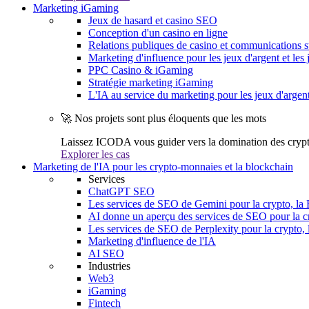
Marketing iGaming
Jeux de hasard et casino SEO
Conception d'un casino en ligne
Relations publiques de casino et communications s
Marketing d'influence pour les jeux d'argent et les 
PPC Casino & iGaming
Stratégie marketing iGaming
L'IA au service du marketing pour les jeux d'argen
🚀 Nos projets sont plus éloquents que les mots
Laissez ICODA vous guider vers la domination des cryp
Explorer les cas
Marketing de l'IA pour les crypto-monnaies et la blockchain
Services
ChatGPT SEO
Les services de SEO de Gemini pour la crypto, la 
AI donne un aperçu des services de SEO pour la cr
Les services de SEO de Perplexity pour la crypto, 
Marketing d'influence de l'IA
AI SEO
Industries
Web3
iGaming
Fintech