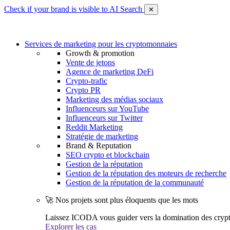
Check if your brand is visible to AI Search
✕
Services de marketing pour les cryptomonnaies
Growth & promotion
Vente de jetons
Agence de marketing DeFi
Crypto-trafic
Crypto PR
Marketing des médias sociaux
Influenceurs sur YouTube
Influenceurs sur Twitter
Reddit Marketing
Stratégie de marketing
Brand & Reputation
SEO crypto et blockchain
Gestion de la réputation
Gestion de la réputation des moteurs de recherche
Gestion de la réputation de la communauté
🚀 Nos projets sont plus éloquents que les mots
Laissez ICODA vous guider vers la domination des cryp
Explorer les cas