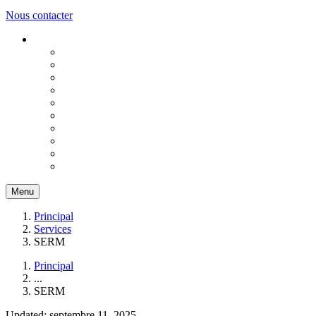
Nous contacter
Menu
Principal
Services
SERM
Principal
...
SERM
Updated: septembre 11, 2025