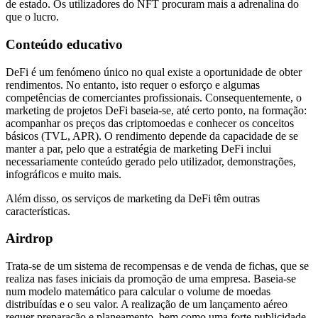
de estado. Os utilizadores do NFT procuram mais a adrenalina do
que o lucro.
Conteúdo educativo
DeFi é um fenómeno único no qual existe a oportunidade de obter
rendimentos. No entanto, isto requer o esforço e algumas
competências de comerciantes profissionais. Consequentemente, o
marketing de projetos DeFi baseia-se, até certo ponto, na formação:
acompanhar os preços das criptomoedas e conhecer os conceitos
básicos (TVL, APR). O rendimento depende da capacidade de se
manter a par, pelo que a estratégia de marketing DeFi inclui
necessariamente conteúdo gerado pelo utilizador, demonstrações,
infográficos e muito mais.
Além disso, os serviços de marketing da DeFi têm outras
características.
Airdrop
Trata-se de um sistema de recompensas e de venda de fichas, que se
realiza nas fases iniciais da promoção de uma empresa. Baseia-se
num modelo matemático para calcular o volume de moedas
distribuídas e o seu valor. A realização de um lançamento aéreo
requer preparação e planeamento, bem como uma forte publicidade.