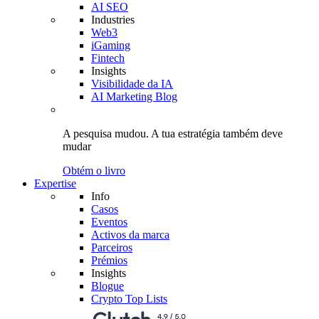
AI SEO
Industries
Web3
iGaming
Fintech
Insights
Visibilidade da IA
AI Marketing Blog
A pesquisa mudou.
A tua estratégia
também deve
mudar
Obtém o livro
Expertise
Info
Casos
Eventos
Activos da marca
Parceiros
Prémios
Insights
Blogue
Crypto Top Lists