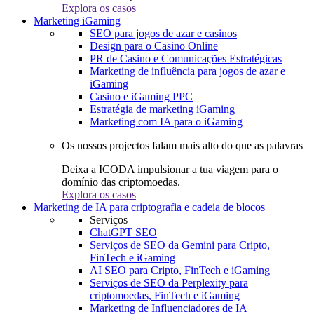
Explora os casos
Marketing iGaming
SEO para jogos de azar e casinos
Design para o Casino Online
PR de Casino e Comunicações Estratégicas
Marketing de influência para jogos de azar e
iGaming
Casino e iGaming PPC
Estratégia de marketing iGaming
Marketing com IA para o iGaming
Os nossos projectos falam mais alto do que as palavras
Deixa a ICODA impulsionar a tua viagem para o
domínio das criptomoedas.
Explora os casos
Marketing de IA para criptografia e cadeia de blocos
Serviços
ChatGPT SEO
Serviços de SEO da Gemini para Cripto,
FinTech e iGaming
AI SEO para Cripto, FinTech e iGaming
Serviços de SEO da Perplexity para
criptomoedas, FinTech e iGaming
Marketing de Influenciadores de IA