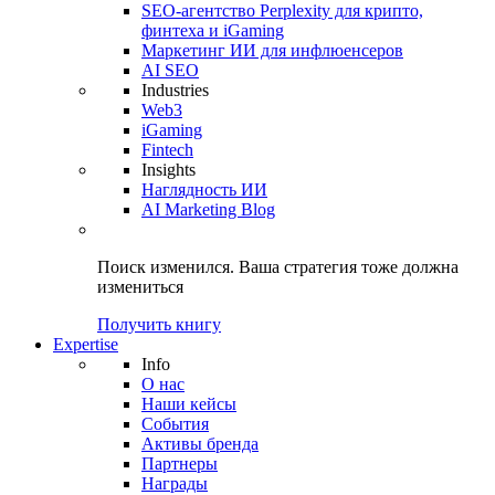
SEO-агентство Perplexity для крипто,
финтеха и iGaming
Маркетинг ИИ для инфлюенсеров
AI SEO
Industries
Web3
iGaming
Fintech
Insights
Наглядность ИИ
AI Marketing Blog
Поиск изменился.
Ваша стратегия
тоже должна
измениться
Получить книгу
Expertise
Info
О нас
Наши кейсы
События
Активы бренда
Партнеры
Награды