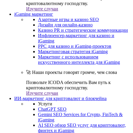
криптовалютному господству.
Изучите случаи
iGaming маркетинг
Азартные игры и казино SEO
Дизайн для онлайн-казино
Казино PR и стратегические коммуникации
Инфлюенсер-маркетинг для казино и
iGaming
PPC для казино и iGaming-проектов
Маркетинговая стратегия iGaming
Маркетинг с использованием
искусственного интеллекта для iGaming
🚀 Наши проекты говорят громче, чем слова
Позвольте ICODA обеспечить Вам путь к
криптовалютному господству.
Изучите случаи
ИИ-маркетинг для криптовалют и блокчейна
Услуги
ChatGPT SEO
Gemini SEO Services for Crypto, FinTech &
iGaming
AI SEO обзор SEO услуг для криптовалют,
финтех и iGaming