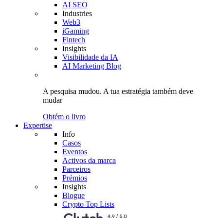
AI SEO
Industries
Web3
iGaming
Fintech
Insights
Visibilidade da IA
AI Marketing Blog
A pesquisa mudou.
A tua estratégia
também deve
mudar
Obtém o livro
Expertise
Info
Casos
Eventos
Activos da marca
Parceiros
Prémios
Insights
Blogue
Crypto Top Lists