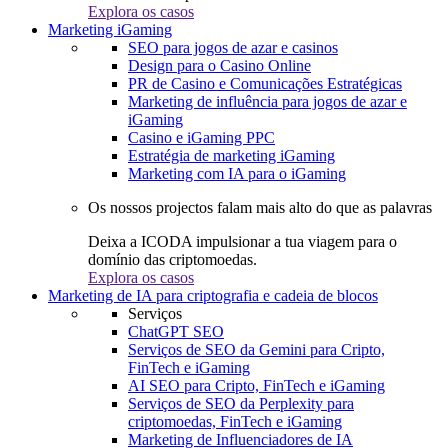
Explora os casos
Marketing iGaming
SEO para jogos de azar e casinos
Design para o Casino Online
PR de Casino e Comunicações Estratégicas
Marketing de influência para jogos de azar e
iGaming
Casino e iGaming PPC
Estratégia de marketing iGaming
Marketing com IA para o iGaming
Os nossos projectos falam mais alto do que as palavras
Deixa a ICODA impulsionar a tua viagem para o
domínio das criptomoedas.
Explora os casos
Marketing de IA para criptografia e cadeia de blocos
Serviços
ChatGPT SEO
Serviços de SEO da Gemini para Cripto,
FinTech e iGaming
AI SEO para Cripto, FinTech e iGaming
Serviços de SEO da Perplexity para
criptomoedas, FinTech e iGaming
Marketing de Influenciadores de IA