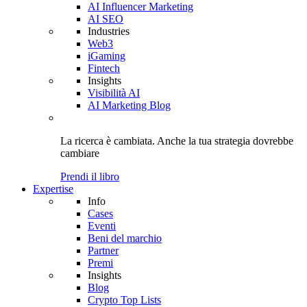
AI Influencer Marketing
AI SEO
Industries
Web3
iGaming
Fintech
Insights
Visibilità AI
AI Marketing Blog
La ricerca è cambiata. Anche
la tua strategia
dovrebbe
cambiare
Prendi il libro
Expertise
Info
Cases
Eventi
Beni del marchio
Partner
Premi
Insights
Blog
Crypto Top Lists