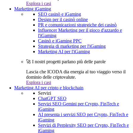
Esplora i casi
Marketing iGaming
SEO casinò e iGaming
Design per il casinò online
PR e comunicazioni strategiche dei casinò
Influencer Marketing per il gioco d'azzardo e
l'iGaming
Casinò e iGaming PPC
Strategia di marketing per l'iGaming
Marketing AI per l'iGaming
🚀 I nostri progetti parlano più delle parole
Lascia che ICODA dia energia al tuo viaggio verso il
dominio delle criptovalute.
Esplora i casi
Marketing AI per cripto e blockchain
Servizi
ChatGPT SEO
Servizi SEO Gemini per Crypto, FinTech e
iGaming
AI presenta i servizi SEO per Crypto, FinTech e
iGaming
Servizi di Perplexity SEO per Crypto, FinTech e
iGaming