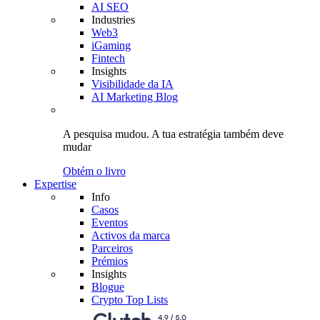
AI SEO
Industries
Web3
iGaming
Fintech
Insights
Visibilidade da IA
AI Marketing Blog
A pesquisa mudou.
A tua estratégia
também deve
mudar
Obtém o livro
Expertise
Info
Casos
Eventos
Activos da marca
Parceiros
Prémios
Insights
Blogue
Crypto Top Lists