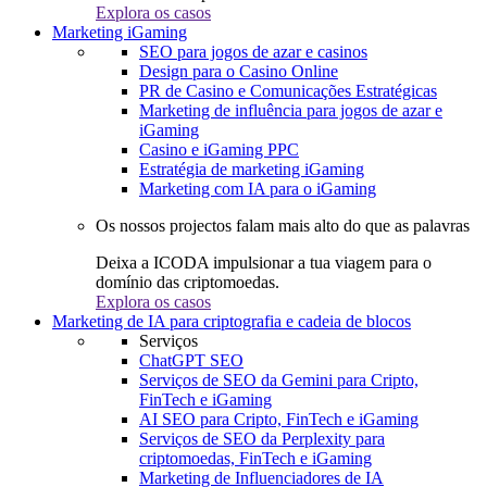
Explora os casos
Marketing iGaming
SEO para jogos de azar e casinos
Design para o Casino Online
PR de Casino e Comunicações Estratégicas
Marketing de influência para jogos de azar e
iGaming
Casino e iGaming PPC
Estratégia de marketing iGaming
Marketing com IA para o iGaming
Os nossos projectos falam mais alto do que as palavras
Deixa a ICODA impulsionar a tua viagem para o
domínio das criptomoedas.
Explora os casos
Marketing de IA para criptografia e cadeia de blocos
Serviços
ChatGPT SEO
Serviços de SEO da Gemini para Cripto,
FinTech e iGaming
AI SEO para Cripto, FinTech e iGaming
Serviços de SEO da Perplexity para
criptomoedas, FinTech e iGaming
Marketing de Influenciadores de IA