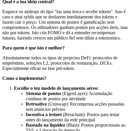
Qual é a tua ideia central?
Esquece os airdrops do tipo "faz uma troca e recebe tokens". Isso é
caro e atrai sybils que se desfazem imediatamente dos tokens e
fazem cair o preço. Um sistema de pontos é gamificação sem
compromissos. Os utilizadores ganham pontos por acções úteis, mas
não por tokens. Isto cria FOMO e dá a entender recompensas
futuras, fazendo crescer um público fiel sem diluir a tokenomics.
Para quem é que isto é melhor?
Absolutamente todos os tipos de projectos DeFi: protocolos de
empréstimo, soluções L2, protocolos de restauração, DEXs.
Especialmente eficaz na fase pré-token.
Como o implementas?
Escolhe o teu modelo de lançamento aéreo
:
Sistema de pontos
(EigenLayer): Acumulação
contínua de pontos por atividade
Retroativo
(Uniswap): Recompensa acções passadas
sem anúncios prévios
Incentiva a testnet
(Berachain): Pontos para testar
antes do lançamento da rede principal
Baseado na liquidez
(Blast): Pontos proporcionais ao
TVL e à duração da detenção