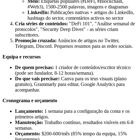
Meio:
Etiquetas populares (#DeFi, #Blockchain,
#Web3), 1500-2500 palavras, imagens e diagramas
LinkedIn:
Publicações nativas + artigos do LinkedIn,
hashtags do sector, comentários activos no sector
Cria séries de conteúdos:
"DeFi 101″, "Análise semanal de
protocolos", "Security Deep Dives" - as séries criam
subscritores.
Promoção cruzada:
Anúncios de artigos no Twitter,
Telegram, Discord. Pequenos resumos para as redes sociais.
Equipa e recursos
De quem precisas:
1 criador de conteúdos/escritor técnico
(pode ser fundador, 8-12 horas/semana).
Do que vais precisar:
Canva para os teus visuais (plano
gratuito), Grammarly para editar, Google Analytics para
acompanhar.
Cronograma e orçamento
Lançamento:
1 semana para a configuração da conta e os
primeiros artigos.
Manutenção:
Trabalho contínuo, resultados visíveis em 6-8
semanas.
Orçamento:
$200-600/mês (85% tempo da equipa, 15%
ferramentas).