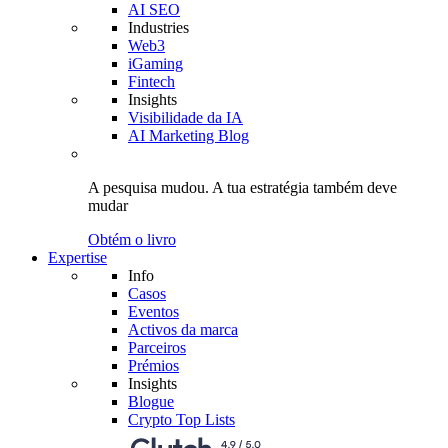
AI SEO
Industries
Web3
iGaming
Fintech
Insights
Visibilidade da IA
AI Marketing Blog
A pesquisa mudou.
A tua estratégia
também deve
mudar
Obtém o livro
Expertise
Info
Casos
Eventos
Activos da marca
Parceiros
Prémios
Insights
Blogue
Crypto Top Lists