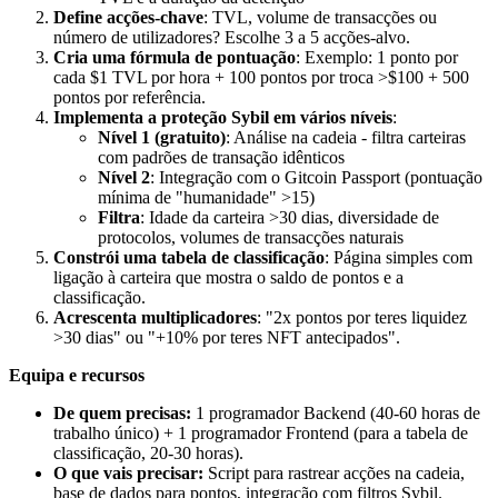
Define acções-chave
: TVL, volume de transacções ou
número de utilizadores? Escolhe 3 a 5 acções-alvo.
Cria uma fórmula de pontuação
: Exemplo: 1 ponto por
cada $1 TVL por hora + 100 pontos por troca >$100 + 500
pontos por referência.
Implementa a proteção Sybil em vários níveis
:
Nível 1 (gratuito)
: Análise na cadeia - filtra carteiras
com padrões de transação idênticos
Nível 2
: Integração com o Gitcoin Passport (pontuação
mínima de "humanidade" >15)
Filtra
: Idade da carteira >30 dias, diversidade de
protocolos, volumes de transacções naturais
Constrói uma tabela de classificação
: Página simples com
ligação à carteira que mostra o saldo de pontos e a
classificação.
Acrescenta multiplicadores
: "2x pontos por teres liquidez
>30 dias" ou "+10% por teres NFT antecipados".
Equipa e recursos
De quem precisas:
1 programador Backend (40-60 horas de
trabalho único) + 1 programador Frontend (para a tabela de
classificação, 20-30 horas).
O que vais precisar:
Script para rastrear acções na cadeia,
base de dados para pontos, integração com filtros Sybil.