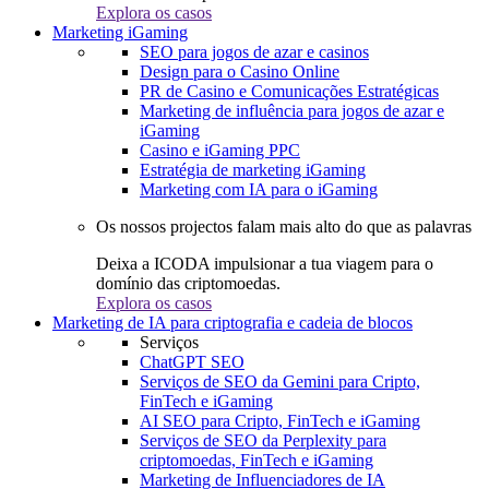
Explora os casos
Marketing iGaming
SEO para jogos de azar e casinos
Design para o Casino Online
PR de Casino e Comunicações Estratégicas
Marketing de influência para jogos de azar e
iGaming
Casino e iGaming PPC
Estratégia de marketing iGaming
Marketing com IA para o iGaming
Os nossos projectos falam mais alto do que as palavras
Deixa a ICODA impulsionar a tua viagem para o
domínio das criptomoedas.
Explora os casos
Marketing de IA para criptografia e cadeia de blocos
Serviços
ChatGPT SEO
Serviços de SEO da Gemini para Cripto,
FinTech e iGaming
AI SEO para Cripto, FinTech e iGaming
Serviços de SEO da Perplexity para
criptomoedas, FinTech e iGaming
Marketing de Influenciadores de IA