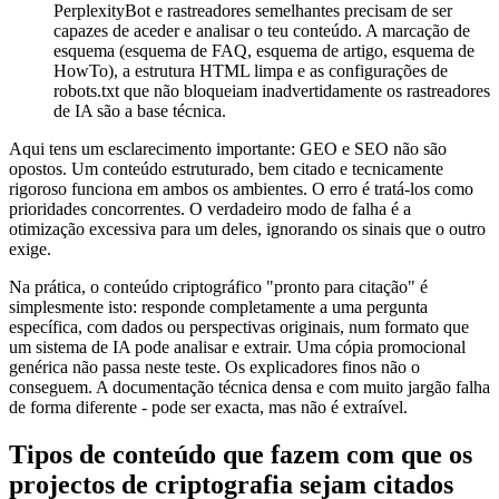
PerplexityBot e rastreadores semelhantes precisam de ser
capazes de aceder e analisar o teu conteúdo. A marcação de
esquema (esquema de FAQ, esquema de artigo, esquema de
HowTo), a estrutura HTML limpa e as configurações de
robots.txt que não bloqueiam inadvertidamente os rastreadores
de IA são a base técnica.
Aqui tens um esclarecimento importante: GEO e SEO não são
opostos. Um conteúdo estruturado, bem citado e tecnicamente
rigoroso funciona em ambos os ambientes. O erro é tratá-los como
prioridades concorrentes. O verdadeiro modo de falha é a
otimização excessiva para um deles, ignorando os sinais que o outro
exige.
Na prática, o conteúdo criptográfico "pronto para citação" é
simplesmente isto: responde completamente a uma pergunta
específica, com dados ou perspectivas originais, num formato que
um sistema de IA pode analisar e extrair. Uma cópia promocional
genérica não passa neste teste. Os explicadores finos não o
conseguem. A documentação técnica densa e com muito jargão falha
de forma diferente - pode ser exacta, mas não é extraível.
Tipos de conteúdo que fazem com que os
projectos de criptografia sejam citados