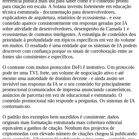
referência pública mais útil para saber como é o conteúdo pronto
para citação em escala. A Solana investiu fortemente em educação
técnica estruturada - documentação para desenvolvedores,
explicadores de arquitetura, relatórios de ecossistema - e esse
conteúdo aparece consistentemente em respostas geradas por IA
sobre atividade de desenvolvedores, desempenho da Camada 1 e
ecossistemas de contratos inteligentes. A estratégia de conteúdos deu
prioridade à profundidade em tópicos específicos em vez do volume
em muitos. O resultado é uma entidade que os sistemas de IA podem
descrever com confiança porque os sinais de corroboração entre as
fontes são consistentes e específicos.
O contraste com muitos protocolos DeFi é instrutivo. Um protocolo
pode ter uma TVL forte, um volume de negociação ativo e até
mesmo uma autoridade de domínio decente - e ainda assim ser
invisível nas respostas da IA se o seu conteúdo for principalmente
promocional (comunicados de imprensa anunciando caraterísticas,
anúncios de parceria) em vez de educacional e estruturado. O
conteúdo promocional não responde a perguntas. Os sistemas de IA
contornam-no.
O padrão dos exemplos bem sucedidos é consistente: dados
originais mais formatação estruturada mais cobertura editorial
equivalem a ganhos de citação. Nenhum dos projectos de
criptomoedas com elevado número de citações chegou lá publicando