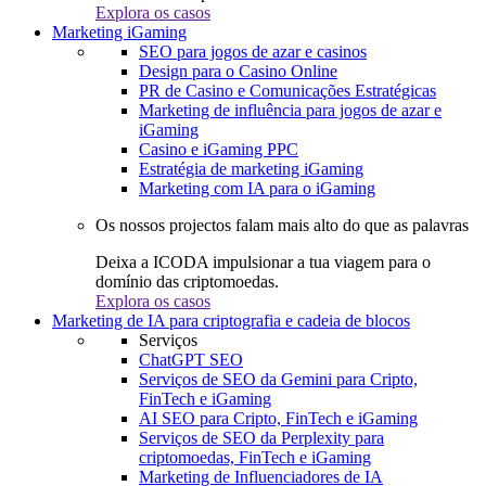
Explora os casos
Marketing iGaming
SEO para jogos de azar e casinos
Design para o Casino Online
PR de Casino e Comunicações Estratégicas
Marketing de influência para jogos de azar e
iGaming
Casino e iGaming PPC
Estratégia de marketing iGaming
Marketing com IA para o iGaming
Os nossos projectos falam mais alto do que as palavras
Deixa a ICODA impulsionar a tua viagem para o
domínio das criptomoedas.
Explora os casos
Marketing de IA para criptografia e cadeia de blocos
Serviços
ChatGPT SEO
Serviços de SEO da Gemini para Cripto,
FinTech e iGaming
AI SEO para Cripto, FinTech e iGaming
Serviços de SEO da Perplexity para
criptomoedas, FinTech e iGaming
Marketing de Influenciadores de IA