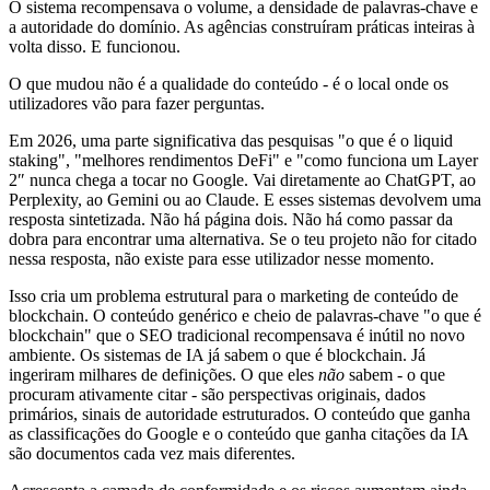
O sistema recompensava o volume, a densidade de palavras-chave e
a autoridade do domínio. As agências construíram práticas inteiras à
volta disso. E funcionou.
O que mudou não é a qualidade do conteúdo - é o local onde os
utilizadores vão para fazer perguntas.
Em 2026, uma parte significativa das pesquisas "o que é o liquid
staking", "melhores rendimentos DeFi" e "como funciona um Layer
2″ nunca chega a tocar no Google. Vai diretamente ao ChatGPT, ao
Perplexity, ao Gemini ou ao Claude. E esses sistemas devolvem uma
resposta sintetizada. Não há página dois. Não há como passar da
dobra para encontrar uma alternativa. Se o teu projeto não for citado
nessa resposta, não existe para esse utilizador nesse momento.
Isso cria um problema estrutural para o marketing de conteúdo de
blockchain. O conteúdo genérico e cheio de palavras-chave "o que é
blockchain" que o SEO tradicional recompensava é inútil no novo
ambiente. Os sistemas de IA já sabem o que é blockchain. Já
ingeriram milhares de definições. O que eles
não
sabem - o que
procuram ativamente citar - são perspectivas originais, dados
primários, sinais de autoridade estruturados. O conteúdo que ganha
as classificações do Google e o conteúdo que ganha citações da IA
são documentos cada vez mais diferentes.