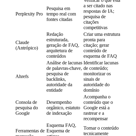
Verificar o que está
a ser citado nas
Pesquisa em
respostas de IA;
Perplexity Pro
tempo real com
pesquisa de
fontes citadas
citações
competitivas
Redação
Criar uma estrutura
estruturada,
pronta para
Claude
geração de FAQ,
citação; gerar
(Antrópico)
arquitetura de
conteúdo de
conteúdos
esquema de FAQ
Análise de lacunas
Identificar lacunas
de palavras-chave,
de conteúdo;
pesquisa de
monitorizar os
Ahrefs
backlinks,
sinais de
autoridade da
autoridade do
entidade
domínio
Acompanha o
Consola de
Desempenho
conteúdo que o
pesquisa do
orgânico, estatuto
Google está a
Google
de indexação
rastrear e a
recompensar
Esquema FAQ,
Tornar o conteúdo
Ferramentas de
Esquema de
tecnicamente