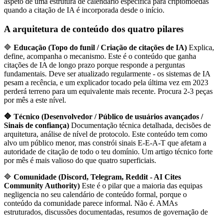
aspeto de uma estrutura de calendário específica para criptomoedas
quando a citação de IA é incorporada desde o início.
A arquitetura de conteúdo dos quatro pilares
🔷
Educação (Topo do funil / Criação de citações de IA)
Explica,
define, acompanha o mecanismo. Este é o conteúdo que ganha
citações de IA de longo prazo porque responde a perguntas
fundamentais. Deve ser atualizado regularmente - os sistemas de IA
pesam a recência, e um explicador tocado pela última vez em 2023
perderá terreno para um equivalente mais recente. Procura 2-3 peças
por mês a este nível.
🔷
Técnico (Desenvolvedor / Público de usuários avançados /
Sinais de confiança)
Documentação técnica detalhada, decisões de
arquitetura, análise de nível de protocolo. Este conteúdo tem como
alvo um público menor, mas constrói sinais E-E-A-T que afetam a
autoridade de citação de todo o teu domínio. Um artigo técnico forte
por mês é mais valioso do que quatro superficiais.
🔷
Comunidade (Discord, Telegram, Reddit - AI Cites
Community Authority)
Este é o pilar que a maioria das equipas
negligencia no seu calendário de conteúdo formal, porque o
conteúdo da comunidade parece informal. Não é. AMAs
estruturados, discussões documentadas, resumos de governação de