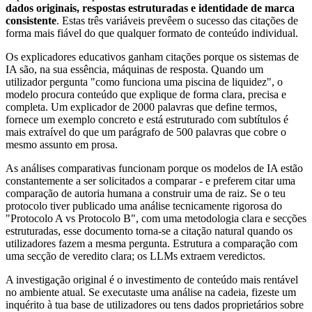
dados originais, respostas estruturadas e identidade de marca
consistente
. Estas três variáveis prevêem o sucesso das citações de
forma mais fiável do que qualquer formato de conteúdo individual.
Os explicadores educativos ganham citações porque os sistemas de
IA são, na sua essência, máquinas de resposta. Quando um
utilizador pergunta "como funciona uma piscina de liquidez", o
modelo procura conteúdo que explique de forma clara, precisa e
completa. Um explicador de 2000 palavras que define termos,
fornece um exemplo concreto e está estruturado com subtítulos é
mais extraível do que um parágrafo de 500 palavras que cobre o
mesmo assunto em prosa.
As análises comparativas funcionam porque os modelos de IA estão
constantemente a ser solicitados a comparar - e preferem citar uma
comparação de autoria humana a construir uma de raiz. Se o teu
protocolo tiver publicado uma análise tecnicamente rigorosa do
"Protocolo A vs Protocolo B", com uma metodologia clara e secções
estruturadas, esse documento torna-se a citação natural quando os
utilizadores fazem a mesma pergunta. Estrutura a comparação com
uma secção de veredito clara; os LLMs extraem veredictos.
A investigação original é o investimento de conteúdo mais rentável
no ambiente atual. Se executaste uma análise na cadeia, fizeste um
inquérito à tua base de utilizadores ou tens dados proprietários sobre