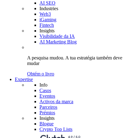
AI SEO
Industries
Web3
iGaming
Fintech
Insights
Visibilidade da IA
AI Marketing Blog
A pesquisa mudou.
A tua estratégia
também deve
mudar
Obtém o livro
Expertise
Info
Casos
Eventos
Activos da marca
Parceiros
Prémios
Insights
Blogue
Crypto Top Lists