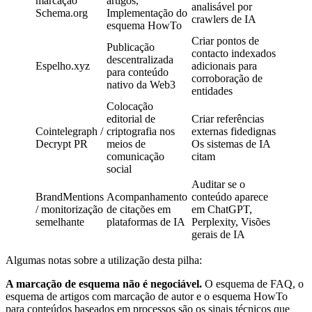
marcação
artigos,
analisável por
Schema.org
Implementação do
crawlers de IA
esquema HowTo
Criar pontos de
Publicação
contacto indexados
descentralizada
Espelho.xyz
adicionais para
para conteúdo
corroboração de
nativo da Web3
entidades
Colocação
editorial de
Criar referências
Cointelegraph /
criptografia nos
externas fidedignas
Decrypt PR
meios de
Os sistemas de IA
comunicação
citam
social
Auditar se o
BrandMentions
Acompanhamento
conteúdo aparece
/ monitorização
de citações em
em ChatGPT,
semelhante
plataformas de IA
Perplexity, Visões
gerais de IA
Algumas notas sobre a utilização desta pilha:
A marcação de esquema não é negociável.
O esquema de FAQ, o
esquema de artigos com marcação de autor e o esquema HowTo
para conteúdos baseados em processos são os sinais técnicos que