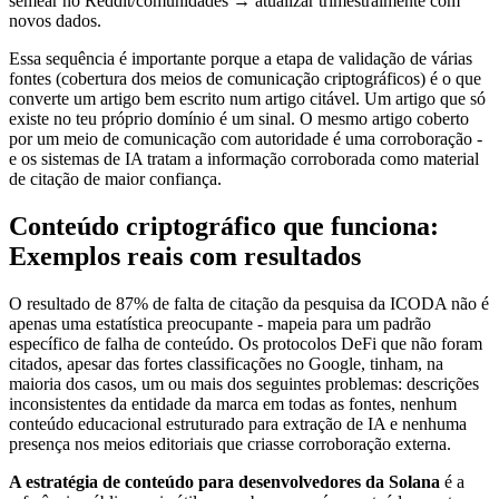
semear no Reddit/comunidades → atualizar trimestralmente com
novos dados.
Essa sequência é importante porque a etapa de validação de várias
fontes (cobertura dos meios de comunicação criptográficos) é o que
converte um artigo bem escrito num artigo citável. Um artigo que só
existe no teu próprio domínio é um sinal. O mesmo artigo coberto
por um meio de comunicação com autoridade é uma corroboração -
e os sistemas de IA tratam a informação corroborada como material
de citação de maior confiança.
Conteúdo criptográfico que funciona:
Exemplos reais com resultados
O resultado de 87% de falta de citação da pesquisa da ICODA não é
apenas uma estatística preocupante - mapeia para um padrão
específico de falha de conteúdo. Os protocolos DeFi que não foram
citados, apesar das fortes classificações no Google, tinham, na
maioria dos casos, um ou mais dos seguintes problemas: descrições
inconsistentes da entidade da marca em todas as fontes, nenhum
conteúdo educacional estruturado para extração de IA e nenhuma
presença nos meios editoriais que criasse corroboração externa.
A estratégia de conteúdo para desenvolvedores da Solana
é a