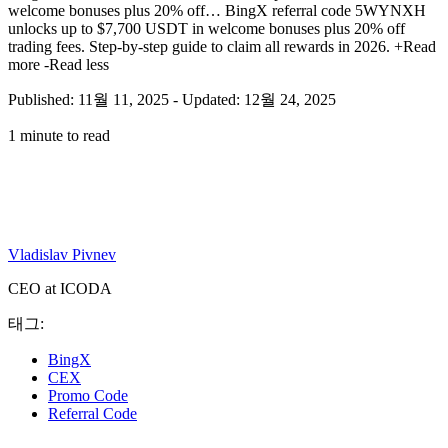
welcome bonuses plus 20% off…
BingX referral code 5WYNXH
unlocks up to $7,700 USDT in welcome bonuses plus 20% off
trading fees. Step-by-step guide to claim all rewards in 2026.
+Read
more
-Read less
Published: 11월 11, 2025
-
Updated: 12월 24, 2025
1 minute to read
Vladislav Pivnev
CEO at ICODA
태그:
BingX
CEX
Promo Code
Referral Code