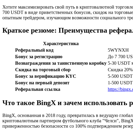
Хотите максимизировать свой путь в криптовалютной торгов
700 USDT в виде приветственных бонусов, скидок на торговые
опытным трейдером, изучающим возможности социального трей
Краткое резюме: Преимущества рефера
Характеристика
Реферальный код
5WYNXH
Бонус за регистрацию
До 7 700 U
Вознаграждения за таинственную коробку
5-30 USDT 
Скидка на торговый сбор
Скидка 20% 
Бонус за верификацию KYC
5-500 USDT
Бонус на первый депозит
1-500 USDT
Реферальная ссылка
https://bin
Что такое BingX и зачем использовать
BingX, основанная в 2018 году, превратилась в ведущую гло
криптовалютным партнером футбольного клуба "Челси", Bing
приверженностью безопасности со 100% подтверждением резер