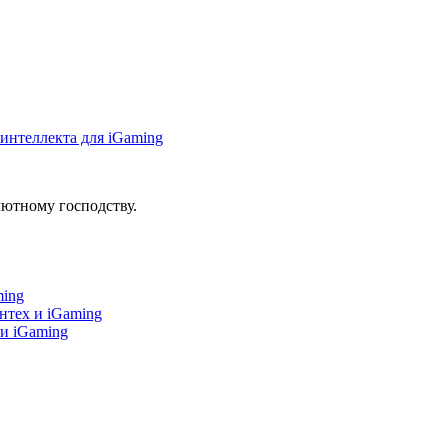
интеллекта для iGaming
ютному господству.
ming
нтех и iGaming
 и iGaming