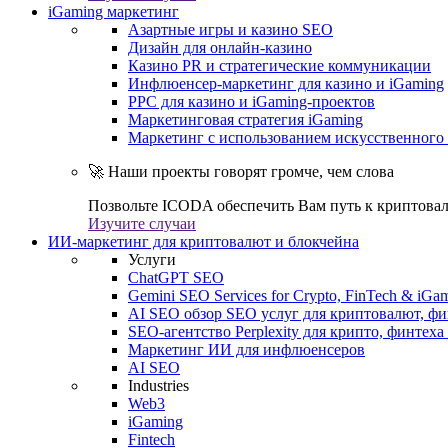
iGaming маркетинг
Азартные игры и казино SEO
Дизайн для онлайн-казино
Казино PR и стратегические коммуникации
Инфлюенсер-маркетинг для казино и iGaming
PPC для казино и iGaming-проектов
Маркетинговая стратегия iGaming
Маркетинг с использованием искусственного 
🚀 Наши проекты говорят громче, чем слова
Позвольте ICODA обеспечить Вам путь к криптовал
Изучите случаи
ИИ-маркетинг для криптовалют и блокчейна
Услуги
ChatGPT SEO
Gemini SEO Services for Crypto, FinTech & iGa
AI SEO обзор SEO услуг для криптовалют, фи
SEO-агентство Perplexity для крипто, финтеха
Маркетинг ИИ для инфлюенсеров
AI SEO
Industries
Web3
iGaming
Fintech