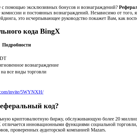
ле с помощью эксклюзивных бонусов и вознаграждений?
Рефера
 комиссии и постоянных вознаграждений. Независимо от того, 
динга, это исчерпывающее руководство покажет Вам, как восп
льного кода BingX
Подробности
SDT
мгновенное вознаграждение
на все виды торговли
gx.com/invite/5WYNXH/
 реферальный код?
бальную криптовалютную биржу, обслуживающую более 20 миллио
X отличается инновационными функциями социальной торговли
вов, проверенных аудиторской компанией Mazars.