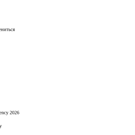
ениться
ency 2026
y