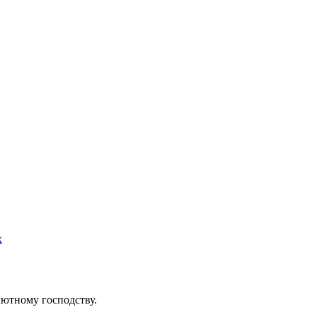
х
ютному господству.