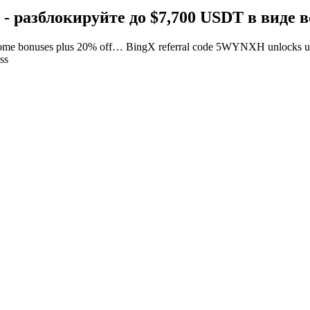
 разблокируйте до $7,700 USDT в виде 
ome bonuses plus 20% off…
BingX referral code 5WYNXH unlocks up 
ss