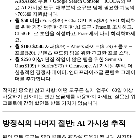
AlsoAsked 무료 + Google Search Console + ICODA의 무
료 AI 가시성 도구. 대부분의 소규모 팀에 필요한 기능의
~70%를 지원합니다.
월 $50 미만:
Frase($39) + ChatGPT Plus($20). SEO 최적화
를 위한 가장 저렴한 진지한 AI 도구 - Frase로 조사하고,
ChatGPT로 초안을 작성하고, Frase에서 다시 최적화하세
요.
월 $100-$250:
서퍼($79) + Ahrefs 라이트($129) + 클로드
프로($20). 콘텐츠 주도형 팀을 위한 견고한 프로 스택.
월 $250 이상:
편집 작업이 많은 팀을 위한 Semrush
One($199) + Surfer($79) + Clearscope. AI 가시성 추적, 더
심층적인 경쟁사 데이터, 엔터프라이즈급 콘텐츠 그레이
더를 추가합니다.
작지만 중요한 참고 사항: 어떤 도구든 실제 업무에 60일 이상
사용하기 전까지는 연간 요금제를 사용하지 마세요. 잘못된 워
크플로에 갇혀 할인을 받을 가치가 없습니다.
방정식의 나머지 절반: AI 가시성 추적
위의 모든 도구는 SEO 콘텐츠
제작에
도움이 됩니다. 하지만