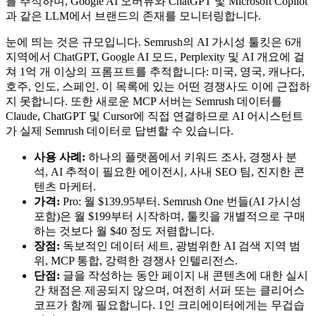
를 추적하며, Google AI 오버뷰와 ChatGPT 및 Microsoft Copilot
과 같은 LLM에서 브랜드의 존재를 모니터링합니다.
눈에 띄는 것은 규모입니다. Semrush의 AI 가시성 툴킷은 6개
지역에서 ChatGPT, Google AI 모드, Perplexity 및 AI 개요에 걸
쳐 1억 개 이상의 프롬프트를 추적합니다: 미국, 영국, 캐나다,
호주, 인도, 스페인. 이 목록에 있는 어떤 경쟁사도 이에 근접하
지 못합니다. 또한 새로운 MCP 서버는 Semrush 데이터를
Claude, ChatGPT 및 Cursor에 직접 연결하므로 AI 어시스턴트
가 실제 Semrush 데이터로 답변할 수 있습니다.
사용 사례:
하나의 플랫폼에서 키워드 조사, 경쟁사 분
석, AI 추적이 필요한 에이전시, 사내 SEO 팀, 진지한 콘
텐츠 마케터.
가격:
Pro: 월 $139.95부터. Semrush One 번들(AI 가시성
포함)은 월 $199부터 시작하며, 툴킷을 개별적으로 구매
하는 것보다 월 $40 정도 저렴합니다.
장점:
독보적인 데이터 세트, 광범위한 AI 검색 지역 범
위, MCP 통합, 강력한 경쟁사 인텔리전스.
단점:
글을 작성하는 동안 페이지 내 콘텐츠에 대한 실시
간 채점은 제공되지 않으며, 여전히 서퍼 또는 클리어스
코프가 함께 필요합니다. 1인 크리에이터에게는 무겁습