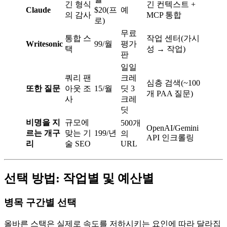
긴 형식
긴 컨텍스트 +
Claude
$20(프
예
의 감사
MCP 통합
로)
무료
통합 스
작업 센터(가시
Writesonic
99/월
평가
택
성 → 작업)
판
일일
쿼리 팬
크레
심층 검색(~100
또한 질문
아웃 조
15/월
딧 3
개 PAA 질문)
사
크레
딧
비명을 지
규모에
500개
OpenAI/Gemini
르는 개구
맞는 기
199/년
의
API 인크롤링
리
술 SEO
URL
선택 방법: 작업별 및 예산별
병목 구간별 선택
올바른 스택은 실제로 속도를 저하시키는 요인에 따라 달라집