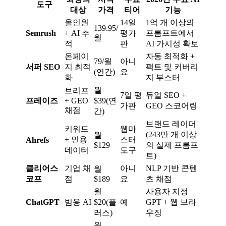
도구
대상
가격
티어
기능
올인원
14일
1억 개 이상의
139.95/
Semrush
+ AI 추
평가
프롬프트에서
월
적
판
AI 가시성 확보
온페이
자동 최적화 +
79/월
아니
서퍼 SEO
지 최적
팩트 및 커버리
(연간)
요
화
지 부스터
월
브리프
7일 평
듀얼 SEO +
프레이즈
+ GEO
$39(연
가판
GEO 스코어링
채점
간)
브랜드 레이더
키워드
웹마
(243만 개 이상
월
+ 인용
스터
Ahrefs
$129
의 실제 프롬프
데이터
도구
트)
클리어스
기업 채
아니
NLP 기반 콘텐
월
코프
점
$189
요
츠 채점
월
사용자 지정
ChatGPT
범용 AI
$20(플
예
GPT + 웹 브라
러스)
우징
월