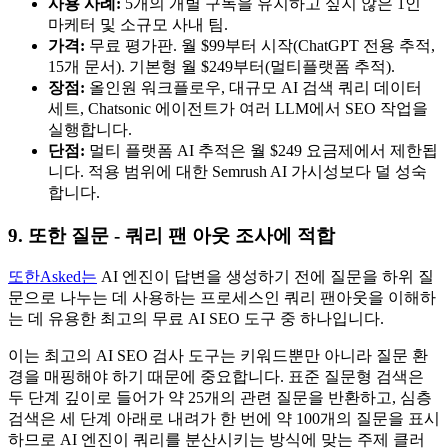
사용 사례:
5개의 개별 구독을 유지하고 싶지 않은 1인
마케터 및 소규모 사내 팀.
가격:
무료 평가판. 월 $99부터 시작(ChatGPT 전용 추적,
15개 문서). 기본형 월 $249부터(멀티플랫폼 추적).
장점:
올인원 워크플로우, 대규모 AI 검색 쿼리 데이터
세트, Chatsonic 에이전트가 여러 LLM에서 SEO 작업을
실행합니다.
단점:
멀티 플랫폼 AI 추적은 월 $249 요금제에서 제한됩
니다. 적용 범위에 대한 Semrush AI 가시성보다 덜 성숙
합니다.
9. 또한 질문 - 쿼리 팬 아웃 조사에 적합
또한Asked는
AI 엔진이 답변을 생성하기 전에 질문을 하위 질
문으로 나누는 데 사용하는 프로세스인 쿼리 팬아웃을 이해하
는 데 유용한 최고의 무료 AI SEO 도구 중 하나입니다.
이는 최고의 AI SEO 검사 도구는 키워드뿐만 아니라 질문 환
경을 매핑해야 하기 때문에 중요합니다. 표준 질문형 검색은
두 단계 깊이로 들어가 약 25개의 관련 질문을 반환하고, 심층
검색은 세 단계 아래로 내려가 한 번에 약 100개의 질문을 표시
하므로 AI 엔진이 쿼리를 분산시키는 방식에 맞는 주제 클러