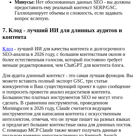
Минусы:
Нет обоснованных данных SEO - вы должны
предоставить ему реальный контекст SERP/GSC.
Галлюцинирует объемы и сложность, если задавать
вопрос вслепую.
7. Клод - лучший ИИ для длинных аудитов и
контента
Клод
- лучший ИИ для качества контента и долгосрочного
SEO-анализа в 2026 году, с большим контекстным окном и
более естественным голосом, который постоянно требует
меньше редактирования, чем ChatGPT для контента блога.
Для аудита длинный контекст - это самая лучшая функция. Вы
можете вставить полный экспорт GSC, три статьи
конкурентов и Ваш существующий проект в одно сообщение
и попросить провести анализ недостатков контента.
Большинство платных инструментов SEO не могут этого
сделать. В сравнении инструментов, проведенном
Morningscore в 2026 году, Claude считается ведущим
инструментом для написания контента с искусственным
интеллектом, отмечая, что он лучше пишет на разных языках
и предлагает большие контекстные окна для длинных постов.
С помощью MCP Claude также может получать данные в
реальном времени непосредственно из Semrush, Search