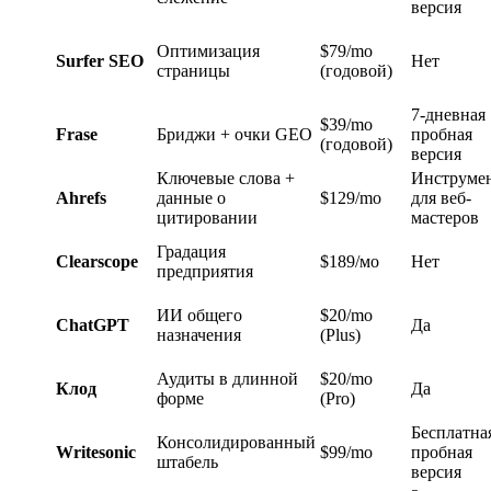
версия
Оптимизация
$79/mo
Surfer SEO
Нет
страницы
(годовой)
7-дневная
$39/mo
Frase
Бриджи + очки GEO
пробная
(годовой)
версия
Ключевые слова +
Инструме
Ahrefs
данные о
$129/mo
для веб-
цитировании
мастеров
Градация
Clearscope
$189/мо
Нет
предприятия
ИИ общего
$20/mo
ChatGPT
Да
назначения
(Plus)
Аудиты в длинной
$20/mo
Клод
Да
форме
(Pro)
Бесплатна
Консолидированный
Writesonic
$99/mo
пробная
штабель
версия