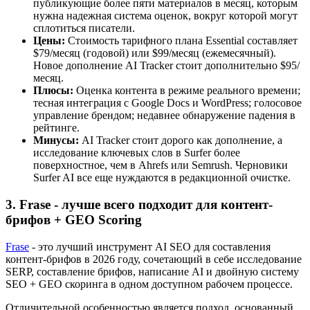
публикующие более пяти материалов в месяц, которым
нужна надежная система оценок, вокруг которой могут
сплотиться писатели.
Цены:
Стоимость тарифного плана Essential составляет
$79/месяц (годовой) или $99/месяц (ежемесячный).
Новое дополнение AI Tracker стоит дополнительно $95/
месяц.
Плюсы:
Оценка контента в режиме реального времени;
тесная интеграция с Google Docs и WordPress; голосовое
управление брендом; недавнее обнаружение падения в
рейтинге.
Минусы:
AI Tracker стоит дорого как дополнение, а
исследование ключевых слов в Surfer более
поверхностное, чем в Ahrefs или Semrush. Черновики
Surfer AI все еще нуждаются в редакционной очистке.
3. Frase - лучше всего подходит для контент-
брифов + GEO Scoring
Frase
- это лучший инструмент AI SEO для составления
контент-брифов в 2026 году, сочетающий в себе исследование
SERP, составление брифов, написание AI и двойную систему
SEO + GEO скоринга в одном доступном рабочем процессе.
Отличительной особенностью является подход, основанный