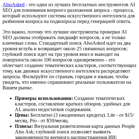
AlsoAsked
- это один из лучших бесплатных инструментов AI
SEO для понимания веерного разложения запроса - процесса,
который используют системы искусственного интеллекта для
разбиения вопроса на подвопросы перед генерацией ответа.
Это важно, потому что лучшие инструменты проверки AI
SEO должны отображать ландшафт вопросов, а не только
ключевые слова. Стандартный поиск AlsoAsked идет на два
уровня вглубь и возвращает около 25 связанных вопросов;
глубокий поиск идет на три уровня вниз и выводит на
поверхность около 100 вопросов одновременно - это
облегчает создание тематических кластеров, соответствующих
тому, как движки искусственного интеллекта распределяют
запросы. Фильтруйте по странам, городам и языкам, чтобы
увидеть, что именно спрашивают реальные пользователи на
Вашем рынке.
Примеры использования:
Создание тематических
кластеров, составление кратких обзоров, удобных для
AI, анализ недостатков содержания.
Цены:
Бесплатно (3 ежедневных кредита). Lite - от $15/
месяц, Pro - от $59/месяц.
Плюсы:
Визуальная разветвленная карта данных People
Also Ask; глубокий поиск позволяет выявить
закономерности веерного распространения ИИ;