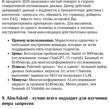
В продукте 2026 произошел чистый поворот в сторону
генеративной оптимизации движка. Центр действий
превращает данные о видимости в приоритетные действия с
контентом - написать это, обновить эту страницу, добавить
этот FAQ - вместо того, чтобы оставлять Вас
интерпретировать приборную панель. Для магазинов,
состоящих из одного человека и утопающих в логинах
инструментов, такая консолидация действительно ценна.
Пример использования:
Маркетологи-одиночки и
небольшие внутренние команды, которые не хотят
поддерживать пять отдельных подписок.
Цены:
Бесплатная пробная версия. Starter от $99/месяц
(отслеживание только ChatGPT, 15 статей). Базовый от
$249/месяц для многоплатформенного отслеживания.
Плюсы:
Рабочий процесс "все в одном"; большой набор
данных поисковых запросов AI; агент Chatsonic
выполняет задания по SEO на нескольких LLM.
Минусы:
Многоплатформенное AI-отслеживание
закрыто за уровнем $249/месяц. Менее развит, чем
Semrush AI Visibility по охвату.
9. AlsoAsked - лучше всего подходит для изучения
веера запросов