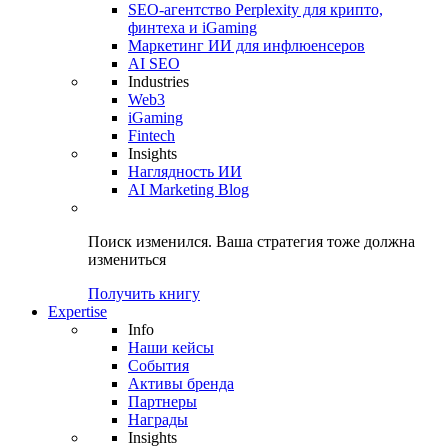
SEO-агентство Perplexity для крипто,
финтеха и iGaming
Маркетинг ИИ для инфлюенсеров
AI SEO
Industries
Web3
iGaming
Fintech
Insights
Наглядность ИИ
AI Marketing Blog
Поиск изменился.
Ваша стратегия
тоже должна
измениться
Получить книгу
Expertise
Info
Наши кейсы
События
Активы бренда
Партнеры
Награды
Insights