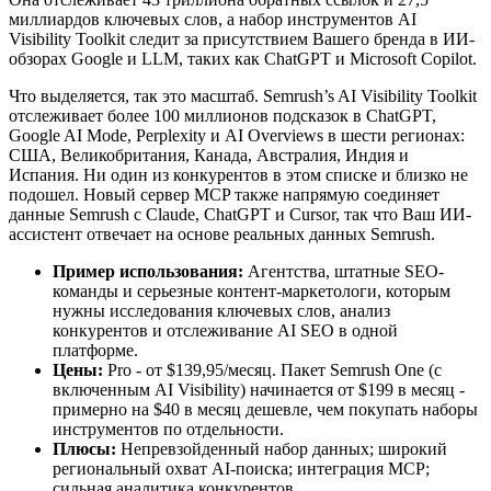
миллиардов ключевых слов, а набор инструментов AI
Visibility Toolkit следит за присутствием Вашего бренда в ИИ-
обзорах Google и LLM, таких как ChatGPT и Microsoft Copilot.
Что выделяется, так это масштаб. Semrush’s AI Visibility Toolkit
отслеживает более 100 миллионов подсказок в ChatGPT,
Google AI Mode, Perplexity и AI Overviews в шести регионах:
США, Великобритания, Канада, Австралия, Индия и
Испания. Ни один из конкурентов в этом списке и близко не
подошел. Новый сервер MCP также напрямую соединяет
данные Semrush с Claude, ChatGPT и Cursor, так что Ваш ИИ-
ассистент отвечает на основе реальных данных Semrush.
Пример использования:
Агентства, штатные SEO-
команды и серьезные контент-маркетологи, которым
нужны исследования ключевых слов, анализ
конкурентов и отслеживание AI SEO в одной
платформе.
Цены:
Pro - от $139,95/месяц. Пакет Semrush One (с
включенным AI Visibility) начинается от $199 в месяц -
примерно на $40 в месяц дешевле, чем покупать наборы
инструментов по отдельности.
Плюсы:
Непревзойденный набор данных; широкий
региональный охват AI-поиска; интеграция MCP;
сильная аналитика конкурентов.