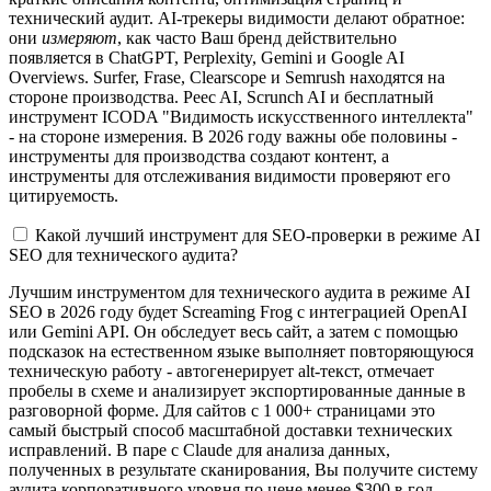
технический аудит. AI-трекеры видимости делают обратное:
они
измеряют
, как часто Ваш бренд действительно
появляется в ChatGPT, Perplexity, Gemini и Google AI
Overviews. Surfer, Frase, Clearscope и Semrush находятся на
стороне производства. Peec AI, Scrunch AI и бесплатный
инструмент ICODA "Видимость искусственного интеллекта"
- на стороне измерения. В 2026 году важны обе половины -
инструменты для производства создают контент, а
инструменты для отслеживания видимости проверяют его
цитируемость.
Какой лучший инструмент для SEO-проверки в режиме AI
SEO для технического аудита?
Лучшим инструментом для технического аудита в режиме AI
SEO в 2026 году будет Screaming Frog с интеграцией OpenAI
или Gemini API. Он обследует весь сайт, а затем с помощью
подсказок на естественном языке выполняет повторяющуюся
техническую работу - автогенерирует alt-текст, отмечает
пробелы в схеме и анализирует экспортированные данные в
разговорной форме. Для сайтов с 1 000+ страницами это
самый быстрый способ масштабной доставки технических
исправлений. В паре с Claude для анализа данных,
полученных в результате сканирования, Вы получите систему
аудита корпоративного уровня по цене менее $300 в год.