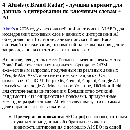
4. Ahrefs (с Brand Radar) - лучший вариант для
данных о цитировании по ключевым словам +
AI
Ahrefs
в 2026 году - это сильнейший инструмент AI SEO для
исследования ключевых слов и данных о цитировании AI,
объединяющий 15-летние данные поиска с Brand Radar -
системой отслеживания, основанной на реальном поведении
запросов, а не на синтетических подсказках.
Эта последняя деталь имеет большее значение, чем кажется.
Brand Radar отслеживает видимость бренда по 243M+
ежемесячным запросам, полученным из реальных данных
"People Also Ask", а не синтетических запросов. Он
охватывает ChatGPT, Perplexity, Gemini, Copilot, Google AI
Overviews и Google AI Mode - плюс YouTube, TikTok и Reddit
для отслеживания цитирования. Большинство функций
"видимости ИИ" опираются на подсказки, придуманные
командой разработчиков. Ahrefs отслеживает, что на самом
деле спрашивают пользователи.
Пример использования:
SEO-профессионалы, которым
нужны чистые данные об обратных ссылках и
видимость цитирования с помощью AI SEO на одной