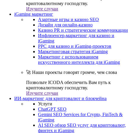
криптовалютному господству.
Изучите случаи
iGaming маркетинг
Азартные игры и казино SEO
Дизайн для онлайн-казино
Казино PR и стратегические коммуникации
Инфлюенсер-маркетинг для казино и
iGaming
PPC для казино и iGaming-проектов
Маркетинговая стратегия iGaming
Маркетинг с использованием
искусственного интеллекта для iGaming
🚀 Наши проекты говорят громче, чем слова
Позвольте ICODA обеспечить Вам путь к
криптовалютному господству.
Изучите случаи
ИИ-маркетинг для криптовалют и блокчейна
Услуги
ChatGPT SEO
Gemini SEO Services for Crypto, FinTech &
iGaming
AI SEO обзор SEO услуг для криптовалют,
финтех и iGaming