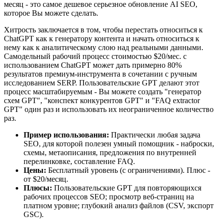
месяц - это самое дешевое серьезное обновление AI SEO,
которое Вы можете сделать.
Хитрость заключается в том, чтобы перестать относиться к
ChatGPT как к генератору контента и начать относиться к
нему как к аналитическому слою над реальными данными.
Самодельный рабочий процесс стоимостью $20/мес. с
использованием ChatGPT может дать примерно 80%
результатов премиум-инструмента в сочетании с ручным
исследованием SERP. Пользовательские GPT делают этот
процесс масштабируемым - Вы можете создать "генератор
схем GPT", "конспект конкурентов GPT" и "FAQ extractor
GPT" один раз и использовать их неограниченное количество
раз.
Пример использования:
Практически любая задача
SEO, для которой полезен умный помощник - наброски,
схемы, метаописания, предложения по внутренней
перелинковке, составление FAQ.
Цены:
Бесплатный уровень (с ограничениями). Плюс -
от $20/месяц.
Плюсы:
Пользовательские GPT для повторяющихся
рабочих процессов SEO; просмотр веб-страниц на
платном уровне; глубокий анализ файлов (CSV, экспорт
GSC).