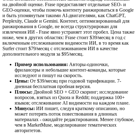
на двойной оценке. Frase предоставляет отдельные SEO- и
GEO-оценки, чтобы помочь контенту ранжироваться в Google
и быть упомянутым такими AI-двигателями, как ChatGPT,
Perplexity, Claude и Gemini. Контент, оптимизированный для
ранжирования в Google, не всегда структурирован для
извлечения ИИ - Frase явно устраняет этот пробел. Цена также
ниже, чем в других областях: Frase стоит $39/месяц в год с
включенным отслеживанием видимости ИИ, в то время как
Surfer стоит $79/месяц с отслеживанием ИИ в качестве
дополнительного модуля за $95/месяц.
Пример использования:
Авторы-одиночки,
фрилансеры и небольшие контент-команды, которые
исследуют и пишут на скорость.
Цены:
От $39/месяц при годовой тарификации. 7-
дневная бесплатная пробная версия.
Плюсы:
Двойной SEO + GEO скоринг; исследование
вопросов, взятых из Quora и Reddit; поддержка 100+
языков; отслеживание AI видимости на каждом плане.
Минусы:
ИИ пишет, следуя краткому описанию, но
может потерять поток повествования в длинных
материалах - ожидайте редактирования. Менее глубокое,
чем в MarketMuse, моделирование тематических
авторитетов.