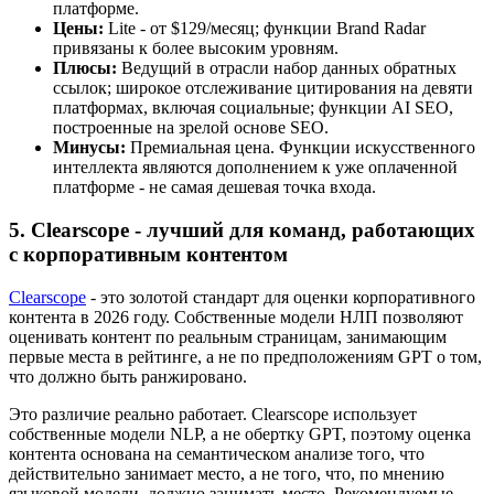
платформе.
Цены:
Lite - от $129/месяц; функции Brand Radar
привязаны к более высоким уровням.
Плюсы:
Ведущий в отрасли набор данных обратных
ссылок; широкое отслеживание цитирования на девяти
платформах, включая социальные; функции AI SEO,
построенные на зрелой основе SEO.
Минусы:
Премиальная цена. Функции искусственного
интеллекта являются дополнением к уже оплаченной
платформе - не самая дешевая точка входа.
5. Clearscope - лучший для команд, работающих
с корпоративным контентом
Clearscope
- это золотой стандарт для оценки корпоративного
контента в 2026 году. Собственные модели НЛП позволяют
оценивать контент по реальным страницам, занимающим
первые места в рейтинге, а не по предположениям GPT о том,
что должно быть ранжировано.
Это различие реально работает. Clearscope использует
собственные модели NLP, а не обертку GPT, поэтому оценка
контента основана на семантическом анализе того, что
действительно занимает место, а не того, что, по мнению
языковой модели, должно занимать место. Рекомендуемые