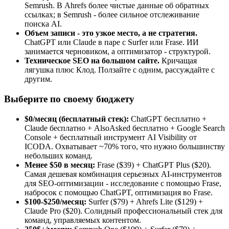
Semrush. В Ahrefs более чистые данные об обратных
ссылках; в Semrush - более сильное отслеживание
поиска AI.
Объем записи - это узкое место, а не стратегия.
ChatGPT или Claude в паре с Surfer или Frase. ИИ
занимается черновиком, а оптимизатор - структурой.
Техническое SEO на большом сайте.
Кричащая
лягушка плюс Клод. Ползайте с одним, рассуждайте с
другим.
Выберите по своему бюджету
$0/месяц (бесплатный стек):
ChatGPT бесплатно +
Claude бесплатно + AlsoAsked бесплатно + Google Search
Console + бесплатный инструмент AI Visibility от
ICODA. Охватывает ~70% того, что нужно большинству
небольших команд.
Менее $50 в месяц:
Frase ($39) + ChatGPT Plus ($20).
Самая дешевая комбинация серьезных AI-инструментов
для SEO-оптимизации - исследование с помощью Frase,
набросок с помощью ChatGPT, оптимизация во Frase.
$100-$250/месяц:
Surfer ($79) + Ahrefs Lite ($129) +
Claude Pro ($20). Солидный профессиональный стек для
команд, управляемых контентом.