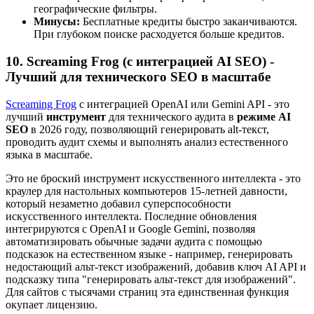
географические фильтры.
Минусы:
Бесплатные кредиты быстро заканчиваются.
При глубоком поиске расходуется больше кредитов.
10. Screaming Frog (с интеграцией AI SEO) -
Лучший для технического SEO в масштабе
Screaming Frog
с интеграцией OpenAI или Gemini API - это
лучший
инструмент
для технического аудита в
режиме AI
SEO
в 2026 году, позволяющий генерировать alt-текст,
проводить аудит схемы и выполнять анализ естественного
языка в масштабе.
Это не броский инструмент искусственного интеллекта - это
краулер для настольных компьютеров 15-летней давности,
который незаметно добавил суперспособности
искусственного интеллекта. Последние обновления
интегрируются с OpenAI и Google Gemini, позволяя
автоматизировать обычные задачи аудита с помощью
подсказок на естественном языке - например, генерировать
недостающий альт-текст изображений, добавив ключ AI API и
подсказку типа "генерировать альт-текст для изображений".
Для сайтов с тысячами страниц эта единственная функция
окупает лицензию.