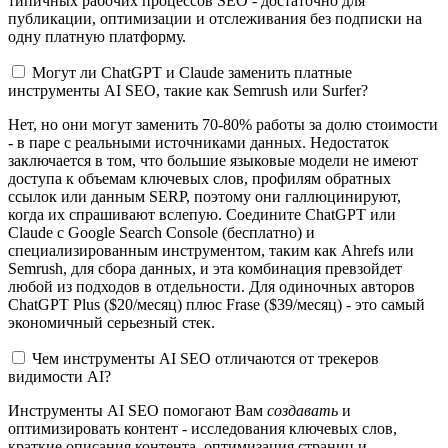
типичных рабочих процессов SEO - достаточно для
публикации, оптимизации и отслеживания без подписки на
одну платную платформу.
Могут ли ChatGPT и Claude заменить платные
инструменты AI SEO, такие как Semrush или Surfer?
Нет, но они могут заменить 70-80% работы за долю стоимости
- в паре с реальными источниками данных. Недостаток
заключается в том, что большие языковые модели не имеют
доступа к объемам ключевых слов, профилям обратных
ссылок или данным SERP, поэтому они галлюцинируют,
когда их спрашивают вслепую. Соедините ChatGPT или
Claude с Google Search Console (бесплатно) и
специализированным инструментом, таким как Ahrefs или
Semrush, для сбора данных, и эта комбинация превзойдет
любой из подходов в отдельности. Для одиночных авторов
ChatGPT Plus ($20/месяц) плюс Frase ($39/месяц) - это самый
экономичный серьезный стек.
Чем инструменты AI SEO отличаются от трекеров
видимости AI?
Инструменты AI SEO помогают Вам
создавать
и
оптимизировать контент - исследования ключевых слов,
краткие описания контента, оптимизация страниц и