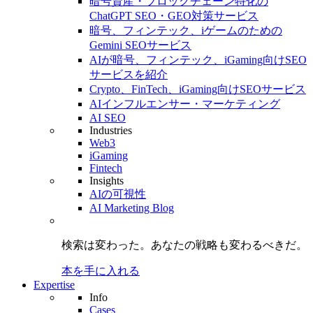
暗号資産・ブロックチェーン特化の
ChatGPT SEO・GEO対策サービス
暗号、フィンテック、iゲームのための
Gemini SEOサービス
AIが暗号、フィンテック、iGaming向けSEO
サービスを紹介
Crypto、FinTech、iGaming向けSEOサービス
AIインフルエンサー・マーケティング
AI SEO
Industries
Web3
iGaming
Fintech
Insights
AIの可視性
AI Marketing Blog
検索は変わった。
あなたの戦略も
変わるべきだ。
本を手に入れる
Expertise
Info
Cases