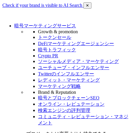
Check if your brand is visible to AI Search
✕
暗号マーケティングサービス
Growth & promotion
トークンセール
DeFiマーケティングエージェンシー
暗号トラフィック
Crypto PR
ソーシャルメディア・マーケティング
ユーチューブ・インフルエンサー
Twitterのインフルエンサー
レディット・マーケティング
マーケティング戦略
Brand & Reputation
暗号とブロックチェーンSEO
オンライン・レピュテーション
検索エンジンの評判管理
コミュニティ・レピュテーション・マネジ
メント