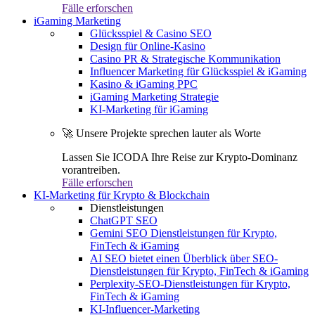
Fälle erforschen
iGaming Marketing
Glücksspiel & Casino SEO
Design für Online-Kasino
Casino PR & Strategische Kommunikation
Influencer Marketing für Glücksspiel & iGaming
Kasino & iGaming PPC
iGaming Marketing Strategie
KI-Marketing für iGaming
🚀 Unsere Projekte sprechen lauter als Worte
Lassen Sie ICODA Ihre Reise zur Krypto-Dominanz
vorantreiben.
Fälle erforschen
KI-Marketing für Krypto & Blockchain
Dienstleistungen
ChatGPT SEO
Gemini SEO Dienstleistungen für Krypto,
FinTech & iGaming
AI SEO bietet einen Überblick über SEO-
Dienstleistungen für Krypto, FinTech & iGaming
Perplexity-SEO-Dienstleistungen für Krypto,
FinTech & iGaming
KI-Influencer-Marketing