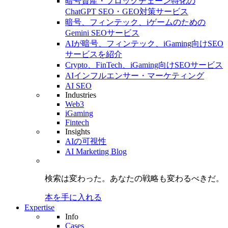
暗号資産・ブロックチェーン特化の
ChatGPT SEO・GEO対策サービス
暗号、フィンテック、iゲームのための
Gemini SEOサービス
AIが暗号、フィンテック、iGaming向けSEO
サービスを紹介
Crypto、FinTech、iGaming向けSEOサービス
AIインフルエンサー・マーケティング
AI SEO
Industries
Web3
iGaming
Fintech
Insights
AIの可視性
AI Marketing Blog
検索は変わった。
あなたの戦略も
変わるべきだ。
本を手に入れる
Expertise
Info
Cases