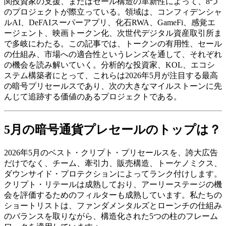
関投資家の支援、またはセール構造の革新性によって、8つ
のプロジェクトが際立っている。領域は、コンフィデンシャ
ルAI、DeFAIスーパーアプリ、化石RWA、GameFi、感覚エ
ージェント、映画トークン化、次世代デジタル資産取引所ま
で多岐にわたる。この記事では、トークンの有用性、セール
の仕組み、市場への適合性というレンズを通して、それぞれ
の機会を読み解いていく。分析的な投資家、KOL、エコシ
ステム構築者にとって、これらは2026年5月が注目する最高
の暗号プリセールスであり、次の大きなマイルストーンに先
んじて追跡する価値のあるプロジェクトである。
5月の暗号通貨プレセールのトップは？
2026年5月のベスト・クリプト・プリセールスを、誇大広告
だけでなく、チーム、牽引力、販売構造、トーケノミクス、
ダウンサイド・プロテクションによってランク付けします。
クリプト・リテールは成熟しており、アーリーステージの機
会を評価するためのフィルターも成熟しています。私たちの
ショートリストは、ファンダメンタルズとローンチの仕組み
のバランスを取りながら、構造化された5つの柱のフレーム