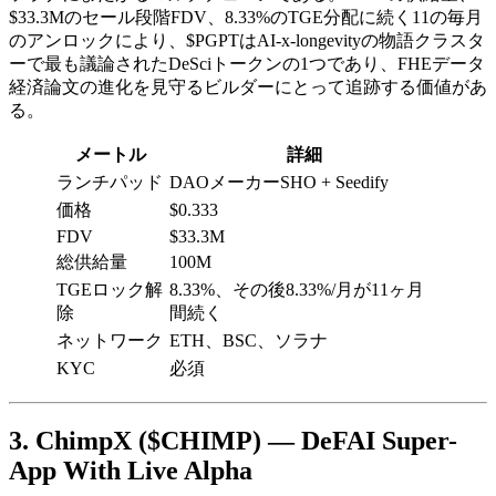
$33.3Mのセール段階FDV、8.33%のTGE分配に続く11の毎月
のアンロックにより、$PGPTはAI-x-longevityの物語クラスタ
ーで最も議論されたDeSciトークンの1つであり、FHEデータ
経済論文の進化を見守るビルダーにとって追跡する価値があ
る。
メートル
詳細
ランチパッド
DAOメーカーSHO + Seedify
価格
$0.333
FDV
$33.3M
総供給量
100M
TGEロック解
8.33%、その後8.33%/月が11ヶ月
除
間続く
ネットワーク
ETH、BSC、ソラナ
KYC
必須
3. ChimpX ($CHIMP) — DeFAI Super-
App With Live Alpha