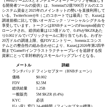
（Web2ゲームUXとオンチェーンオーナーシップを橋渡しす
る開発者ツールの提供）は、Somniaの2億7000万ドルのエコ
システム資金と2025年のメインネットの勢いを直接利用して
いる。TwitterScoreが8（このコホートでは最高）で、Kazarは
調達規模に比して強いオーガニック・ソーシャルシグナルを
享受しています。トークンはBNBチェーンのFinceptor経由で
ローンチされ、総供給量は12.5億ドルで、0.4%が$KZRあた
り0.002ドルでパブリックセールに割り当てられる。わずか
20万ドルの調達上限、低FDVエントリー、Somniaエコシス
テムとの整合性の組み合わせにより、Kazarは2026年第2四半
期までGameFiインフラストラクチャープレイを追跡する投
資家にとって非対称的なスモールバッグプレイとなる。
メートル
詳細
ランチパッド
フィンセプター（BNBチェーン）
価格
$0.002
FDV
$2.5M
総供給量
1.25B
一般販売
5M $KZR (0.4%)
KYC
必須
払い戻し窓口
24-48時間（フィンセプター標準）