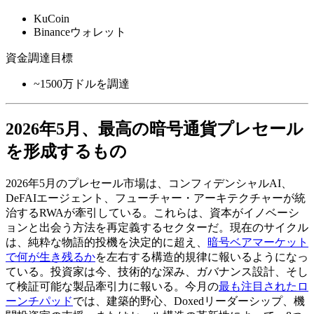
KuCoin
Binanceウォレット
資金調達目標
~1500万ドルを調達
2026年5月、最高の暗号通貨プレセール
を形成するもの
2026年5月のプレセール市場は、コンフィデンシャルAI、
DeFAIエージェント、フューチャー・アーキテクチャーが統
治するRWAが牽引している。これらは、資本がイノベーシ
ョンと出会う方法を再定義するセクターだ。現在のサイクル
は、純粋な物語的投機を決定的に超え、
暗号ベアマーケット
で何が生き残るか
を左右する構造的規律に報いるようになっ
ている。投資家は今、技術的な深み、ガバナンス設計、そし
て検証可能な製品牽引力に報いる。今月の
最も注目されたロ
ーンチパッド
では、建築的野心、Doxedリーダーシップ、機