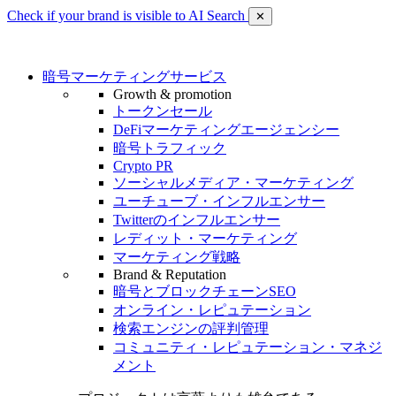
Check if your brand is visible to AI Search
✕
暗号マーケティングサービス
Growth & promotion
トークンセール
DeFiマーケティングエージェンシー
暗号トラフィック
Crypto PR
ソーシャルメディア・マーケティング
ユーチューブ・インフルエンサー
Twitterのインフルエンサー
レディット・マーケティング
マーケティング戦略
Brand & Reputation
暗号とブロックチェーンSEO
オンライン・レピュテーション
検索エンジンの評判管理
コミュニティ・レピュテーション・マネジ
メント