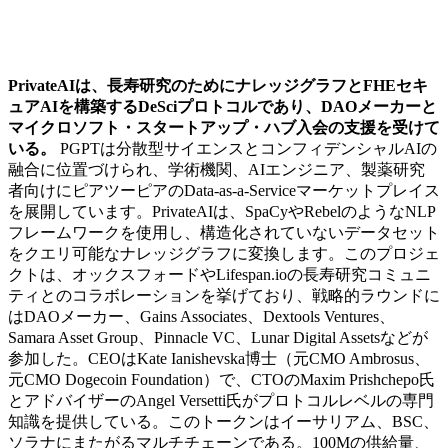
PrivateAIは、長寿研究のためにナレッジグラフとFHEセキ
ュアAIを構築するDeSciプロトコルであり、DAOメーカーと
マイクロソフト・スタートアップ・ハブ入会の支援を受けて
いる。
PGPTは分散型サイエンスとコンフィデンシャルAIの
融合に位置づけられ、学術機関、AIエンジニア、製薬研究
者向けにピアツーピアのData-as-a-Serviceマーケットプレイス
を展開しています。PrivateAIは、SpaCyやRebelのようなNLP
フレームワークを使用し、構造化されていないデータセット
をクエリ可能なナレッジグラフに変換します。このプロジェ
クトは、オックスフォードやLifespan.ioの長寿研究コミュニ
ティとのコラボレーションを挙げており、戦略的ラウンドに
はDAOメーカー、Gains Associates、Dextools Ventures、
Samara Asset Group、Pinnacle VC、Lunar Digital Assetsなどが
参加した。CEOはKate Ianishevska博士（元CMO Ambrosus、
元CMO Dogecoin Foundation）で、CTOのMaxim Prishchepo氏
とアドバイザーのAngel Versetti氏がプロトコルレベルの専門
知識を提供している。このトークンはイーサリアム、BSC、
ソラナにまたがるマルチチェーンである。100Mの供給量、