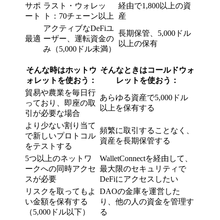
サポ
ラスト・ウォレッ
経由で1,800以上の資
ート
ト：70チェーン以上
産
アクティブなDeFiユ
長期保管、5,000ドル
最適
ーザー、運転資金の
以上の保有
み（5,000ドル未満）
そんな時はホットウ
そんなときはコールドウォ
ォレットを使おう：
レットを使おう：
貿易や農業を毎日行
あらゆる資産で5,000ドル
っており、即座の取
以上を保有する
引が必要な場合
より少ない割り当て
頻繁に取引することなく、
で新しいプロトコル
資産を長期保管する
をテストする
5つ以上のネットワ
WalletConnectを経由して、
ークへの同時アクセ
最大限のセキュリティで
スが必要
DeFiにアクセスしたい
リスクを取ってもよ
DAOの金庫を運営した
い金額を保有する
り、他の人の資金を管理す
（5,000ドル以下）
る