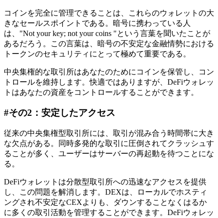
コインを完全に管理できることは、これらのウォレットの大
きなセールスポイントである。暗号に携わっている人
は、"Not your key; not your coins "という言葉を聞いたことが
あるだろう。この言葉は、暗号の不安定な金融情勢における
トークンのセキュリティにとって極めて重要である。
中央集権的な取引所はあなたのためにコインを保管し、コン
トロールを維持します。快適ではありますが、DeFiウォレッ
トはあなたの資産をコントロールすることができます。
#その2：安定したアクセス
従来の中央集権型取引所には、取引が混み合う時間帯に大き
な欠点がある。同時多発的な取引に圧倒されてクラッシュす
ることが多く、ユーザーはサーバーの再起動を待つことにな
る。
DeFiウォレットは分散型取引所への迅速なアクセスを提供
し、この問題を解消します。DEXは、ローカルでホスティ
ングされ不安定なCEXよりも、ダウンすることなくはるか
に多くの取引活動を管理することができます。DeFiウォレッ