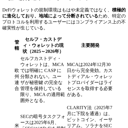
DeFiウォレットの規制環境はもはや未定義ではなく、
積極的
に進化しており、地域によって分断されている
ため、特定の
プロトコルを利用するユーザーにはコンプライアンス上の不
確実性が生じている。
セルフ・カストデ
管
ィ・ウォレットの現
主要開発
轄
状（2025～2026年）
セルフカストディ・
ウォレットは、MiCA
MiCAは2024年12月30
欧
では明確に CASP に
日から完全発効。カス
州
分類されない。ユー
トディアル・ウォレッ
連
ザが秘密鍵 の完全な
トプロバイダーはライ
合
管理を保持している
センスを取得する必要
限り、MiCA の適用範
がある。
囲外となる。
CLARITY法（2025年7
月に下院を通過）は、
SECの暗号タスクフォ
ビットコイン、イーサ
ースは2025年6月、
米
リアム、ソラナをSEC