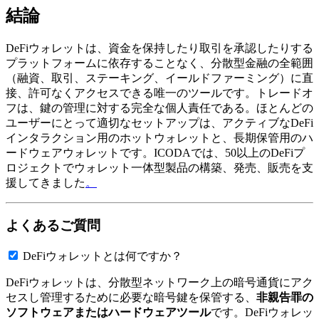
結論
DeFiウォレットは、資金を保持したり取引を承認したりする
プラットフォームに依存することなく、分散型金融の全範囲
（融資、取引、ステーキング、イールドファーミング）に直
接、許可なくアクセスできる唯一のツールです。トレードオ
フは、鍵の管理に対する完全な個人責任である。ほとんどの
ユーザーにとって適切なセットアップは、アクティブなDeFi
インタラクション用のホットウォレットと、長期保管用のハ
ードウェアウォレットです。ICODAでは、50以上のDeFiプ
ロジェクトでウォレット一体型製品の構築、発売、販売を支
援してきました
。
よくあるご質問
DeFiウォレットとは何ですか？
DeFiウォレットは、分散型ネットワーク上の暗号通貨にアク
セスし管理するために必要な暗号鍵を保管する、
非親告罪の
ソフトウェアまたはハードウェアツール
です。DeFiウォレッ