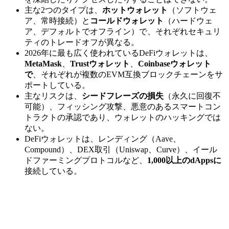
主な2つのタイプは、
ホットウォレット
（ソフトウェ
ア、常時接続）と
コールドウォレット
（ハードウェ
ア、デフォルトでオフライン）で、それぞれセキュリ
ティのトレードオフが異なる。
2026年に最も広く使われているDeFiウォレットは、
MetaMask
、
Trustウォレット
、
Coinbaseウォレット
で
、それぞれが複数のEVM互換ブロックチェーンをサ
ポートしている。
主なリスクは、
シードフレーズの損失
（永久に回復不
可能）、フィッシング攻撃、悪意のあるスマートコン
トラクトの承認であり、ウォレットのハッキングでは
ない。
DeFiウォレットは、レンディング（Aave、
Compound）、DEX取引（Uniswap、Curve）、イール
ドファーミングプロトコルなど、
1,000以上のdAppsに
接続している。