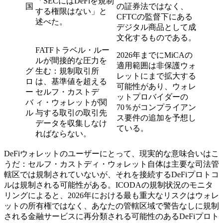
「SECにはDeFiを規制
国
の証券法ではなく、
する権限はない」と
CFTCの監督下にある
述べた。
デジタル商品として成
文化するものである。
FATFトラベル・ルー
2026年までにMiCAの
ルが間接的な圧力を
適用範囲は非保護ウォ
グ
生む：規制取引所
レットにまで拡大する
ロ
は、基準値を超える
可能性があり、ウォレ
ー
セルフ・カストデ
ットプロバイダーの
バ
ィ・ウォレットが関
70％がコンプライアン
ル
与する取引の取引先
ス要件の追加を予想し
データを収集しなけ
ている。
ればならない。
DeFiウォレットのユーザーにとって、現実的な意味合いはこ
うだ：セルフ・カストディ・ウォレット自体は主要な司法管
轄区では規制されていないが、それを接続するDeFiプロトコ
ルは規制される可能性がある。ICODAの規制状況のモニタ
リングによると、2026年における最も重大なリスクはウォレ
ットの所有権ではなく、あなたの管轄区域で警告なしに規制
される金融サービスに再分類される可能性のあるDeFiプロト