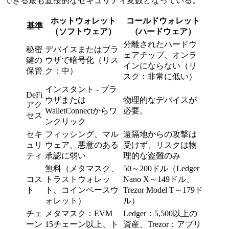
できる最も直接的なセキュリティ変数となっている。
ホットウォレット
コールドウォレット
基準
（ソフトウェア）
（ハードウェア）
分離されたハードウ
秘密
デバイスまたはブラ
ェアチップ、オンラ
鍵の
ウザで暗号化（リス
インにならない（リ
保管
ク：中）
スク：非常に低い）
インスタント - ブラ
DeFi
ウザまたは
物理的なデバイスが
アク
WalletConnectからワ
必要。
セス
ンクリック
セキ
フィッシング、マル
遠隔地からの攻撃は
ュリ
ウェア、悪意のある
受けず、リスクは物
ティ
承認に弱い
理的な盗難のみ
無料（メタマスク、
50～200ドル（Ledger
コス
トラストウォレッ
Nano X～149ドル、
ト
ト、コインベースウ
Trezor Model T～179ド
ォレット）
ル）
チェ
メタマスク：EVM
Ledger：5,500以上の
ーン
15チェーン以上、ト
資産、Trezor：アプリ