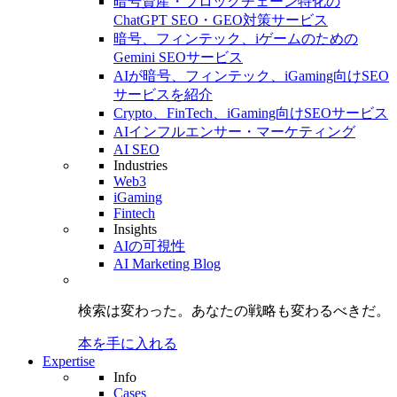
暗号資産・ブロックチェーン特化の
ChatGPT SEO・GEO対策サービス
暗号、フィンテック、iゲームのための
Gemini SEOサービス
AIが暗号、フィンテック、iGaming向けSEO
サービスを紹介
Crypto、FinTech、iGaming向けSEOサービス
AIインフルエンサー・マーケティング
AI SEO
Industries
Web3
iGaming
Fintech
Insights
AIの可視性
AI Marketing Blog
検索は変わった。
あなたの戦略も
変わるべきだ。
本を手に入れる
Expertise
Info
Cases