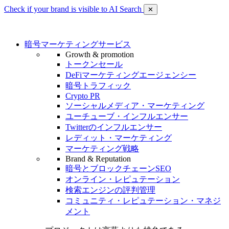
Check if your brand is visible to AI Search
✕
暗号マーケティングサービス
Growth & promotion
トークンセール
DeFiマーケティングエージェンシー
暗号トラフィック
Crypto PR
ソーシャルメディア・マーケティング
ユーチューブ・インフルエンサー
Twitterのインフルエンサー
レディット・マーケティング
マーケティング戦略
Brand & Reputation
暗号とブロックチェーンSEO
オンライン・レピュテーション
検索エンジンの評判管理
コミュニティ・レピュテーション・マネジ
メント