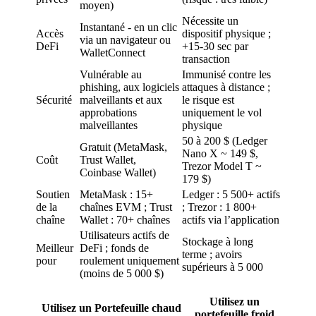
moyen)
Nécessite un
Instantané - en un clic
Accès
dispositif physique ;
via un navigateur ou
DeFi
+15-30 sec par
WalletConnect
transaction
Vulnérable au
Immunisé contre les
phishing, aux logiciels
attaques à distance ;
Sécurité
malveillants et aux
le risque est
approbations
uniquement le vol
malveillantes
physique
50 à 200 $ (Ledger
Gratuit (MetaMask,
Nano X ~ 149 $,
Coût
Trust Wallet,
Trezor Model T ~
Coinbase Wallet)
179 $)
Soutien
MetaMask : 15+
Ledger : 5 500+ actifs
de la
chaînes EVM ; Trust
; Trezor : 1 800+
chaîne
Wallet : 70+ chaînes
actifs via l’application
Utilisateurs actifs de
Stockage à long
Meilleur
DeFi ; fonds de
terme ; avoirs
pour
roulement uniquement
supérieurs à 5 000
(moins de 5 000 $)
Utilisez un
Utilisez un Portefeuille chaud
portefeuille froid