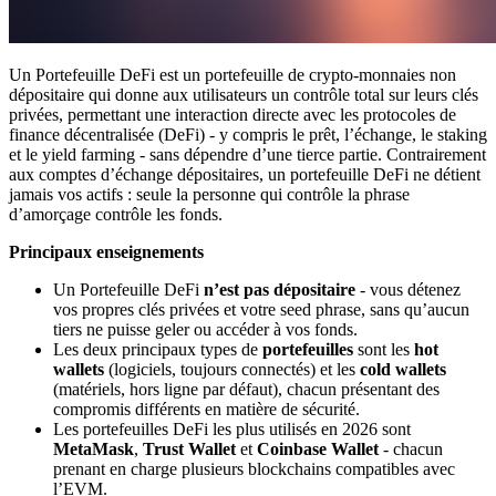
Un Portefeuille DeFi est un portefeuille de crypto-monnaies non
dépositaire qui donne aux utilisateurs un contrôle total sur leurs clés
privées, permettant une interaction directe avec les protocoles de
finance décentralisée (DeFi) - y compris le prêt, l’échange, le staking
et le yield farming - sans dépendre d’une tierce partie. Contrairement
aux comptes d’échange dépositaires, un portefeuille DeFi ne détient
jamais vos actifs : seule la personne qui contrôle la phrase
d’amorçage contrôle les fonds.
Principaux enseignements
Un Portefeuille DeFi
n’est pas dépositaire
- vous détenez
vos propres clés privées et votre seed phrase, sans qu’aucun
tiers ne puisse geler ou accéder à vos fonds.
Les deux principaux types de
portefeuilles
sont les
hot
wallets
(logiciels, toujours connectés) et les
cold wallets
(matériels, hors ligne par défaut), chacun présentant des
compromis différents en matière de sécurité.
Les portefeuilles DeFi les plus utilisés en 2026 sont
MetaMask
,
Trust Wallet
et
Coinbase Wallet
- chacun
prenant en charge plusieurs blockchains compatibles avec
l’EVM.