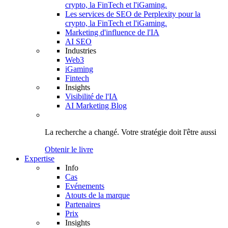
crypto, la FinTech et l'iGaming.
Les services de SEO de Perplexity pour la
crypto, la FinTech et l'iGaming.
Marketing d'influence de l'IA
AI SEO
Industries
Web3
iGaming
Fintech
Insights
Visibilité de l'IA
AI Marketing Blog
La recherche a changé.
Votre stratégie
doit l'être aussi
Obtenir le livre
Expertise
Info
Cas
Evénements
Atouts de la marque
Partenaires
Prix
Insights