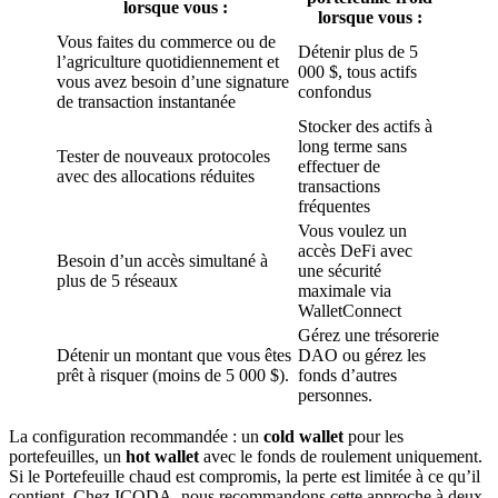
lorsque vous :
lorsque vous :
Vous faites du commerce ou de
Détenir plus de 5
l’agriculture quotidiennement et
000 $, tous actifs
vous avez besoin d’une signature
confondus
de transaction instantanée
Stocker des actifs à
long terme sans
Tester de nouveaux protocoles
effectuer de
avec des allocations réduites
transactions
fréquentes
Vous voulez un
accès DeFi avec
Besoin d’un accès simultané à
une sécurité
plus de 5 réseaux
maximale via
WalletConnect
Gérez une trésorerie
Détenir un montant que vous êtes
DAO ou gérez les
prêt à risquer (moins de 5 000 $).
fonds d’autres
personnes.
La configuration recommandée : un
cold wallet
pour les
portefeuilles, un
hot wallet
avec le fonds de roulement uniquement.
Si le Portefeuille chaud est compromis, la perte est limitée à ce qu’il
contient. Chez ICODA, nous recommandons cette approche à deux