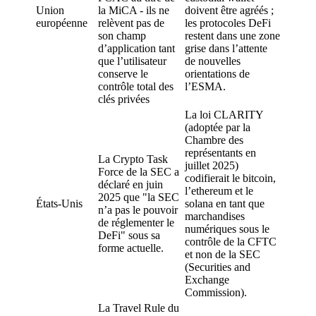
Union
la MiCA - ils ne
doivent être agréés ;
européenne
relèvent pas de
les protocoles DeFi
son champ
restent dans une zone
d’application tant
grise dans l’attente
que l’utilisateur
de nouvelles
conserve le
orientations de
contrôle total des
l’ESMA.
clés privées
La loi CLARITY
(adoptée par la
Chambre des
représentants en
La Crypto Task
juillet 2025)
Force de la SEC a
codifierait le bitcoin,
déclaré en juin
l’ethereum et le
2025 que "la SEC
États-Unis
solana en tant que
n’a pas le pouvoir
marchandises
de réglementer le
numériques sous le
DeFi" sous sa
contrôle de la CFTC
forme actuelle.
et non de la SEC
(Securities and
Exchange
Commission).
La Travel Rule du