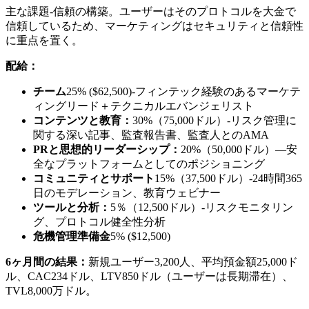
主な課題-信頼の構築。ユーザーはそのプロトコルを大金で
信頼しているため、マーケティングはセキュリティと信頼性
に重点を置く。
配給：
チーム
25% ($62,500)-フィンテック経験のあるマーケテ
ィングリード＋テクニカルエバンジェリスト
コンテンツと教育：
30%（75,000ドル）-リスク管理に
関する深い記事、監査報告書、監査人とのAMA
PRと思想的リーダーシップ：
20%（50,000ドル）—安
全なプラットフォームとしてのポジショニング
コミュニティとサポート
15%（37,500ドル）-24時間365
日のモデレーション、教育ウェビナー
ツールと分析：
5％（12,500ドル）-リスクモニタリン
グ、プロトコル健全性分析
危機管理準備金
5% ($12,500)
6ヶ月間の結果：
新規ユーザー3,200人、平均預金額25,000ド
ル、CAC234ドル、LTV850ドル（ユーザーは長期滞在）、
TVL8,000万ドル。