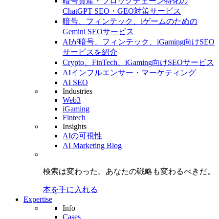
暗号資産・ブロックチェーン特化の
ChatGPT SEO・GEO対策サービス
暗号、フィンテック、iゲームのための
Gemini SEOサービス
AIが暗号、フィンテック、iGaming向けSEO
サービスを紹介
Crypto、FinTech、iGaming向けSEOサービス
AIインフルエンサー・マーケティング
AI SEO
Industries
Web3
iGaming
Fintech
Insights
AIの可視性
AI Marketing Blog
検索は変わった。
あなたの戦略も
変わるべきだ。
本を手に入れる
Expertise
Info
Cases