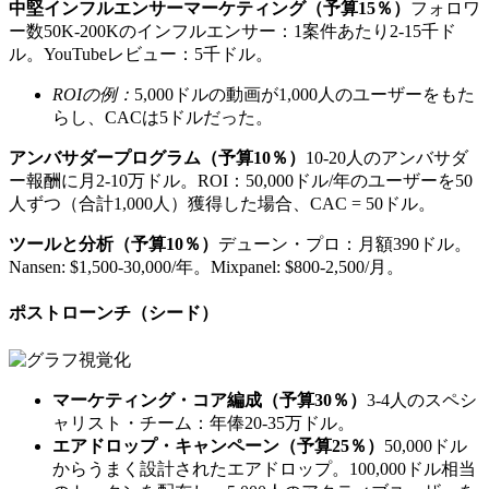
中堅インフルエンサーマーケティング（予算15％）
フォロワ
ー数50K-200Kのインフルエンサー：1案件あたり2-15千ド
ル。YouTubeレビュー：5千ドル。
ROIの例：
5,000ドルの動画が1,000人のユーザーをもた
らし、CACは5ドルだった。
アンバサダープログラム（予算10％）
10-20人のアンバサダ
ー報酬に月2-10万ドル。ROI：50,000ドル/年のユーザーを50
人ずつ（合計1,000人）獲得した場合、CAC = 50ドル。
ツールと分析（予算10％）
デューン・プロ：月額390ドル。
Nansen: $1,500-30,000/年。Mixpanel: $800-2,500/月。
ポストローンチ（シード）
マーケティング・コア編成（予算30％）
3-4人のスペシ
ャリスト・チーム：年俸20-35万ドル。
エアドロップ・キャンペーン（予算25％）
50,000ドル
からうまく設計されたエアドロップ。100,000ドル相当