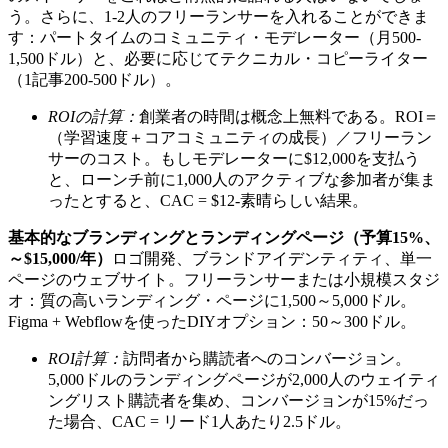
う。さらに、1-2人のフリーランサーを入れることができま
す：パートタイムのコミュニティ・モデレーター（月500-
1,500ドル）と、必要に応じてテクニカル・コピーライター
（1記事200-500ドル）。
ROIの計算：
創業者の時間は概念上無料である。ROI＝
（学習速度＋コアコミュニティの成長）／フリーラン
サーのコスト。もしモデレーターに$12,000を支払う
と、ローンチ前に1,000人のアクティブな参加者が集ま
ったとすると、CAC = $12-素晴らしい結果。
基本的なブランディングとランディングページ（予算15%、
～$15,000/年）
ロゴ開発、ブランドアイデンティティ、単一
ページのウェブサイト。フリーランサーまたは小規模スタジ
オ：質の高いランディング・ページに1,500～5,000ドル。
Figma + Webflowを使ったDIYオプション：50～300ドル。
ROI計算：
訪問者から購読者へのコンバージョン。
5,000ドルのランディングページが2,000人のウェイティ
ングリスト購読者を集め、コンバージョンが15%だっ
た場合、CAC = リード1人あたり2.5ドル。