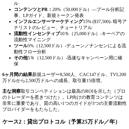
ル
コンテンツとPR：
20%（50,000ドル）—プール分析記
事、LPガイド、新規トークン発表
インフルエンサーマーケティング
15% ($37,500)- 暗号ア
ナリストのレビュー、チュートリアル
流動性インセンティブ
10％（25,000ドル）-キーペアの
流動性マイニング
ツール
5%（12,500ドル）-デューン／ナンセンによる流
動性フロー分析
その他
5％（12,500ドル）-迅速なキャンペーン用に確
保
6ヶ月間の結果
新規ユーザー8,500人、CAC147ドル、TVL200
万ドルから2,500万ドルへの成長、取引量15倍増。
主な洞察
取引コンペティションは最高のROIを示した（プロ
のトレーダーを惹きつけた）。LP向けの教育コンテンツは
非常に重要であり、質の高い1つのガイドが3つの主要流動性
プロバイダーをもたらした。
ケース2：貸出プロトコル（予算25万ドル／年）