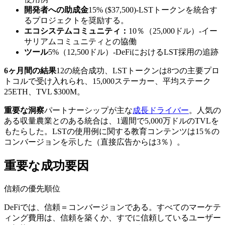
開発者への助成金
15% ($37,500)-LSTトークンを統合す
るプロジェクトを奨励する。
エコシステムコミュニティ：
10％（25,000ドル）-イー
サリアムコミュニティとの協働
ツール
5%（12,500ドル）-DeFiにおけるLST採用の追跡
6ヶ月間の結果
12の統合成功、LSTトークンは8つの主要プロ
トコルで受け入れられ、15,000ステーカー、平均ステーク
25ETH、TVL $300M。
重要な洞察
パートナーシップが主な
成長ドライバー
。人気の
ある収量農業とのある統合は、1週間で5,000万ドルのTVLを
もたらした。LSTの使用例に関する教育コンテンツは15％の
コンバージョンを示した（直接広告からは3％）。
重要な成功要因
信頼の優先順位
DeFiでは、信頼＝コンバージョンである。すべてのマーケテ
ィング費用は、信頼を築くか、すでに信頼しているユーザー