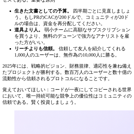
生きた文書としての予算。
四半期ごとに見直しましょ
う。もしPRのCACが200ドルで、コミュニティが20ド
ルの場合は、資金を再分配してください。
道具より人。
弱小チームに高額なサブスクリプション
を買うより、無料のデューンで強力なアナリストを雇
った方がいい。
リーチよりも信頼。
信頼して友人を紹介してくれる
1,000人のユーザーは、無作為の10,000人に勝る。
2025年には、戦略的ビジョン、財務規律、適応性を兼ね備え
たプロジェクトが勝利する。数百万人のユーザーと数十億の
流動性から信頼されるプロトコルになることです。
覚えておいてほしい：コードが一夜にしてコピーされる世界
において、唯一持続可能な競争上の優位性はコミュニティの
信頼である。賢く投資しましょう。