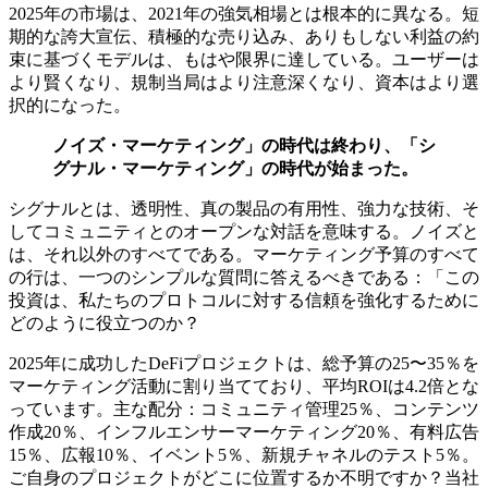
2025年の市場は、2021年の強気相場とは根本的に異なる。短
期的な誇大宣伝、積極的な売り込み、ありもしない利益の約
束に基づくモデルは、もはや限界に達している。ユーザーは
より賢くなり、規制当局はより注意深くなり、資本はより選
択的になった。
ノイズ・マーケティング」の時代は終わり、「シ
グナル・マーケティング」の時代が始まった。
シグナルとは、透明性、真の製品の有用性、強力な技術、そ
してコミュニティとのオープンな対話を意味する。ノイズと
は、それ以外のすべてである。マーケティング予算のすべて
の行は、一つのシンプルな質問に答えるべきである：「この
投資は、私たちのプロトコルに対する信頼を強化するために
どのように役立つのか？
2025年に成功したDeFiプロジェクトは、総予算の25〜35％を
マーケティング活動に割り当てており、平均ROIは4.2倍とな
っています。主な配分：コミュニティ管理25％、コンテンツ
作成20％、インフルエンサーマーケティング20％、有料広告
15％、広報10％、イベント5％、新規チャネルのテスト5％。
ご自身のプロジェクトがどこに位置するか不明ですか？当社