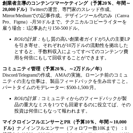
創業者主導のコンテンツマーケティング（予算20％、年間～
20,000ドル）
Twitterの運営、専門家のスレッド作成、
Mirror/Mediumでの記事作成。デザインツール代のみ（Canva
Pro、Figma）-月50ドルまで。テクニカルコピーライターを
雇う場合：1記事あたり150-500ドル。
ROIの計算：
もし質の高い創業者ガイドが5人の主要LP
を引き寄せ、それぞれが10万ドルの流動性を拠出した
とすると、手数料収入によってすべてのコンテンツ費
用を何倍にもして回収することができます。
コミュニティ管理（予算20％、～2万ドル／年）
Discord/Telegramの作成、AMAの実施。ローンチ前のコミュ
ニティの主な仕事は、製品フィードバックを生み出すこと。
パートタイムのモデレーター: $500-1,500/月。
ROIの計算：
コミュニティからのフィードバックが製
品の重大なミスを1つでも回避するのに役立てば、その
投資は何倍にもなって報われます。
マイクロインフルエンサーとPR（予算10％、年間～10,000
ドル）
ナノインフルエンサー（フォロワー数10Kまで）：1