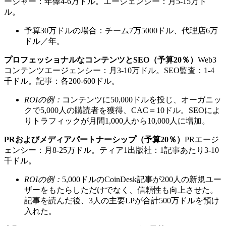
ージャー：年俸4-6万ドル。エージェンシー：月5-15万ド
ル。
予算30万ドルの場合：チーム7万5000ドル、代理店6万
ドル／年。
プロフェッショナルなコンテンツとSEO（予算20％）
Web3
コンテンツエージェンシー：月3-10万ドル。SEO監査：1-4
千ドル。記事：各200-600ドル。
ROIの例：
コンテンツに50,000ドルを投じ、オーガニッ
クで5,000人の購読者を獲得、CAC＝10ドル。SEOによ
りトラフィックが月間1,000人から10,000人に増加。
PRおよびメディアパートナーシップ（予算20％）
PRエージ
ェンシー：月8-25万ドル。ティア1出版社：1記事あたり3-10
千ドル。
ROIの例：
5,000ドルのCoinDesk記事が200人の新規ユー
ザーをもたらしただけでなく、信頼性も向上させた。
記事を読んだ後、3人の主要LPが合計500万ドルを預け
入れた。