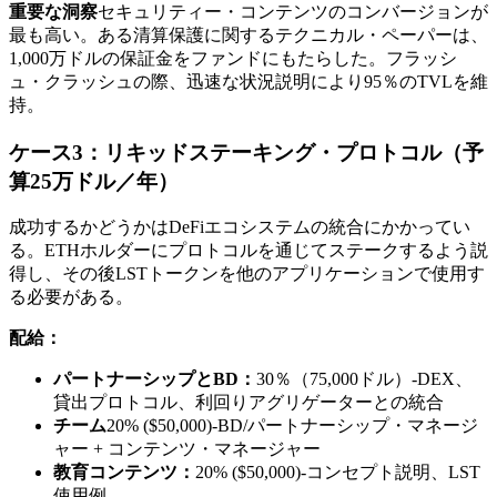
重要な洞察
セキュリティー・コンテンツのコンバージョンが
最も高い。ある清算保護に関するテクニカル・ペーパーは、
1,000万ドルの保証金をファンドにもたらした。フラッシ
ュ・クラッシュの際、迅速な状況説明により95％のTVLを維
持。
ケース3：リキッドステーキング・プロトコル（予
算25万ドル／年）
成功するかどうかはDeFiエコシステムの統合にかかってい
る。ETHホルダーにプロトコルを通じてステークするよう説
得し、その後LSTトークンを他のアプリケーションで使用す
る必要がある。
配給：
パートナーシップとBD：
30％（75,000ドル）-DEX、
貸出プロトコル、利回りアグリゲーターとの統合
チーム
20% ($50,000)-BD/パートナーシップ・マネージ
ャー + コンテンツ・マネージャー
教育コンテンツ：
20% ($50,000)-コンセプト説明、LST
使用例