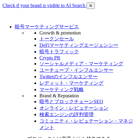
Check if your brand is visible to AI Search
✕
暗号マーケティングサービス
Growth & promotion
トークンセール
DeFiマーケティングエージェンシー
暗号トラフィック
Crypto PR
ソーシャルメディア・マーケティング
ユーチューブ・インフルエンサー
Twitterのインフルエンサー
レディット・マーケティング
マーケティング戦略
Brand & Reputation
暗号とブロックチェーンSEO
オンライン・レピュテーション
検索エンジンの評判管理
コミュニティ・レピュテーション・マネジ
メント