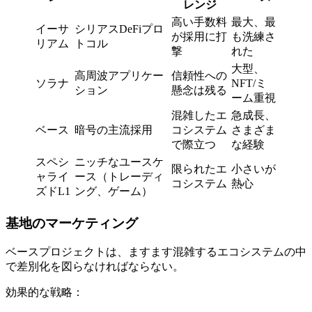
レンジ
高い手数料
最大、最
イーサ
シリアスDeFiプロ
が採用に打
も洗練さ
リアム
トコル
撃
れた
大型、
高周波アプリケー
信頼性への
ソラナ
NFT/ミ
ション
懸念は残る
ーム重視
混雑したエ
急成長、
ベース
暗号の主流採用
コシステム
さまざま
で際立つ
な経験
スペシ
ニッチなユースケ
限られたエ
小さいが
ャライ
ース（トレーディ
コシステム
熱心
ズドL1
ング、ゲーム）
基地のマーケティング
ベースプロジェクトは、ますます混雑するエコシステムの中
で差別化を図らなければならない。
効果的な戦略：