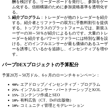
酬を検討する。リーダーボードを発行し、参加をゲー
ム化する。信頼構築のために参加資格基準を透明化す
る。
紹介プログラム
：トレーダーが他のトレーダーを紹介
する。紹介者とリファラーの双方に手数料割引を提供
する。トップクラスのプラットフォームでは、新規ユ
ーザーの30～50％が紹介によるものです。大量のトレ
ーダーを紹介するパワーリファラーには特別な層を設
ける。どのインフルエンサーが最も価値のあるユーザ
ーを誘導しているかを追跡し、インセンティブを増や
す。
パープDEXプロジェクトの予算配分
予算20万～50万ドル、6ヶ月のローンチキャンペーン：
- エアドロップ／インセンティブ・プログラム
40%
- インフルエンサー・パートナーシップとKOL
25%
- コンテンツ作成とSEO
15%
- 有料広告（CT、DeFi出版物）
10%
- コミュニティ管理とモデレーション
10%