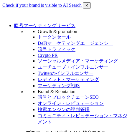
Check if your brand is visible to AI Search
✕
暗号マーケティングサービス
Growth & promotion
トークンセール
DeFiマーケティングエージェンシー
暗号トラフィック
Crypto PR
ソーシャルメディア・マーケティング
ユーチューブ・インフルエンサー
Twitterのインフルエンサー
レディット・マーケティング
マーケティング戦略
Brand & Reputation
暗号とブロックチェーンSEO
オンライン・レピュテーション
検索エンジンの評判管理
コミュニティ・レピュテーション・マネジ
メント