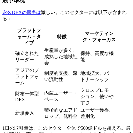
競争環境
永久DEXの競争は
激しい。このセクターには以下が含まれ
る：
プラットフ
マーケティン
ォーム・タ
特徴
グ・フォーカス
イプ
生産量が多く、
確立された
保持、高度な機
成熟した地域社
リーダー
能
会
アジアのプ
制度的支援、深
地域拡大、パー
ラットフォ
い流動性
トナーシップ
ーム
クロスプロモー
内蔵ユーザー・
財布一体型
ション、使いや
ベース
DEX
すさ
積極的なエアド
ユーザー獲得、
新規参入
ロップ、低料金
差別化
1日の取引量は、このセクター全体で500億ドルを超える。最