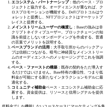
エコシステム・パートナーシップ
：他のベース・プロ
ジェクトと協力する。オーディエンスが重なれば、ク
ロスプロモーションが機能する。DeFiプロトコルはウ
ォレットと提携し、NFTプロジェクトはマーケットプ
レイスと提携する。
メインストリームユーザーの橋渡し
：Baseの強みは非
クリプトネイティブユーザー。ブロックチェーンの知
識を前提としないオンボーディングを作成する。普通
の言葉でメリットを説明する。
ベースブランドの活用
：大手取引所からのバックアッ
プは信頼につながる。暗号に神経質なメインストリー
ムのオーディエンスへのメッセージングでこれを強調
する。
ベース・ファーストの構築
：既存の契約をただ導入す
るだけではいけません。Base特有の優位性、つまり低
料金が可能にする新たなインタラクションモデルに最
適化する。
コミュニティ補助金
ベース・エコシステム補助金に応
募する。資金提供は、リソースと信用シグナルを提供
します。
低料金でしか機能しないユースケースにマーケティングを集