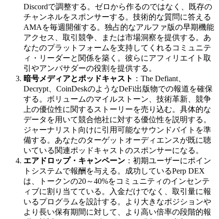
Discordで調整する。ゼロから作るのではなく、既存の
チャンネルをスポンサーする。技術的な質問に答える
AMAを毎週開催する。独占的なアルファ版の早期機能
アクセス、取引競争、または市場洞察を提供する。あ
なたのプラットフォームを支持してくれるコミュニテ
ィ・リーダーと関係を築く。彼らにアフィリエイト取
引やアンバサダーの役割を提供する。
暗号メディアとポッドキャスト
：The Defiant、
Decrypt、CoinDeskのようなDeFi出版物での報道を確保
する。ボリュームのマイルストーン、技術革新、競争
上の優位性に関するストーリーを売り込む。具体的な
データを用いて競合他社に対する優位性を説明する。
ジャーナリスト向けに引用可能なサウンドバイトを準
備する。あなたのターゲットオーディエンスが既に聴
いている関連ポッドキャストのスポンサーになる。
エアドロップ・キャンペーン
：初期ユーザーにポイン
トシステムで報酬を与える。成功しているPerp DEX
は、トークンの20～40%をコミュニティのインセンテ
ィブに割り当てている。入金だけでなく、取引量に報
いるプログラムを設計する。より大きなポジションや
より長い保有期間に対して、より高い倍率の段階的報