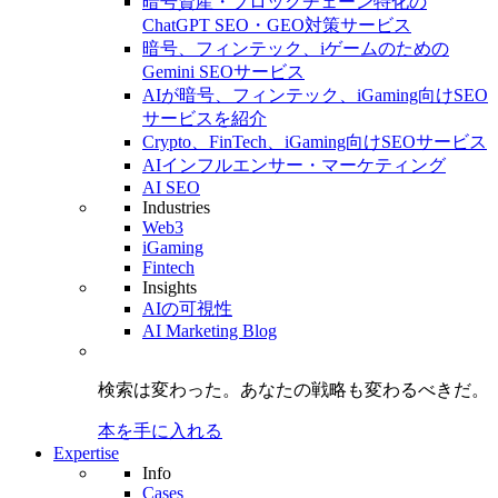
暗号資産・ブロックチェーン特化の
ChatGPT SEO・GEO対策サービス
暗号、フィンテック、iゲームのための
Gemini SEOサービス
AIが暗号、フィンテック、iGaming向けSEO
サービスを紹介
Crypto、FinTech、iGaming向けSEOサービス
AIインフルエンサー・マーケティング
AI SEO
Industries
Web3
iGaming
Fintech
Insights
AIの可視性
AI Marketing Blog
検索は変わった。
あなたの戦略も
変わるべきだ。
本を手に入れる
Expertise
Info
Cases