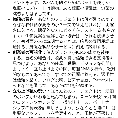
メントを示す。スパムを防ぐためにボットを使うが、
過度のモデレートは禁物。ある程度の混乱は、無菌の
沈黙よりはましです。
物語の強さ
：あなたのプロジェクトは何が違うのか？
なぜ存在価値があるのか？一文で答えなければ、明確
さに欠ける。懐疑的な人にピッチをテストする-彼らが
すぐに価値提案を理解しない場合は、それを洗練させ
る。初対面の人に説明するときは、暗号の専門用語は
避ける。身近な製品やサービスに例えて説明する。
創業者の可視化
：個人ブランドがICMの成功を後押し
する。匿名の場合は、聴衆を持つ信頼できる支持者を
見つけよう。あなたの経歴、動機、ビジョンを公開し
ましょう。立ち上げまでの間、毎週AMAを行う。敵対
的なものであっても、すべての質問に答える。透明性
は信頼を築く。ブログ投稿、ビデオ更新、Twitterスレ
ッドなどを通じて、あなたの旅を記録する。
立ち上げ後の勢い
：ほとんどのプロジェクトは、最初
のポンプが終わると死んでしまう。ローンチ後1ヶ月間
のコンテンツカレンダー、機能リリース、パートナー
シップの発表を計画しましょう。少なくとも週に1回は
重要なアップデートを予定すること。価格が下落して