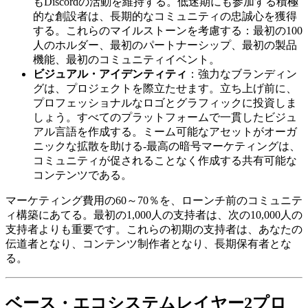
もDiscordの活動を維持する。低迷期にも参加する積極
的な創設者は、長期的なコミュニティの忠誠心を獲得
する。これらのマイルストーンを考慮する：最初の100
人のホルダー、最初のパートナーシップ、最初の製品
機能、最初のコミュニティイベント。
ビジュアル・アイデンティティ
：強力なブランディン
グは、プロジェクトを際立たせます。立ち上げ前に、
プロフェッショナルなロゴとグラフィックに投資しま
しょう。すべてのプラットフォームで一貫したビジュ
アル言語を作成する。ミーム可能なアセットがオーガ
ニックな拡散を助ける-最高の暗号マーケティングは、
コミュニティが促されることなく作成する共有可能な
コンテンツである。
マーケティング費用の60～70％を、ローンチ前のコミュニテ
ィ構築にあてる。最初の1,000人の支持者は、次の10,000人の
支持者よりも重要です。これらの初期の支持者は、あなたの
伝道者となり、コンテンツ制作者となり、長期保有者とな
る。
ベース・エコシステムレイヤー2プロ