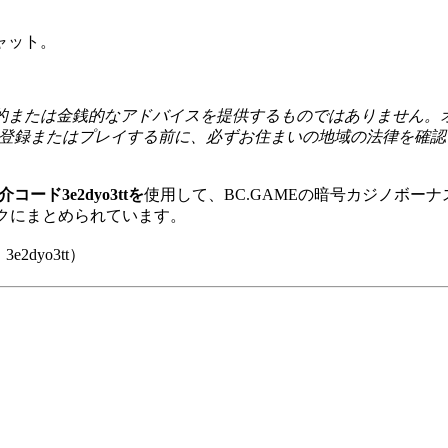
ャット。
的または金銭的なアドバイスを提供するものではありません。オ
MEに登録またはプレイする前に、必ずお住まいの地域の法律を
介コード3e2dyo3ttを
使用して、BC.GAMEの暗号カジノボ
ンクにまとめられています。
dyo3tt）