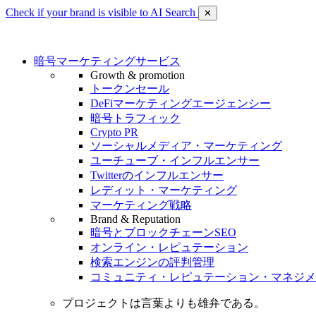
Check if your brand is visible to AI Search
✕
暗号マーケティングサービス
Growth & promotion
トークンセール
DeFiマーケティングエージェンシー
暗号トラフィック
Crypto PR
ソーシャルメディア・マーケティング
ユーチューブ・インフルエンサー
Twitterのインフルエンサー
レディット・マーケティング
マーケティング戦略
Brand & Reputation
暗号とブロックチェーンSEO
オンライン・レピュテーション
検索エンジンの評判管理
コミュニティ・レピュテーション・マネジメ
プロジェクトは言葉よりも雄弁である。