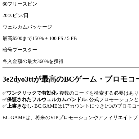
60フリースピン
20スピン/日
ウェルカムパッケージ
最高$500まで150% + 100 FS / 5 FB
暗号ブースター
各入金額の最大360%を獲得
3e2dyo3ttが最高のBCゲーム・プロ
✅
ワンクリックで有効化
- 複数のコードを検索する必要はあ
✅
保証されたフルウェルカムバンドル
- 公式プロモーション
✅
上書きなし
- BC.GAMEは1アカウントにつき1つのプロ
BC.GAMEは、将来のVIPプロモーションやアフィリエイ