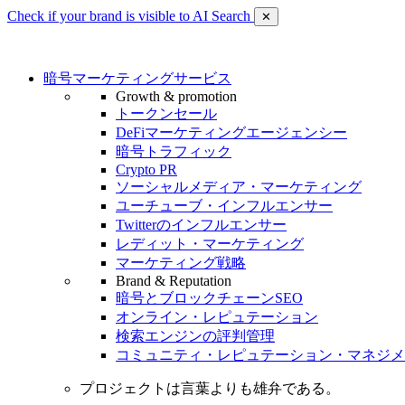
Check if your brand is visible to AI Search
✕
暗号マーケティングサービス
Growth & promotion
トークンセール
DeFiマーケティングエージェンシー
暗号トラフィック
Crypto PR
ソーシャルメディア・マーケティング
ユーチューブ・インフルエンサー
Twitterのインフルエンサー
レディット・マーケティング
マーケティング戦略
Brand & Reputation
暗号とブロックチェーンSEO
オンライン・レピュテーション
検索エンジンの評判管理
コミュニティ・レピュテーション・マネジメ
プロジェクトは言葉よりも雄弁である。