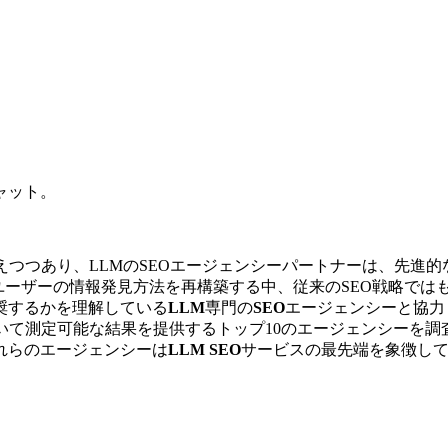
ャット。
えつつあり、LLMのSEOエージェンシーパートナーは、先進
eのAI概要が、ユーザーの情報発見方法を再構築する中、従来のSEO
奨するかを理解している
LLM
専門の
SEO
エージェンシーと協力
て測定可能な結果を提供するトップ10のエージェンシーを調査し
れらのエージェンシーは
LLM SEO
サービスの最先端を象徴し